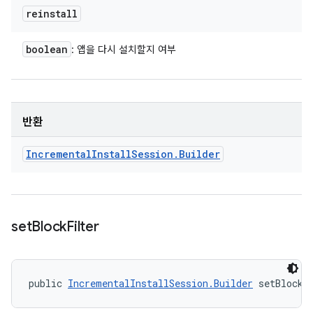
reinstall
boolean
: 앱을 다시 설치할지 여부
반환
Incremental
Install
Session
.
Builder
set
Block
Filter
public 
IncrementalInstallSession.Builder
 setBlockF