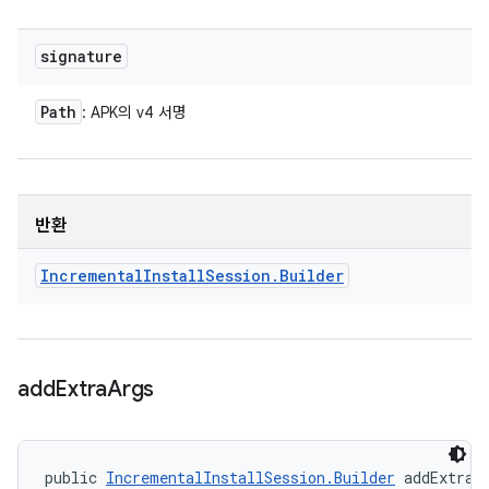
signature
Path
: APK의 v4 서명
반환
Incremental
Install
Session
.
Builder
add
Extra
Args
public 
IncrementalInstallSession.Builder
 addExtraA