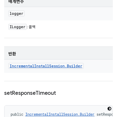
매개변수
logger
ILogger
: 콜백
반환
Incremental
Install
Session
.
Builder
set
Response
Timeout
public 
IncrementalInstallSession.Builder
 setRespon