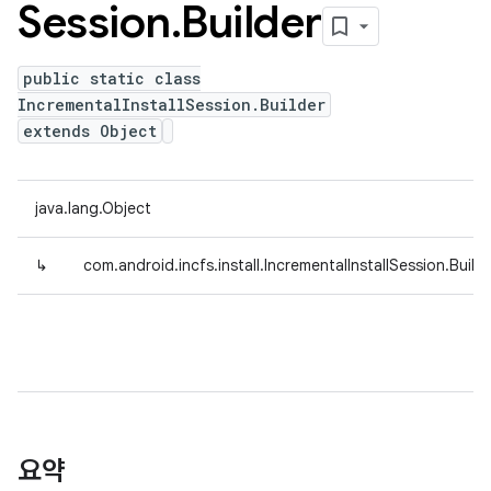
Session
.
Builder
public static class
IncrementalInstallSession.Builder
extends Object
java.lang.Object
↳
com.android.incfs.install.IncrementalInstallSession.Build
요약