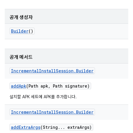
공개 생성자
Builder
()
공개 메서드
Incremental
Install
Session
.
Builder
add
Apk
(Path apk
,
Path signature)
설치할 APK 세트에 APK를 추가합니다.
Incremental
Install
Session
.
Builder
add
Extra
Args
(String
.
.
.
extra
Args)