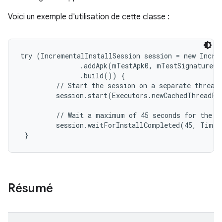
Voici un exemple d'utilisation de cette classe :
try (IncrementalInstallSession session = new Increm
               .addApk(mTestApk0, mTestSignature0)

               .build()) {

         // Start the session on a separate thread.
         session.start(Executors.newCachedThreadPo
         // Wait a maximum of 45 seconds for the in
         session.waitForInstallCompleted(45, TimeU
 }
Résumé