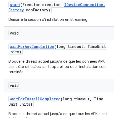
start
(Executor executor
,
IDevice
Connection
.
Factory
con
Factory)
Démarre la session d'installation en streaming.
void
wait
For
Any
Completion
(long timeout
,
Time
Unit
units)
Bloque le thread actuel jusqu'à ce que les données APK
aient été diffusées sur l'appareil ou que l'installation soit
terminée.
void
wait
For
Install
Completed
(long timeout
,
Time
Unit units)
Bloque le thread actuel jusqu'à ce que tous les APK aient