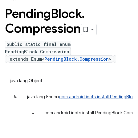
Pending
Block
.
Compression
public static final enum
PendingBlock.Compression
extends Enum<
PendingBlock.Compression
>
java.lang.Object
↳
java.lang.Enum<
com.android.incfs.install.PendingBloc
↳
com.android.incfs.install.PendingBlock.Compr