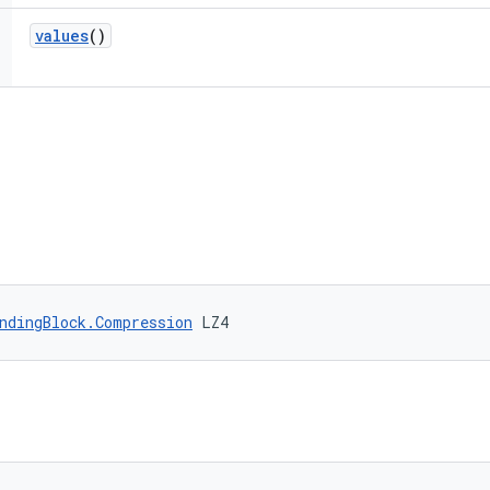
values
()
ndingBlock.Compression
 LZ4