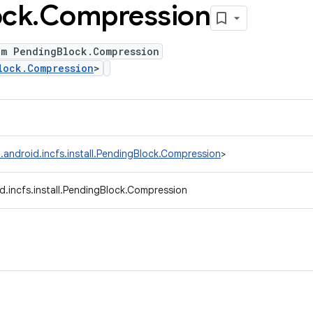
ock
.
Compression
um PendingBlock.Compression
lock.Compression
>
.android.incfs.install.PendingBlock.Compression
>
d.incfs.install.PendingBlock.Compression