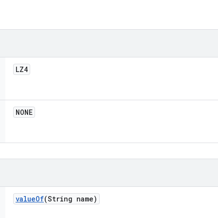
LZ4
NONE
value
Of
(String name)