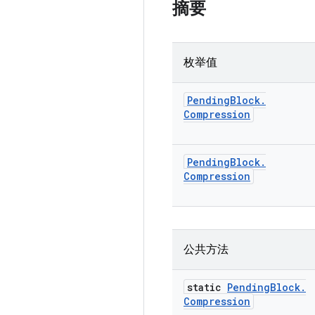
摘要
枚举值
Pending
Block
.
Compression
Pending
Block
.
Compression
公共方法
static
Pending
Block
.
Compression