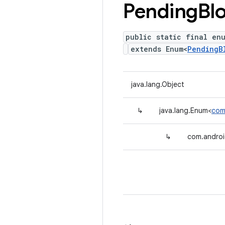
Pending
Bl
public static final en
extends Enum<
PendingB
java.lang.Object
↳
java.lang.Enum<
com
↳
com.androi