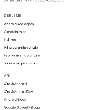
Son güncelleme tarihi: 2026-06-22 UTC.
DERLEME
Android kod deposu
Gereksinimler
İndirme
İkili programları önizle
Fabrika ayarı görüntüleri
Sürücü ikili programları
AĞ
X'te @Android
X'te @AndroidDev
Android Blogu
Google Güvenlik Blogu