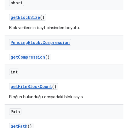
short
get
Block
Size
()
Blok verilerinin bayt cinsinden boyutu.
Pending
Block
.
Compression
get
Compression
()
int
get
File
Block
Count
()
Bloğun bulunduğu dosyadaki blok sayısı.
Path
get
Path
()