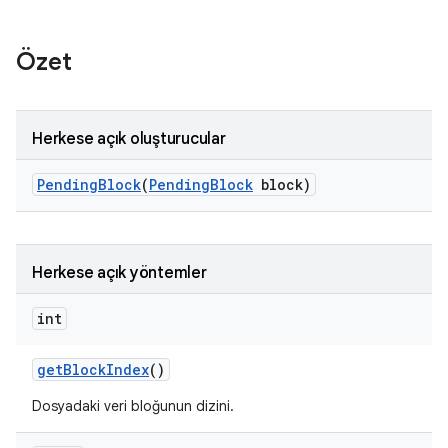
Özet
Herkese açık oluşturucular
Pending
Block
(
Pending
Block
block)
Herkese açık yöntemler
int
get
Block
Index
()
Dosyadaki veri bloğunun dizini.