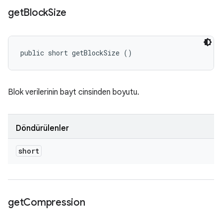
get
Block
Size
public short getBlockSize ()
Blok verilerinin bayt cinsinden boyutu.
Döndürülenler
short
get
Compression