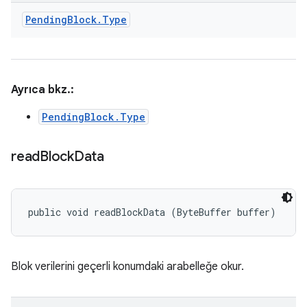
Pending
Block
.
Type
Ayrıca bkz.:
PendingBlock.Type
read
Block
Data
public void readBlockData (ByteBuffer buffer)
Blok verilerini geçerli konumdaki arabelleğe okur.