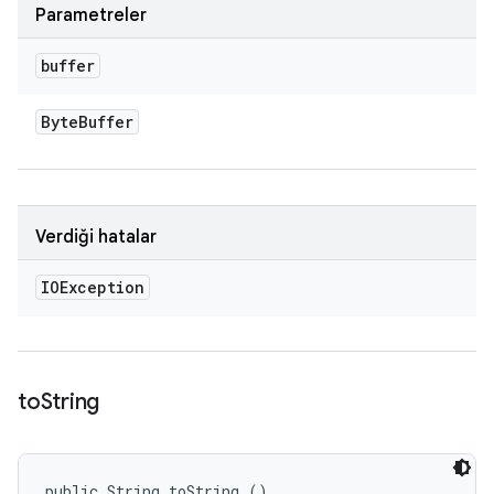
Parametreler
buffer
Byte
Buffer
Verdiği hatalar
IOException
to
String
public String toString ()