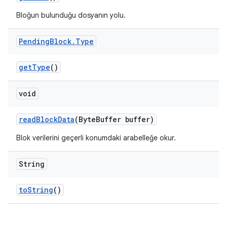
Bloğun bulunduğu dosyanın yolu.
Pending
Block
.
Type
get
Type
()
void
read
Block
Data
(Byte
Buffer buffer)
Blok verilerini geçerli konumdaki arabelleğe okur.
String
to
String
()