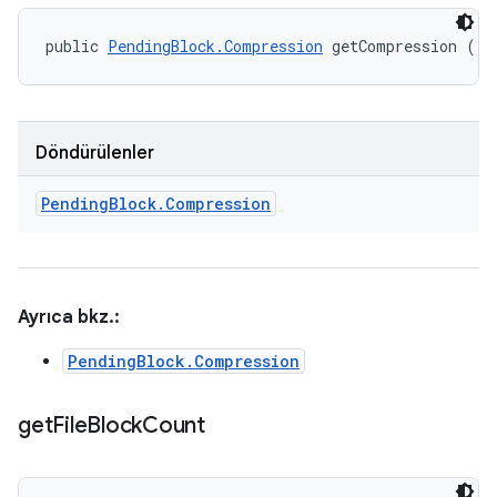
public 
PendingBlock.Compression
 getCompression ()
Döndürülenler
Pending
Block
.
Compression
Ayrıca bkz.:
PendingBlock.Compression
get
File
Block
Count