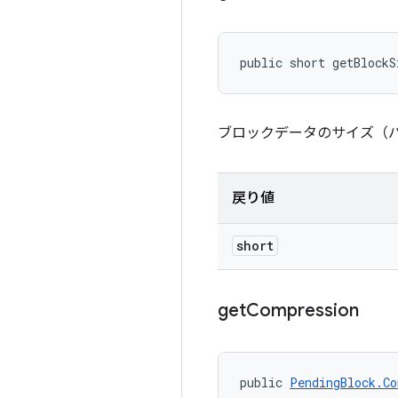
public short getBlockS
ブロックデータのサイズ（
戻り値
short
get
Compression
public 
PendingBlock.Co