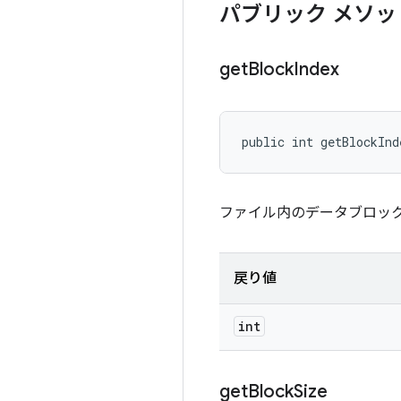
パブリック メソッ
get
Block
Index
public int getBlockInd
ファイル内のデータブロッ
戻り値
int
get
Block
Size