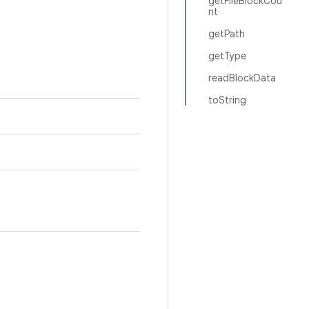
getFileBlockCou
nt
getPath
getType
readBlockData
toString