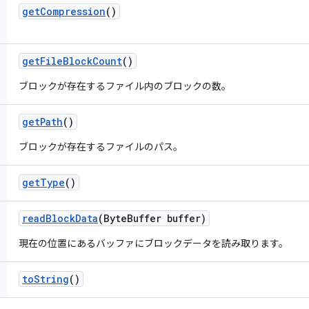
get
Compression
()
get
File
Block
Count
()
ブロックが存在するファイル内のブロックの数。
get
Path
()
ブロックが存在するファイルのパス。
get
Type
()
read
Block
Data
(Byte
Buffer buffer)
現在の位置にあるバッファにブロックデータを読み取ります。
to
String
()