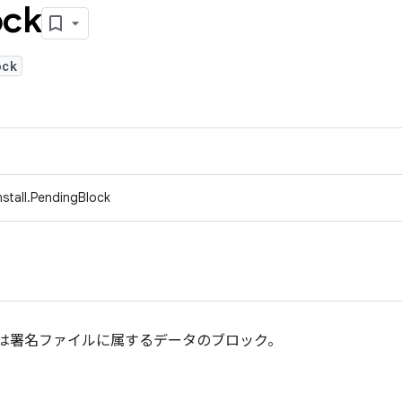
ock
ock
nstall.PendingBlock
または署名ファイルに属するデータのブロック。