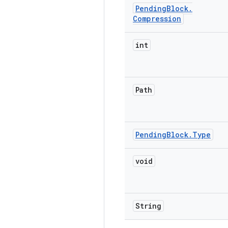
Pending
Block
.
Compression
int
Path
Pending
Block
.
Type
void
String