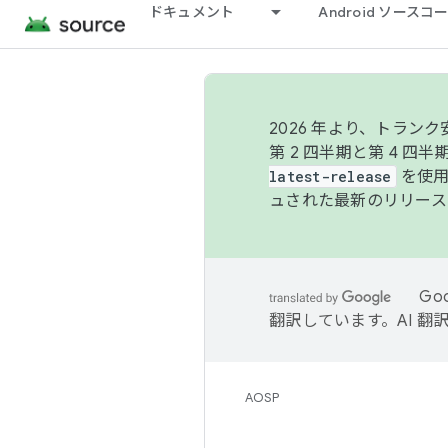
ドキュメント
Android ソース
2026 年より、トラ
第 2 四半期と第 4 四
latest-release
を使用
ュされた最新のリリース
Go
翻訳しています。AI 
AOSP