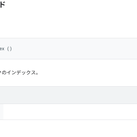
ド
ex ()
クのインデックス。