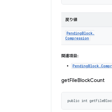
戻り値
Pending
Block
.
Compression
関連項目:
PendingBlock.Compr
get
File
Block
Count
public int getFileBlo