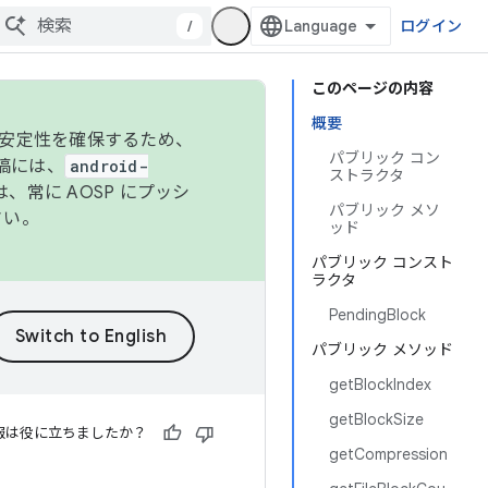
/
ログイン
このページの内容
概要
の安定性を確保するため、
パブリック コン
投稿には、
android-
ストラクタ
、常に AOSP にプッシ
パブリック メソ
さい。
ッド
パブリック コンスト
ラクタ
PendingBlock
パブリック メソッド
getBlockIndex
getBlockSize
報は役に立ちましたか？
getCompression