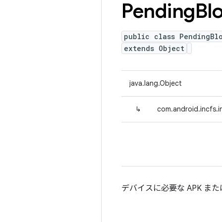
Pending
Bl
public class PendingBl
extends Object
java.lang.Object
↳
com.android.incfs.i
デバイスに必要な APK 