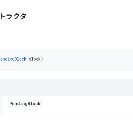
トラクタ
PendingBlock
 block)
Pending
Block