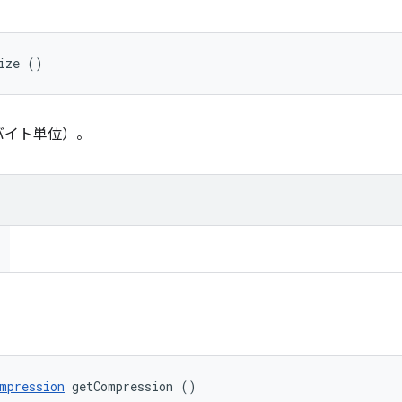
ize ()
バイト単位）。
mpression
 getCompression ()