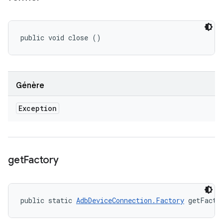
public void close ()
Génère
Exception
get
Factory
public static 
AdbDeviceConnection.Factory
 getFacto