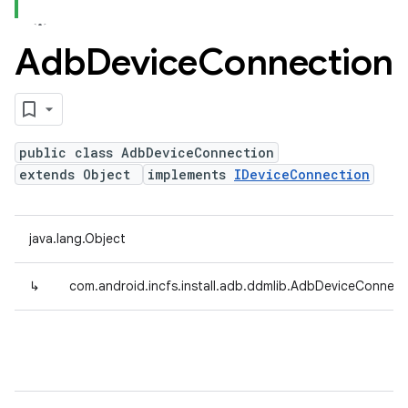
Adb
Device
Connection
public class AdbDeviceConnection
extends Object
implements
IDeviceConnection
java.lang.Object
↳
com.android.incfs.install.adb.ddmlib.AdbDeviceConnect