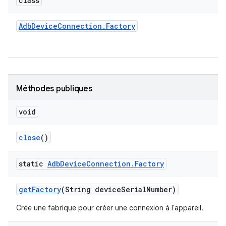
class
Adb
Device
Connection
.
Factory
Méthodes publiques
void
close
()
static
Adb
Device
Connection
.
Factory
get
Factory
(String device
Serial
Number)
Crée une fabrique pour créer une connexion à l'appareil.