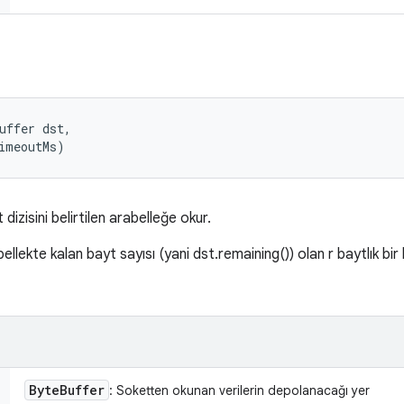
uffer dst, 

imeoutMs)
dizisini belirtilen arabelleğe okur.
llekte kalan bayt sayısı (yani dst.remaining()) olan r baytlık b
Byte
Buffer
: Soketten okunan verilerin depolanacağı yer