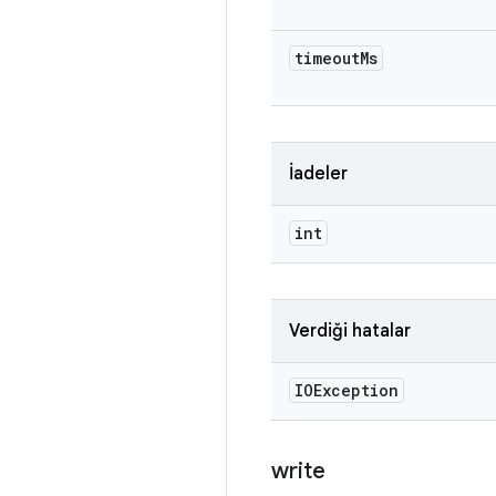
timeout
Ms
İadeler
int
Verdiği hatalar
IOException
write