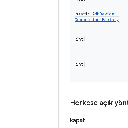
static
Adb
Device
Connection
.
Factory
int
int
Herkese açık yön
kapat