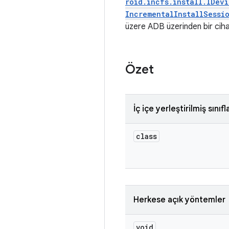
roid.incfs.install.IDev
IncrementalInstallSessi
üzere ADB üzerinden bir ciha
Özet
İç içe yerleştirilmiş sınıfl
class
Herkese açık yöntemler
void