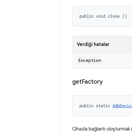
public void close ()
Verdiği hatalar
Exception
get
Factory
public static 
AdbDevic
Cihazla bağlantı oluşturmak iç