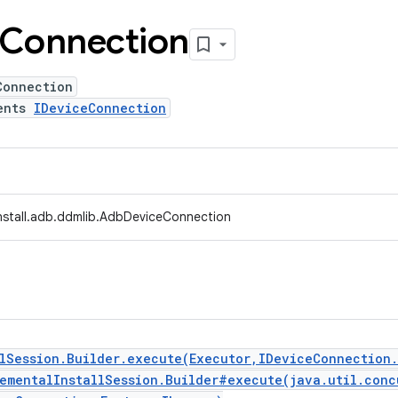
Connection
Connection
ents
IDeviceConnection
install.adb.ddmlib.AdbDeviceConnection
llSession.Builder.execute(Executor,IDeviceConnection
rementalInstallSession.Builder#execute(java.util.conc