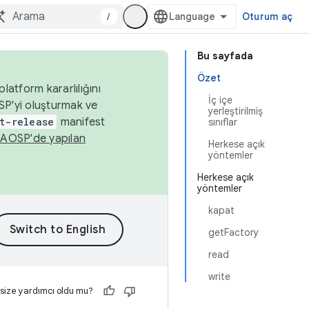
/
Oturum aç
Bu sayfada
Özet
latform kararlılığını
İç içe
SP'yi oluşturmak ve
yerleştirilmiş
t-release
manifest
sınıflar
n
AOSP'de yapılan
Herkese açık
yöntemler
Herkese açık
yöntemler
kapat
getFactory
read
write
 size yardımcı oldu mu?