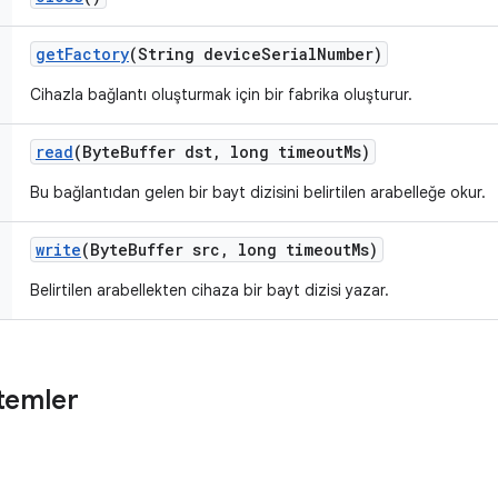
get
Factory
(String device
Serial
Number)
Cihazla bağlantı oluşturmak için bir fabrika oluşturur.
read
(Byte
Buffer dst
,
long timeout
Ms)
Bu bağlantıdan gelen bir bayt dizisini belirtilen arabelleğe okur.
write
(Byte
Buffer src
,
long timeout
Ms)
Belirtilen arabellekten cihaza bir bayt dizisi yazar.
temler