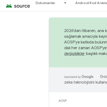
Dokümanlar
Android Kod Arama
2026'dan itibaren, ana k
sağlamak amacıyla kayn
AOSP'ye katkıda bulunm
dalı her zaman AOSP'ye 
değişiklikler
başlıklı maka
Goog
zeka teknolojisini kullanı
AOSP