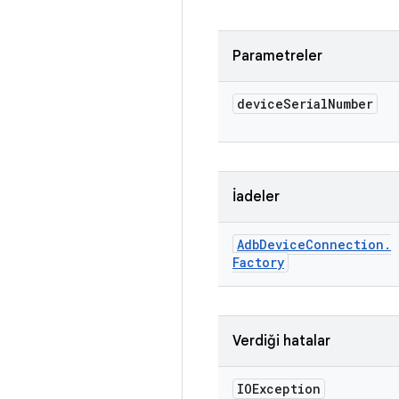
Parametreler
device
Serial
Number
İadeler
Adb
Device
Connection
.
Factory
Verdiği hatalar
IOException