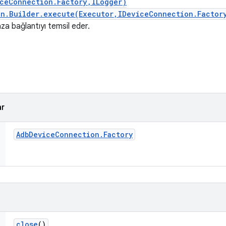
iceConnection.Factory,ILogger)
on.Builder.execute(Executor,IDeviceConnection.Factor
za bağlantıyı temsil eder.
ar
Adb
Device
Connection
.
Factory
close
()