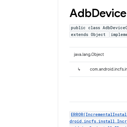
Adb
Device
public class AdbDevice
extends Object
implem
java.lang.Object
↳
com.android.incfs.
ERROR(IncrementalInsta
droid.incfs.install.Inc