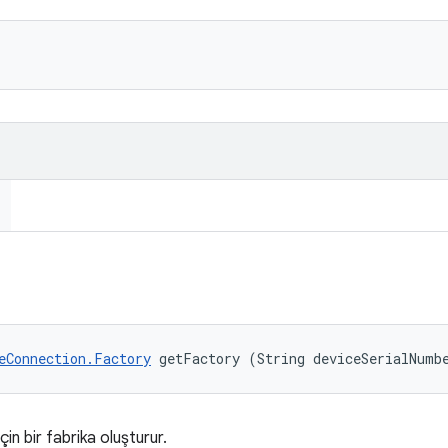
eConnection.Factory
 getFactory (String deviceSerialNumb
in bir fabrika oluşturur.