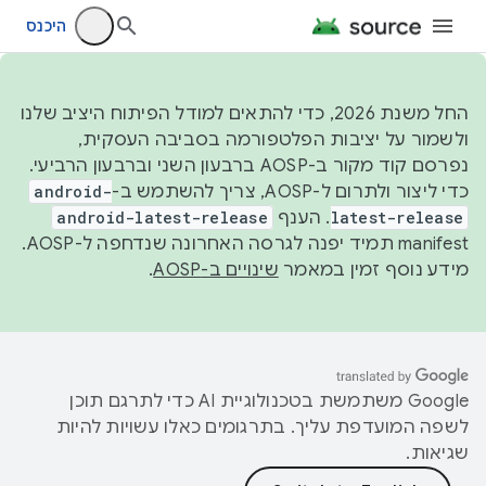
היכנס
החל משנת 2026, כדי להתאים למודל הפיתוח היציב שלנו
ולשמור על יציבות הפלטפורמה בסביבה העסקית,
נפרסם קוד מקור ב-AOSP ברבעון השני וברבעון הרביעי.
כדי ליצור ולתרום ל-AOSP, צריך להשתמש ב-
android-
latest-release
. הענף
android-latest-release
manifest תמיד יפנה לגרסה האחרונה שנדחפה ל-AOSP.
מידע נוסף זמין במאמר
שינויים ב-AOSP
.
‫Google משתמשת בטכנולוגיית AI כדי לתרגם תוכן
לשפה המועדפת עליך. בתרגומים כאלו עשויות להיות
שגיאות.