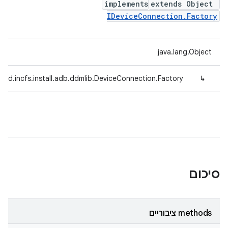
implements
extends Object
IDeviceConnection.Factory
java.lang.Object
oid.incfs.install.adb.ddmlib.DeviceConnection.Factory
↳
סיכום
‫methods ציבוריים