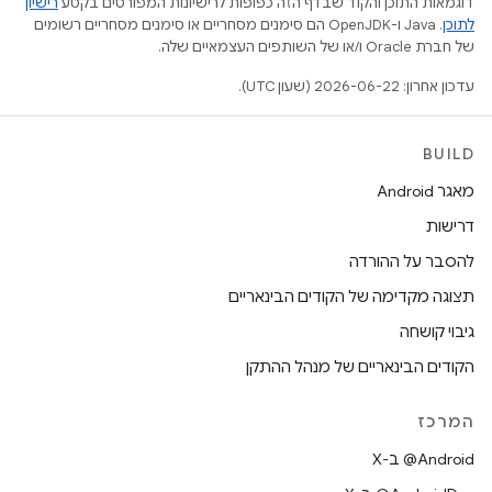
דוגמאות התוכן והקוד שבדף הזה כפופות לרישיונות המפורטים בקטע
רישיון
לתוכן
.‏ Java ו-OpenJDK הם סימנים מסחריים או סימנים מסחריים רשומים
של חברת Oracle ו/או של השותפים העצמאיים שלה.
עדכון אחרון: 2026-06-22 (שעון UTC).
BUILD
מאגר Android
דרישות
להסבר על ההורדה
תצוגה מקדימה של הקודים הבינאריים
גיבוי קושחה
הקודים הבינאריים של מנהל ההתקן
המרכז
‫‎@Android ב-X