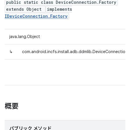
public static class DeviceConnection.Factory
extends Object
implements
IDeviceConnection.Factory
java.lang.Object
↳
com.android.incfs.install.adb.ddmlib.DeviceConnection.
概要
パブリック メソッド