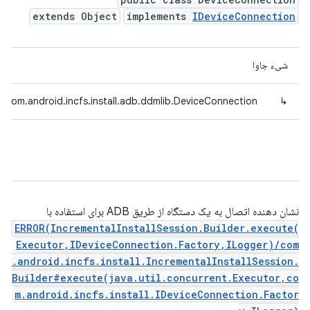
extends Object
implements
IDeviceConnection
شیء جاوا
com.android.incfs.install.adb.ddmlib.DeviceConnection
↳
نشان دهنده اتصال به یک دستگاه از طریق ADB برای استفاده با
ERROR(IncrementalInstallSession.Builder.execute(
Executor,IDeviceConnection.Factory,ILogger)/com
.android.incfs.install.IncrementalInstallSession.
Builder#execute(java.util.concurrent.Executor,co
m.android.incfs.install.IDeviceConnection.Factor