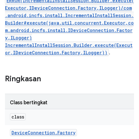
ERROR(IncrementalInstallSession.Builder.execute(
Executor,IDeviceConnection.Factory,ILogger)/com
.android.incfs.install.IncrementalInstallSession.
Builder#execute(java.util.concurrent.Executor,co
m.android.incfs.install.IDeviceConnection.Factor
y,ILogger)
IncrementalInstallSession.Builder.execute(Execut
or,IDeviceConnection.Factory,ILogger))
.
Ringkasan
Class bertingkat
class
Device
Connection
.
Factory