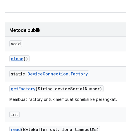
Metode publik
void
close
()
static
Device
Connection
.
Factory
get
Factory
(String device
Serial
Number)
Membuat factory untuk membuat koneksi ke perangkat.
int
read
(Byte
Buffer dst
,
long timeout
Ms)