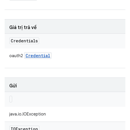
Giá trị trả về
Credentials
Credential
oauth2
Gửi
java.io.IOException
IOException