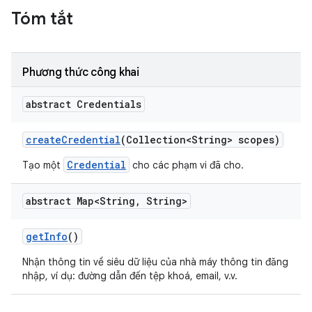
Tóm tắt
Phương thức công khai
abstract Credentials
create
Credential
(Collection<String> scopes)
Credential
Tạo một
cho các phạm vi đã cho.
abstract Map<String
,
String>
get
Info
()
Nhận thông tin về siêu dữ liệu của nhà máy thông tin đăng
nhập, ví dụ: đường dẫn đến tệp khoá, email, v.v.