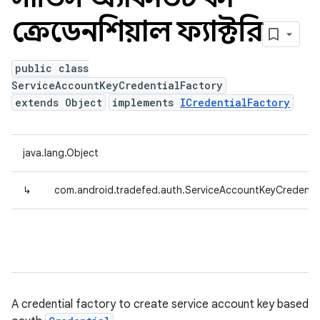
ক্রেডেনশিয়াল ফ্যাক্টরি
public class
ServiceAccountKeyCredentialFactory
extends Object
implements
ICredentialFactory
java.lang.Object
↳
com.android.tradefed.auth.ServiceAccountKeyCredentia
A credential factory to create service account key based