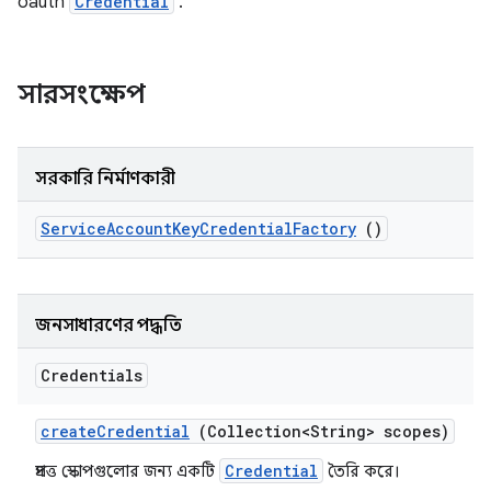
oauth
Credential
.
সারসংক্ষেপ
সরকারি নির্মাণকারী
Service
Account
Key
Credential
Factory
()
জনসাধারণের পদ্ধতি
Credentials
create
Credential
(Collection<String> scopes)
Credential
প্রদত্ত স্কোপগুলোর জন্য একটি
তৈরি করে।