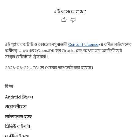
এটি কাজে লেগেছে?
এই পৃষ্ঠার কন্টেন্ট ও কোডের নমুনাগুলি
Content License
-এ বর্ণিত লাইসেন্সের
অধীনস্থ। Java এবং OpenJDK হল Oracle এবং/অথবা তার অ্যাফিলিয়েট
সংস্থার রেজিস্টার্ড ট্রেডমার্ক।
2026-06-22 UTC-তে শেষবার আপডেট করা হয়েছে।
বিল্ড
Android স্টোরেজ
প্রয়োজনীয়তা
ডাউনলোড হচ্ছে
প্রিভিউ বাইনারি
ফ্যাক্টরি ইমেজ