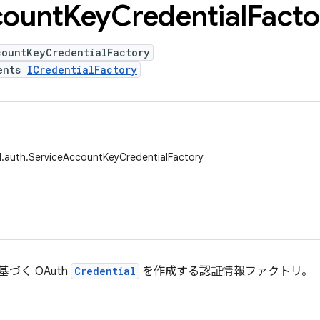
ount
Key
Credential
Facto
countKeyCredentialFactory
ents
ICredentialFactory
.auth.ServiceAccountKeyCredentialFactory
づく OAuth
Credential
を作成する認証情報ファクトリ。