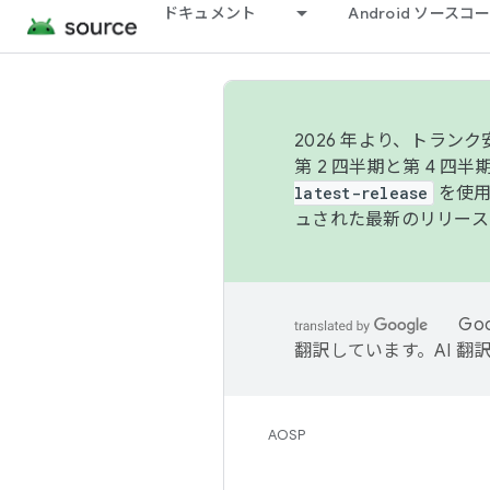
ドキュメント
Android ソース
2026 年より、トラ
第 2 四半期と第 4 四
latest-release
を使用
ュされた最新のリリース
Go
翻訳しています。AI 
AOSP