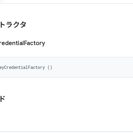
トラクタ
redential
Factory
eyCredentialFactory ()
ド