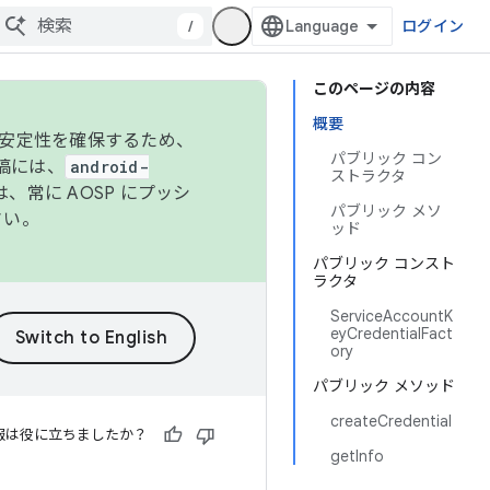
/
ログイン
このページの内容
概要
の安定性を確保するため、
パブリック コン
投稿には、
android-
ストラクタ
、常に AOSP にプッシ
パブリック メソ
さい。
ッド
パブリック コンスト
ラクタ
ServiceAccountK
eyCredentialFact
ory
パブリック メソッド
createCredential
報は役に立ちましたか？
getInfo