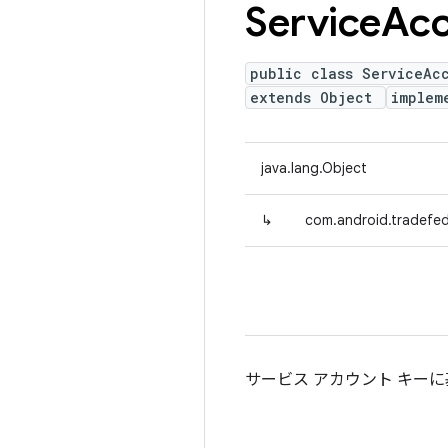
Service
Acc
public class ServiceAc
extends Object
implem
java.lang.Object
↳
com.android.tradefed
サービス アカウント キーに基