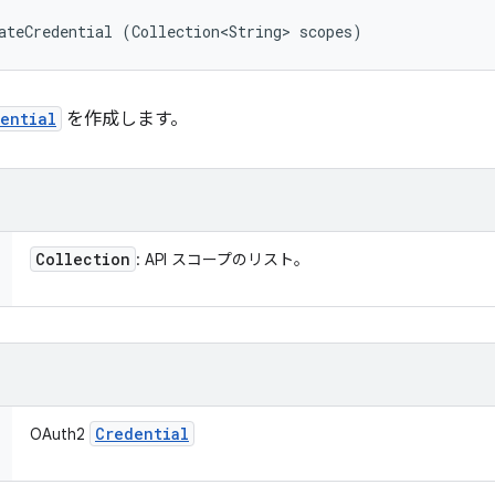
ateCredential (Collection<String> scopes)
ential
を作成します。
Collection
: API スコープのリスト。
Credential
OAuth2