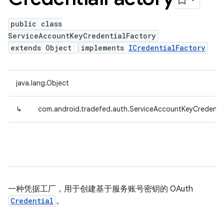
public class
ServiceAccountKeyCredentialFactory
extends Object
implements
ICredentialFactory
java.lang.Object
↳
com.android.tradefed.auth.ServiceAccountKeyCredentia
一种凭据工厂，用于创建基于服务账号密钥的 OAuth
Credential
。