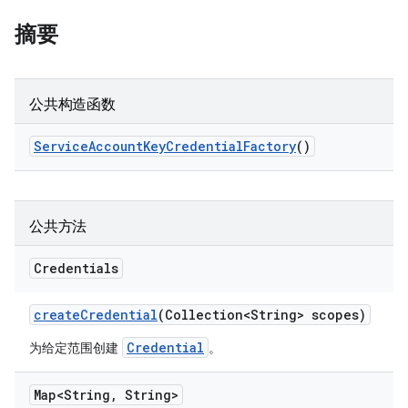
摘要
公共构造函数
Service
Account
Key
Credential
Factory
()
公共方法
Credentials
create
Credential
(Collection<String> scopes)
Credential
为给定范围创建
。
Map<String
,
String>