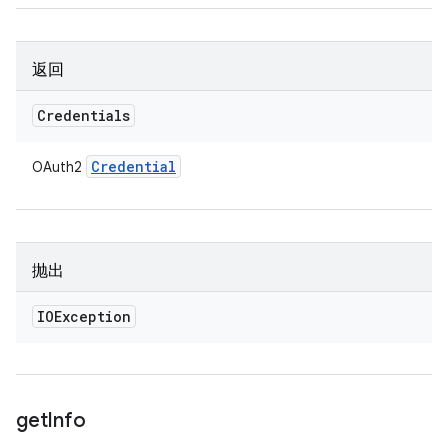
返回
Credentials
Credential
OAuth2
抛出
IOException
get
Info