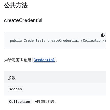
公共方法
create
Credential
public Credentials createCredential (Collection<St
为给定范围创建
Credential
。
参数
scopes
Collection
：API 范围列表。