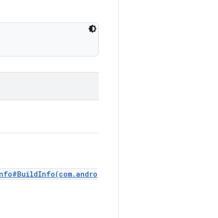
Info#BuildInfo(com.andro