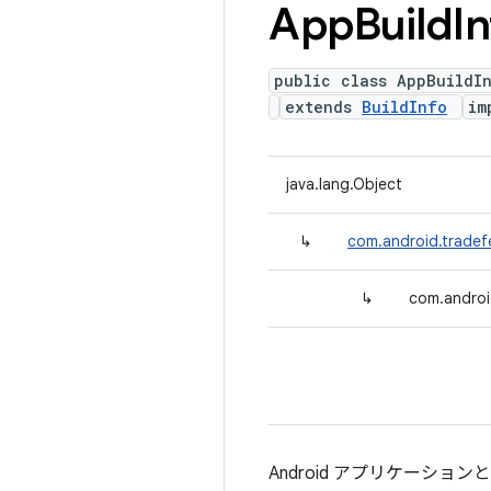
App
Build
I
public class AppBuildI
extends
BuildInfo
im
java.lang.Object
↳
com.android.tradefe
↳
com.androi
Android アプリケーショ