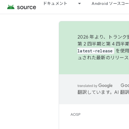
ドキュメント
Android ソース
2026 年より、トラ
第 2 四半期と第 4 四
latest-release
を使用
ュされた最新のリリース
Go
翻訳しています。AI 
AOSP