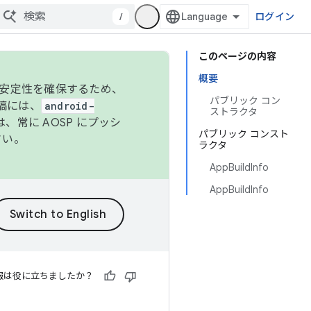
/
ログイン
このページの内容
概要
の安定性を確保するため、
パブリック コン
投稿には、
android-
ストラクタ
、常に AOSP にプッシ
パブリック コンスト
さい。
ラクタ
AppBuildInfo
AppBuildInfo
報は役に立ちましたか？