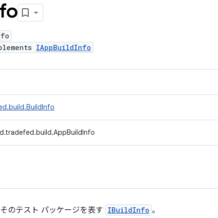
nfo
nfo
plements
IAppBuildInfo
d.build.BuildInfo
d.tradefed.build.AppBuildInfo
ンとそのテスト パッケージを表す
IBuildInfo
。