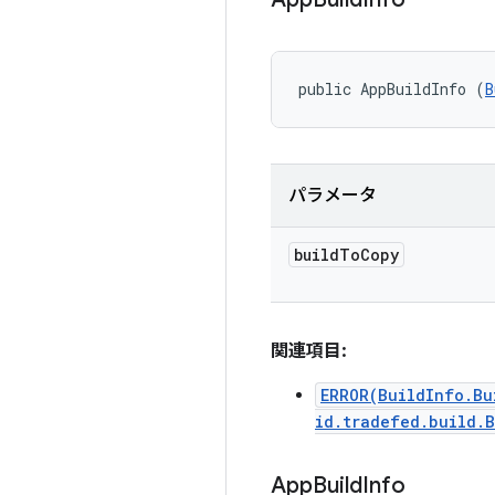
public AppBuildInfo (
B
パラメータ
build
To
Copy
関連項目:
ERROR(BuildInfo.Bu
id.tradefed.build.
App
Build
Info