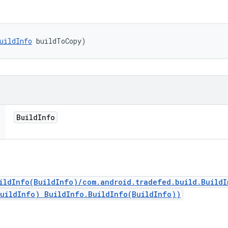
uildInfo
 buildToCopy)
Build
Info
ildInfo(BuildInfo)/com.android.tradefed.build.Build
BuildInfo) BuildInfo.BuildInfo(BuildInfo))