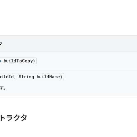
タ
o
build
To
Copy)
uild
Id
,
String build
Name)
す。
トラクタ