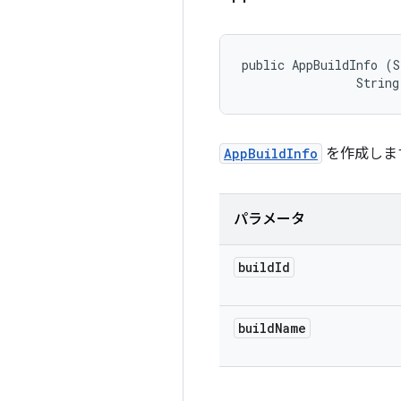
public AppBuildInfo (S
                String
AppBuildInfo
を作成しま
パラメータ
build
Id
build
Name