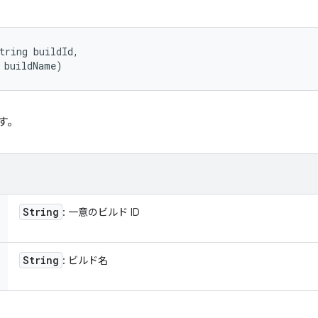
tring buildId, 

 buildName)
す。
String
: 一意のビルド ID
String
: ビルド名