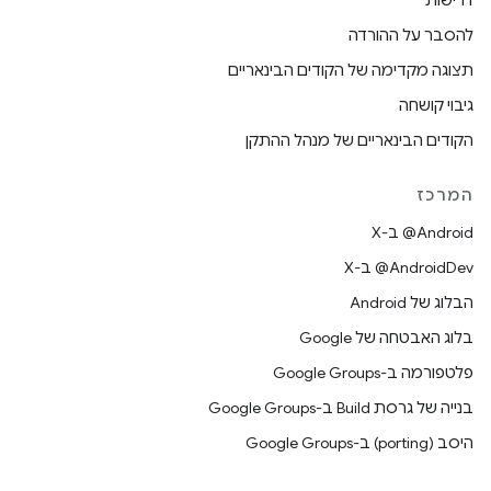
דרישות
להסבר על ההורדה
תצוגה מקדימה של הקודים הבינאריים
גיבוי קושחה
הקודים הבינאריים של מנהל ההתקן
המרכז
‫‎@Android ב-X
‫‎@AndroidDev ב-X
הבלוג של Android
בלוג האבטחה של Google
פלטפורמה ב-Google Groups
בנייה של גרסת Build ב-Google Groups
היסב (porting) ב-Google Groups