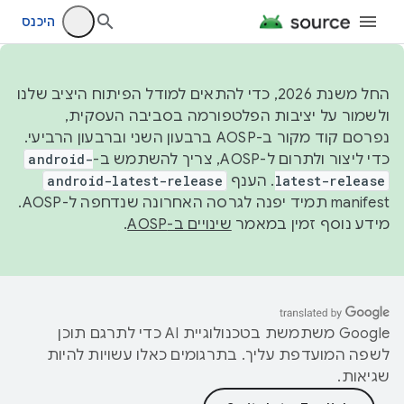
היכנס
החל משנת 2026, כדי להתאים למודל הפיתוח היציב שלנו
ולשמור על יציבות הפלטפורמה בסביבה העסקית,
נפרסם קוד מקור ב-AOSP ברבעון השני וברבעון הרביעי.
כדי ליצור ולתרום ל-AOSP, צריך להשתמש ב-
android-
latest-release
. הענף
android-latest-release
manifest תמיד יפנה לגרסה האחרונה שנדחפה ל-AOSP.
מידע נוסף זמין במאמר
שינויים ב-AOSP
.
‫Google משתמשת בטכנולוגיית AI כדי לתרגם תוכן
לשפה המועדפת עליך. בתרגומים כאלו עשויות להיות
שגיאות.