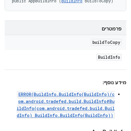
public AppBuildInfo (
BuildInfo
 buildToCopy)
פרמטרים
build
To
Copy
Build
Info
מידע נוסף:
ERROR(BuildInfo.BuildInfo(BuildInfo)/c
om.android.tradefed.build.BuildInfo#Bu
ildInfo(com.android.tradefed.build.Buil
dInfo) BuildInfo.BuildInfo(BuildInfo))