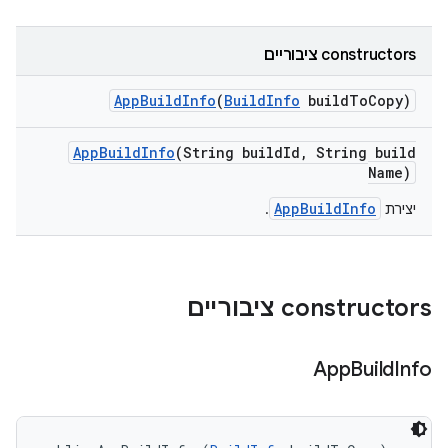
‫constructors ציבוריים
App
Build
Info
(
Build
Info
build
To
Copy)
App
Build
Info
(String build
Id
,
String build
Name)
AppBuildInfo
יצירת
.
‫constructors ציבוריים
App
Build
Info