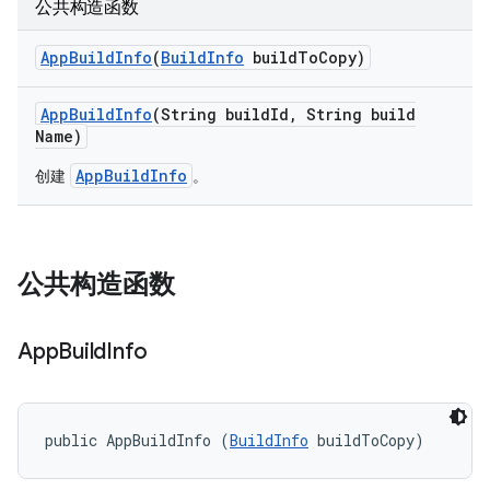
公共构造函数
App
Build
Info
(
Build
Info
build
To
Copy)
App
Build
Info
(String build
Id
,
String build
Name)
AppBuildInfo
创建
。
公共构造函数
App
Build
Info
public AppBuildInfo (
BuildInfo
 buildToCopy)