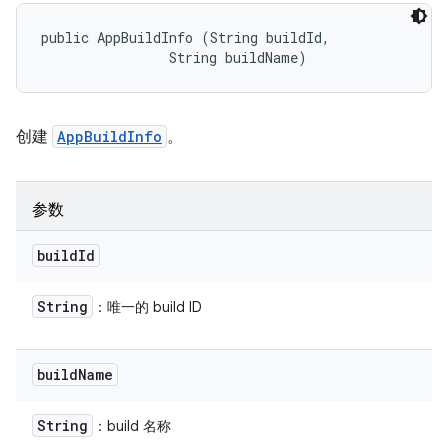
public AppBuildInfo (String buildId, 

                String buildName)
创建
AppBuildInfo
。
参数
build
Id
String
：唯一的 build ID
build
Name
String
：build 名称