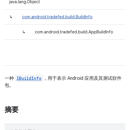
java.lang.Object
↳
com.android.tradefed.build.BuildInfo
↳
com.android.tradefed.build.AppBuildInfo
一种
IBuildInfo
，用于表示 Android 应用及其测试软件
包。
摘要