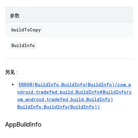
参数
build
To
Copy
Build
Info
另见
：
ERROR(BuildInfo.BuildInfo(BuildInfo)/com.a
ndroid.tradefed.build.BuildInfo#BuildInfo(c
om.android.tradefed.build.BuildInfo)
BuildInfo.BuildInfo(BuildInfo))
App
Build
Info