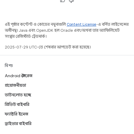
এই পৃষ্ঠার কন্টেন্ট ও কোডের নমুনাগুলি
Content License
-এ বর্ণিত লাইসেন্সের
অধীনস্থ। Java এবং OpenJDK হল Oracle এবং/অথবা তার অ্যাফিলিয়েট
সংস্থার রেজিস্টার্ড ট্রেডমার্ক।
2025-07-29 UTC-তে শেষবার আপডেট করা হয়েছে।
বিল্ড
Android স্টোরেজ
প্রয়োজনীয়তা
ডাউনলোড হচ্ছে
প্রিভিউ বাইনারি
ফ্যাক্টরি ইমেজ
ড্রাইভার বাইনারি