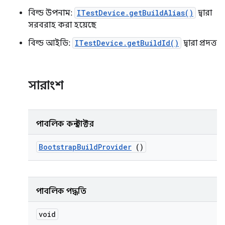
বিল্ড উপনাম:
ITestDevice.getBuildAlias()
দ্বারা
সরবরাহ করা হয়েছে
বিল্ড আইডি:
ITestDevice.getBuildId()
দ্বারা প্রদত্ত
সারাংশ
পাবলিক কনস্ট্রাক্টর
Bootstrap
Build
Provider
()
পাবলিক পদ্ধতি
void