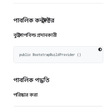
পাবলিক কনস্ট্রাক্টর
বুটস্ট্র্যাপবিল্ড প্রদানকারী
public BootstrapBuildProvider ()
পাবলিক পদ্ধতি
পরিষ্কার করা