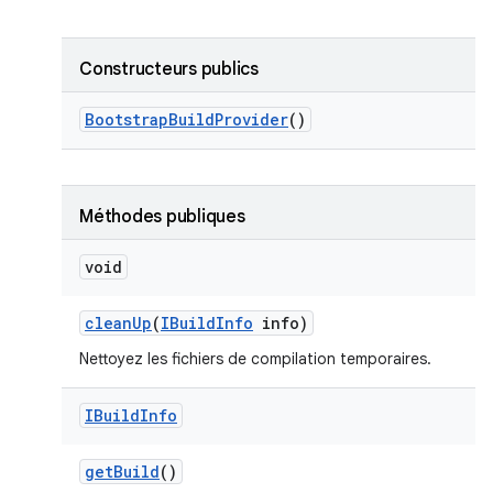
Constructeurs publics
Bootstrap
Build
Provider
()
Méthodes publiques
void
clean
Up
(
IBuild
Info
info)
Nettoyez les fichiers de compilation temporaires.
IBuild
Info
get
Build
()