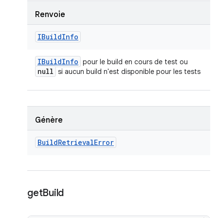
Renvoie
IBuild
Info
IBuild
Info
pour le build en cours de test ou
null
si aucun build n'est disponible pour les tests
Génère
Build
Retrieval
Error
get
Build