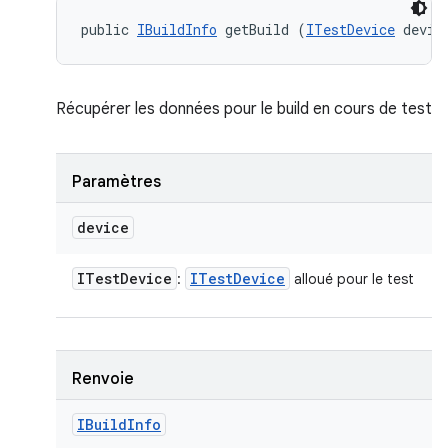
public 
IBuildInfo
 getBuild (
ITestDevice
 devic
Récupérer les données pour le build en cours de test
Paramètres
device
ITest
Device
ITest
Device
:
alloué pour le test
Renvoie
IBuild
Info