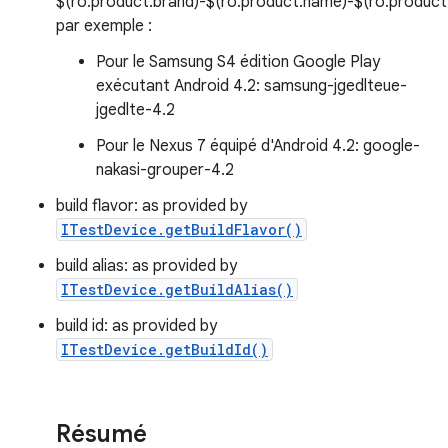
$(ro.product.brand)-$(ro.product.name)-$(ro.product.d
par exemple :
Pour le Samsung S4 édition Google Play
exécutant Android 4.2: samsung-jgedlteue-
jgedlte-4.2
Pour le Nexus 7 équipé d'Android 4.2: google-
nakasi-grouper-4.2
build flavor: as provided by
ITestDevice.getBuildFlavor()
build alias: as provided by
ITestDevice.getBuildAlias()
build id: as provided by
ITestDevice.getBuildId()
Résumé