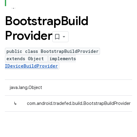
Bootstrap
Build
Provider
public class BootstrapBuildProvider
extends Object
implements
IDeviceBuildProvider
java.lang.Object
↳
com.android.tradefed.build.BootstrapBuildProvider