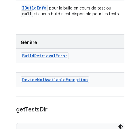
IBuild
Info
pour le build en cours de test ou
null
si aucun build n'est disponible pour les tests
Génère
Build
Retrieval
Error
Device
Not
Available
Exception
get
Tests
Dir