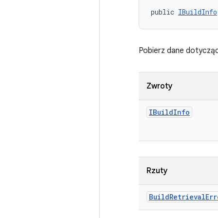
public 
IBuildInfo
Pobierz dane dotyczące
Zwroty
IBuild
Info
Rzuty
Build
Retrieval
Err