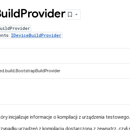
uild
Provider
uildProvider
ents
IDeviceBuildProvider
ed.build.BootstrapBuildProvider
który inicjalizuje informacje o kompilacji z urządzenia testowego
rzypadku urządzeń z kompilacją dostarczoną z zewnątrz, czyli