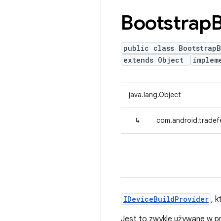
Bootstrap
B
public class BootstrapB
extends Object
implem
java.lang.Object
↳
com.android.tradef
IDeviceBuildProvider
, 
Jest to zwykle używane w p