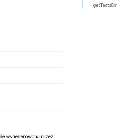
getTestsDir
.
 nie wygenerowaną przez