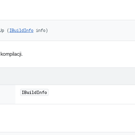
Up (
IBuildInfo
 info)
kompilacji.
IBuild
Info