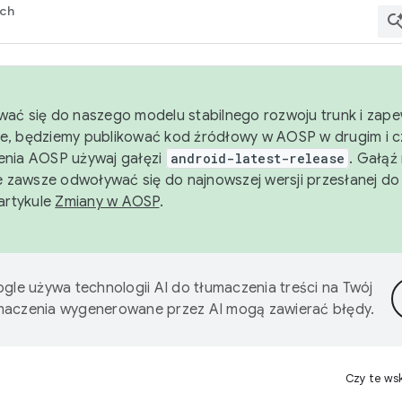
rch
wać się do naszego modelu stabilnego rozwoju trunk i zape
e, będziemy publikować kod źródłowy w AOSP w drugim i c
enia AOSP używaj gałęzi
android-latest-release
. Gałąź
 zawsze odwoływać się do najnowszej wersji przesłanej do
 artykule
Zmiany w AOSP
.
gle używa technologii AI do tłumaczenia treści na Twój
umaczenia wygenerowane przez AI mogą zawierać błędy.
Czy te ws