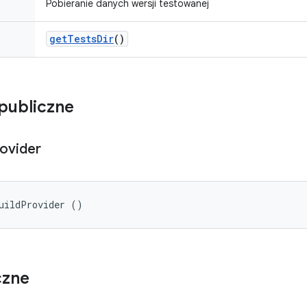
Pobieranie danych wersji testowanej
get
Tests
Dir
()
publiczne
ovider
uildProvider ()
czne