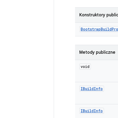
Konstruktory publi
Bootstrap
Build
Pr
Metody publiczne
void
IBuild
Info
IBuild
Info