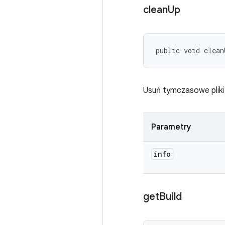
clean
Up
public void clean
Usuń tymczasowe pliki 
Parametry
info
get
Build