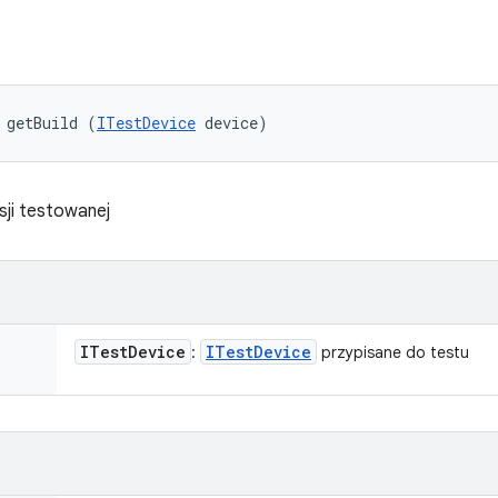
 getBuild (
ITestDevice
 device)
sji testowanej
ITest
Device
ITest
Device
:
przypisane do testu