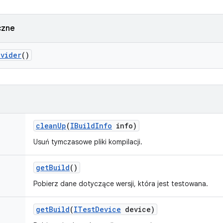
czne
ovider
()
clean
Up
(
IBuild
Info
info)
Usuń tymczasowe pliki kompilacji.
get
Build
()
Pobierz dane dotyczące wersji, która jest testowana.
get
Build
(
ITest
Device
device)