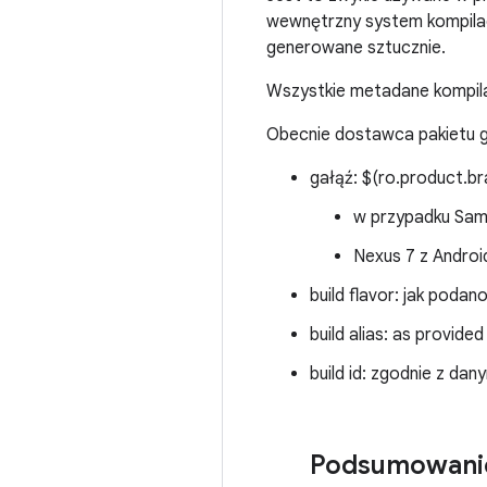
wewnętrzny system kompilacj
generowane sztucznie.
Wszystkie metadane kompilac
Obecnie dostawca pakietu 
gałąź: $(ro.product.br
w przypadku Sams
Nexus 7 z Androi
build flavor: jak podan
build alias: as provide
build id: zgodnie z da
Podsumowani