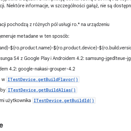
i. Niektóre informacje, w szczególności gałąź, nie są dostępn
ji pochodzą z różnych pól usługi ro.* na urządzeniu
generuje metadane w ten sposób:
and)-$(ro.product.name)-$(ro.product.device)-$(ro.build.versio
unga S4 z Google Play i Androidem 4.2: samsung-jgedlteue-jg
dem 4.2: google-nakasi-grouper-4.2
o w
ITestDevice.getBuildFlavor()
d by
ITestDevice.getBuildAlias()
nymi użytkownika
ITestDevice.getBuildId()
e