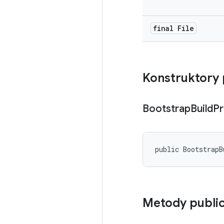
final File
Konstruktory 
Bootstrap
Build
Pr
public BootstrapB
Metody publi