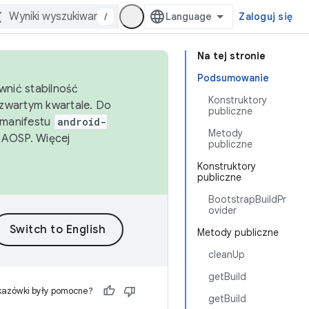
/
Zaloguj się
Na tej stronie
Podsumowanie
wnić stabilność
Konstruktory
zwartym kwartale. Do
publiczne
 manifestu
android-
Metody
 AOSP. Więcej
publiczne
Konstruktory
publiczne
BootstrapBuildPr
ovider
Metody publiczne
cleanUp
getBuild
kazówki były pomocne?
getBuild