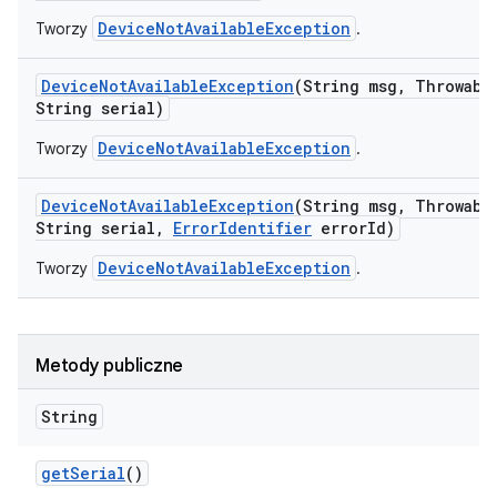
DeviceNotAvailableException
Tworzy
.
Device
Not
Available
Exception
(String msg
,
Throwable
String serial)
DeviceNotAvailableException
Tworzy
.
Device
Not
Available
Exception
(String msg
,
Throwable
String serial
,
Error
Identifier
error
Id)
DeviceNotAvailableException
Tworzy
.
Metody publiczne
String
get
Serial
()