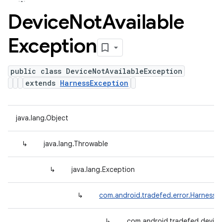
Device
Not
Available
Exception
public class DeviceNotAvailableException
extends
HarnessException
java.lang.Object
↳
java.lang.Throwable
↳
java.lang.Exception
↳
com.android.tradefed.error.HarnessE
↳
com.android.tradefed.device