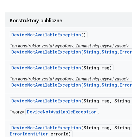
Konstruktory publiczne
Device
Not
Available
Exception
()
Ten konstruktor został wycofany. Zamiast niej używaj zasady
DeviceNotAvailableException(String,String,ErrorI
Device
Not
Available
Exception
(String msg)
Ten konstruktor został wycofany. Zamiast niej używaj zasady
DeviceNotAvailableException(String,String,ErrorI
Device
Not
Available
Exception
(String msg
,
String se
DeviceNotAvailableException
Tworzy
.
Device
Not
Available
Exception
(String msg
,
String se
Error
Identifier
error
Id)