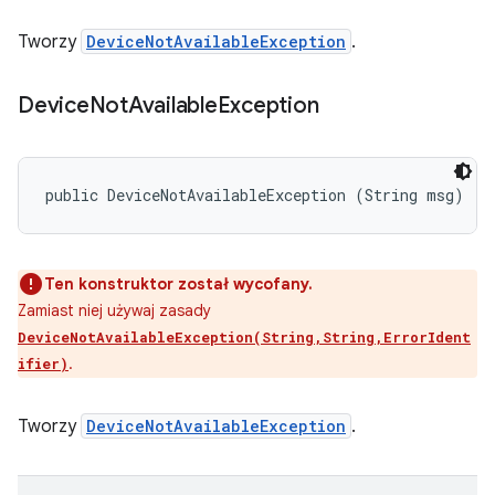
Tworzy
DeviceNotAvailableException
.
Device
Not
Available
Exception
public DeviceNotAvailableException (String msg)
Ten konstruktor został wycofany.
Zamiast niej używaj zasady
DeviceNotAvailableException(String,String,ErrorIdent
.
ifier)
Tworzy
DeviceNotAvailableException
.