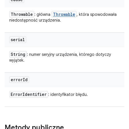
Throwable
Throwable
: główna
, która spowodowała
niedostępność urządzenia.
serial
String
: numer seryjny urządzenia, którego dotyczy
wyjątek.
error
Id
Error
Identifier
: identyfikator błędu.
Metody publiczne