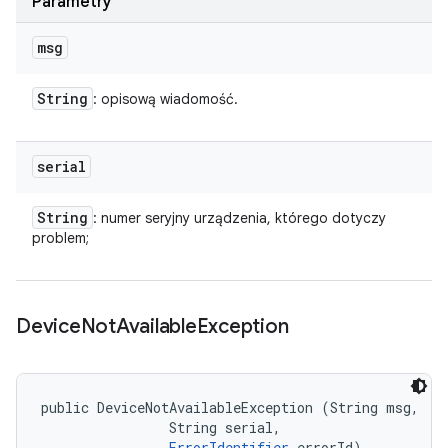
Parametry
msg
String
: opisową wiadomość.
serial
String
: numer seryjny urządzenia, którego dotyczy
problem;
Device
Not
Available
Exception
public DeviceNotAvailableException (String msg, 

                String serial, 

ErrorIdentifier
 errorId)