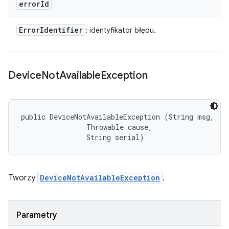
error
Id
Error
Identifier
: identyfikator błędu.
Device
Not
Available
Exception
public DeviceNotAvailableException (String msg, 

                Throwable cause, 

                String serial)
Tworzy
DeviceNotAvailableException
.
Parametry