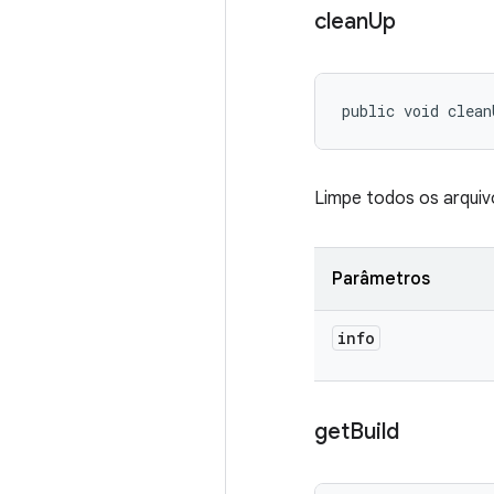
clean
Up
public void clean
Limpe todos os arquiv
Parâmetros
info
get
Build