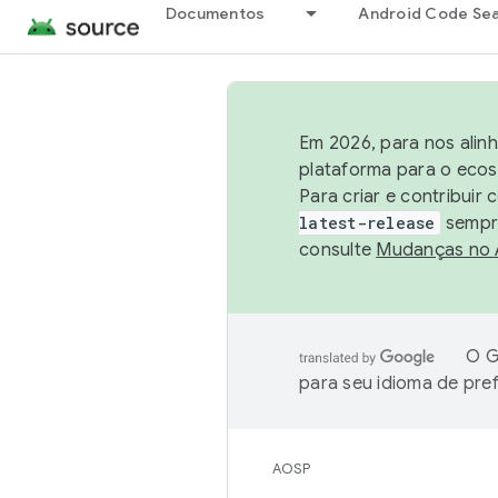
Documentos
Android Code Se
Em 2026, para nos alin
plataforma para o ecos
Para criar e contribuir
latest-release
sempre
consulte
Mudanças no
O G
para seu idioma de pre
AOSP