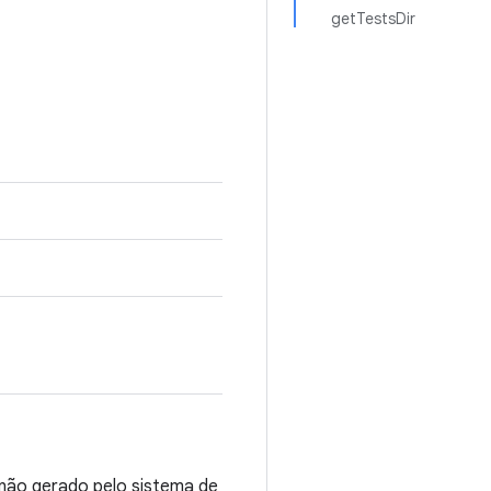
getTestsDir
 não gerado pelo sistema de