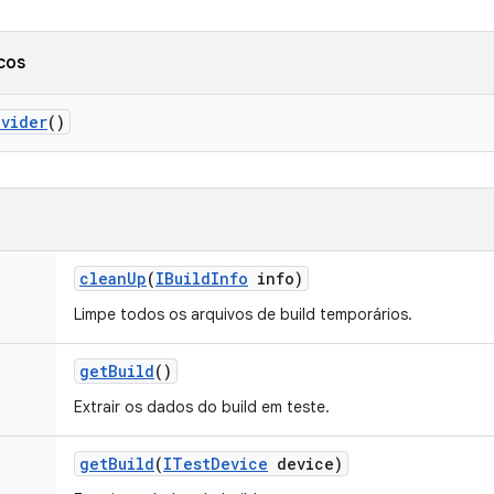
cos
ovider
()
clean
Up
(
IBuild
Info
info)
Limpe todos os arquivos de build temporários.
get
Build
()
Extrair os dados do build em teste.
get
Build
(
ITest
Device
device)