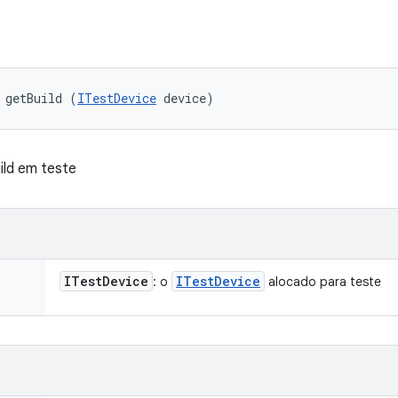
 getBuild (
ITestDevice
 device)
ild em teste
ITest
Device
ITest
Device
: o
alocado para teste