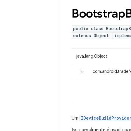
Bootstrap
B
public class BootstrapB
extends Object
implem
java.lang.Object
↳
com.android.tradef
Um
IDeviceBuildProvide
Isso geralmente é usado par