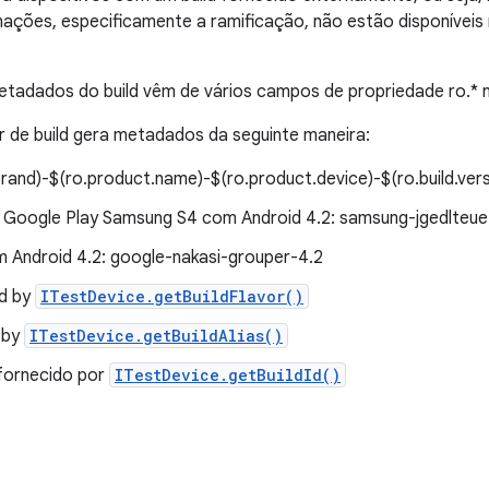
rmações, especificamente a ramificação, não estão disponíveis 
tadados do build vêm de vários campos de propriedade ro.* n
de build gera metadados da seguinte maneira:
rand)-$(ro.product.name)-$(ro.product.device)-$(ro.build.vers
 Google Play Samsung S4 com Android 4.2: samsung-jgedlteue
 Android 4.2: google-nakasi-grouper-4.2
ed by
ITestDevice.getBuildFlavor()
d by
ITestDevice.getBuildAlias()
 fornecido por
ITestDevice.getBuildId()