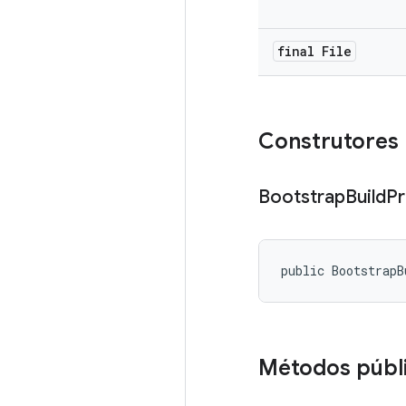
final File
Construtores 
Bootstrap
Build
Pr
public BootstrapB
Métodos públ