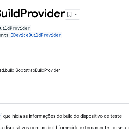
uild
Provider
uildProvider
ents
IDeviceBuildProvider
ed.build.BootstrapBuildProvider
r
que inicia as informações do build do dispositivo de teste
a dispositivos com um build fornecido externamente, ou seja,