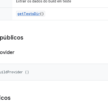
Extrair os dados do build em teste
get
Tests
Dir
()
públicos
ovider
uildProvider ()
icos