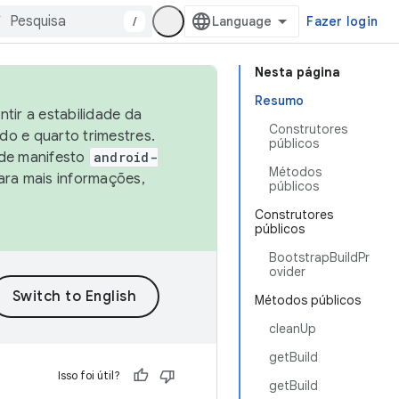
/
Fazer login
Nesta página
Resumo
tir a estabilidade da
Construtores
o e quarto trimestres.
públicos
 de manifesto
android-
Métodos
ara mais informações,
públicos
Construtores
públicos
BootstrapBuildPr
ovider
Métodos públicos
cleanUp
getBuild
Isso foi útil?
getBuild