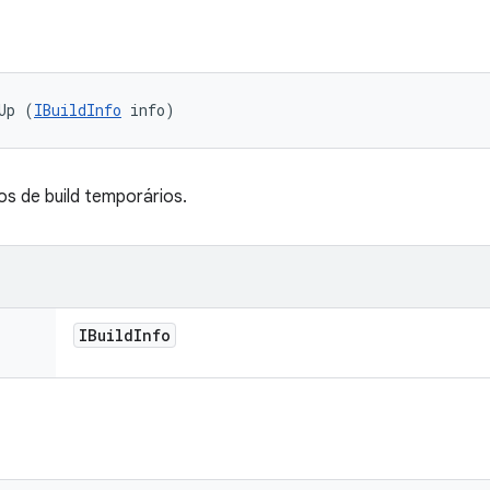
Up (
IBuildInfo
 info)
os de build temporários.
IBuild
Info