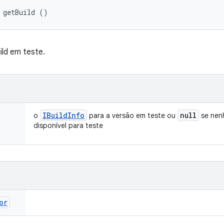
 getBuild ()
ild em teste.
IBuild
Info
null
o
para a versão em teste ou
se nenh
disponível para teste
or