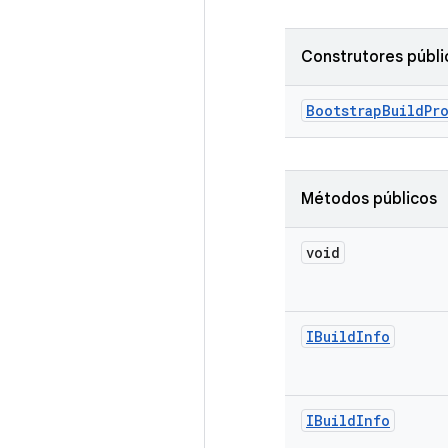
Construtores públi
Bootstrap
Build
Pr
Métodos públicos
void
IBuild
Info
IBuild
Info