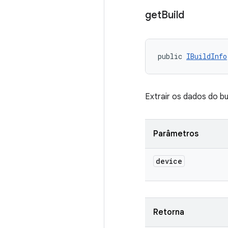
get
Build
public 
IBuildInfo
Extrair os dados do bu
Parâmetros
device
Retorna