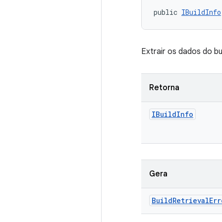
public 
IBuildInfo
Extrair os dados do bu
Retorna
IBuild
Info
Gera
Build
Retrieval
Err