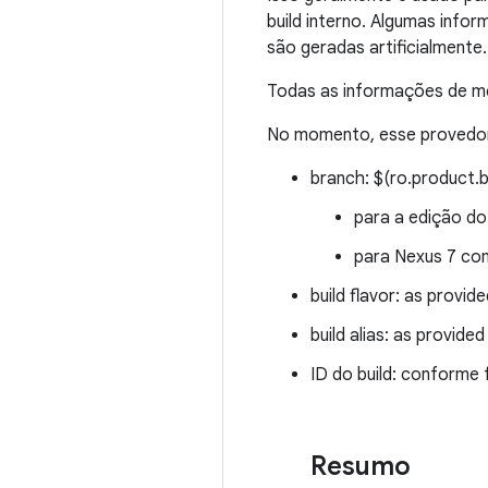
build interno. Algumas info
são geradas artificialmente.
Todas as informações de me
No momento, esse provedor 
branch: $(ro.product.b
para a edição do
para Nexus 7 com
build flavor: as provid
build alias: as provide
ID do build: conforme
Resumo