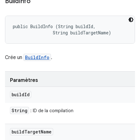
Build
Info
public BuildInfo (String buildId, 

                String buildTargetName)
Crée un
BuildInfo
.
Paramètres
build
Id
String
: ID de la compilation
build
Target
Name