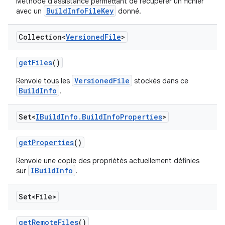
Méthode d'assistance permettant de récupérer un fichier
BuildInfoFileKey
avec un
donné.
Collection<
Versioned
File
>
get
Files
()
VersionedFile
Renvoie tous les
stockés dans ce
BuildInfo
.
Set<
IBuild
Info
.
Build
Info
Properties
>
get
Properties
()
Renvoie une copie des propriétés actuellement définies
IBuildInfo
sur
.
Set<File>
get
Remote
Files
()