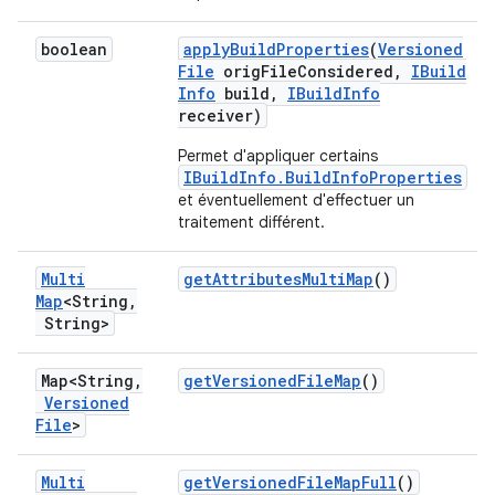
boolean
apply
Build
Properties
(
Versioned
File
orig
File
Considered
,
IBuild
Info
build
,
IBuild
Info
receiver)
Permet d'appliquer certains
IBuildInfo.BuildInfoProperties
et éventuellement d'effectuer un
traitement différent.
Multi
get
Attributes
Multi
Map
()
Map
<String
,
String>
Map<String
,
get
Versioned
File
Map
()
Versioned
File
>
Multi
get
Versioned
File
Map
Full
()