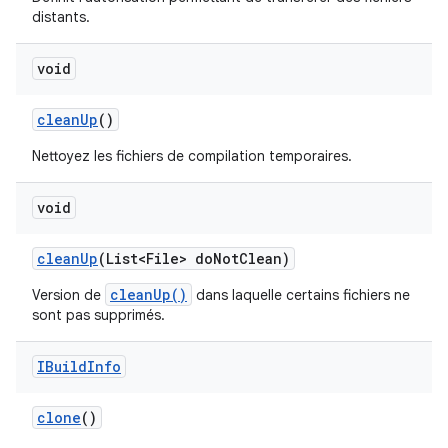
distants.
void
clean
Up
()
Nettoyez les fichiers de compilation temporaires.
void
clean
Up
(List<File> do
Not
Clean)
cleanUp()
Version de
dans laquelle certains fichiers ne
sont pas supprimés.
IBuild
Info
clone
()