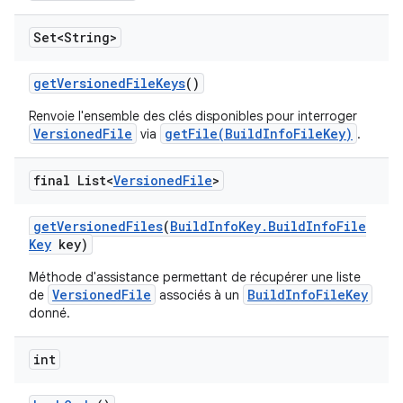
Set<String>
get
Versioned
File
Keys
()
Renvoie l'ensemble des clés disponibles pour interroger
VersionedFile
getFile(BuildInfoFileKey)
via
.
final List<
Versioned
File
>
get
Versioned
Files
(
Build
Info
Key
.
Build
Info
File
Key
key)
Méthode d'assistance permettant de récupérer une liste
VersionedFile
BuildInfoFileKey
de
associés à un
donné.
int