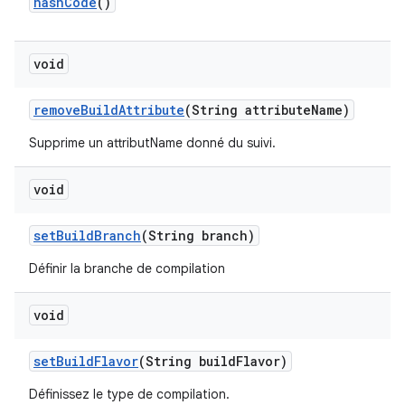
hash
Code
()
void
remove
Build
Attribute
(String attribute
Name)
Supprime un attributName donné du suivi.
void
set
Build
Branch
(String branch)
Définir la branche de compilation
void
set
Build
Flavor
(String build
Flavor)
Définissez le type de compilation.