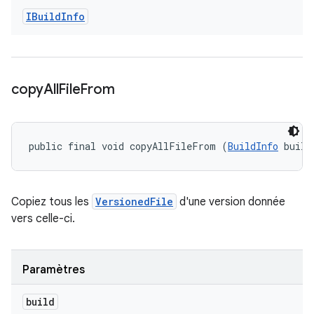
IBuild
Info
copy
All
File
From
public final void copyAllFileFrom (
BuildInfo
 build
Copiez tous les
VersionedFile
d'une version donnée
vers celle-ci.
Paramètres
build