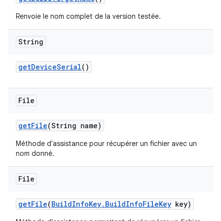
Renvoie le nom complet de la version testée.
String
get
Device
Serial
()
File
get
File
(String name)
Méthode d'assistance pour récupérer un fichier avec un
nom donné.
File
get
File
(
Build
Info
Key
.
Build
Info
File
Key
key)