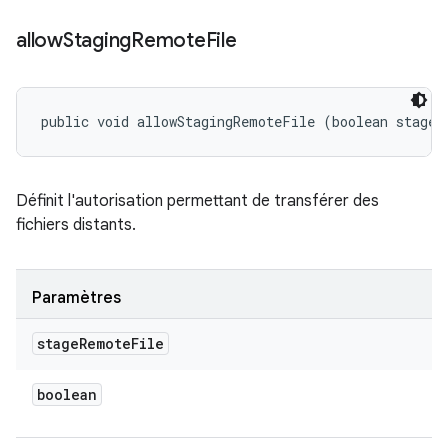
allow
Staging
Remote
File
public void allowStagingRemoteFile (boolean stageR
Définit l'autorisation permettant de transférer des
fichiers distants.
Paramètres
stage
Remote
File
boolean