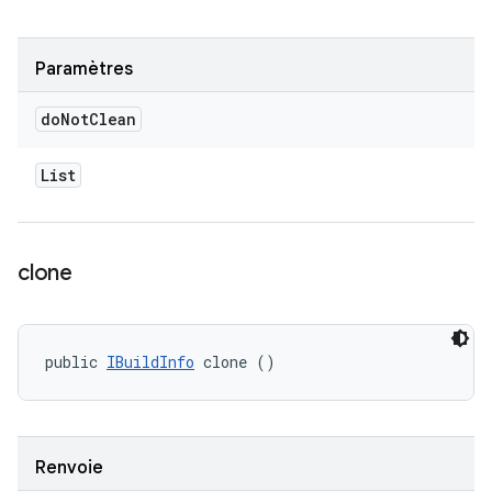
Paramètres
do
Not
Clean
List
clone
public 
IBuildInfo
 clone ()
Renvoie