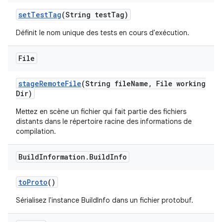
set
Test
Tag
(String test
Tag)
Définit le nom unique des tests en cours d'exécution.
File
stage
Remote
File
(String file
Name
,
File working
Dir)
Mettez en scène un fichier qui fait partie des fichiers
distants dans le répertoire racine des informations de
compilation.
Build
Information
.
Build
Info
to
Proto
()
Sérialisez l'instance BuildInfo dans un fichier protobuf.