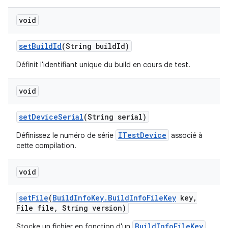
void
set
Build
Id
(String build
Id)
Définit l'identifiant unique du build en cours de test.
void
set
Device
Serial
(String serial)
ITestDevice
Définissez le numéro de série
associé à
cette compilation.
void
set
File
(
Build
Info
Key
.
Build
Info
File
Key
key
,
File file
,
String version)
BuildInfoFileKey
Stocke un fichier en fonction d'un