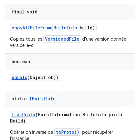
final void
copy
All
File
From
(
Build
Info
build)
VersionedFile
Copiez tous les
d'une version donnée
vers celle-ci.
boolean
equals
(Object obj)
static
IBuild
Info
from
Proto
(Build
Information
.
Build
Info proto
Build)
toProto()
Opération inverse de
pour récupérer
l'instance.