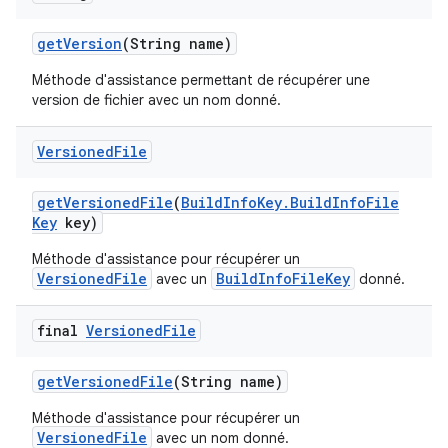
get
Version
(String name)
Méthode d'assistance permettant de récupérer une
version de fichier avec un nom donné.
Versioned
File
get
Versioned
File
(
Build
Info
Key
.
Build
Info
File
Key
key)
Méthode d'assistance pour récupérer un
VersionedFile
BuildInfoFileKey
avec un
donné.
final
Versioned
File
get
Versioned
File
(String name)
Méthode d'assistance pour récupérer un
VersionedFile
avec un nom donné.