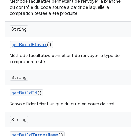
Méthode facultative permettant de renvoyer la branche
du contrôle du code source à partir de laquelle la
compilation testée a été produite.
String
get
Build
Flavor
()
Méthode facultative permettant de renvoyer le type de
compilation testé.
String
get
Build
Id
()
Renvoie l'identifiant unique du build en cours de test.
String
get
Build
Target
Name
()