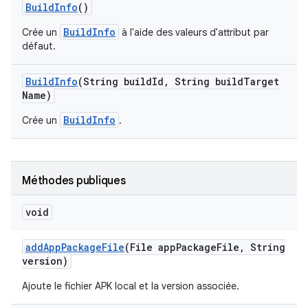
Build
Info
()
BuildInfo
Crée un
à l'aide des valeurs d'attribut par
défaut.
Build
Info
(String build
Id
,
String build
Target
Name)
BuildInfo
Crée un
.
Méthodes publiques
void
add
App
Package
File
(File app
Package
File
,
String
version)
Ajoute le fichier APK local et la version associée.