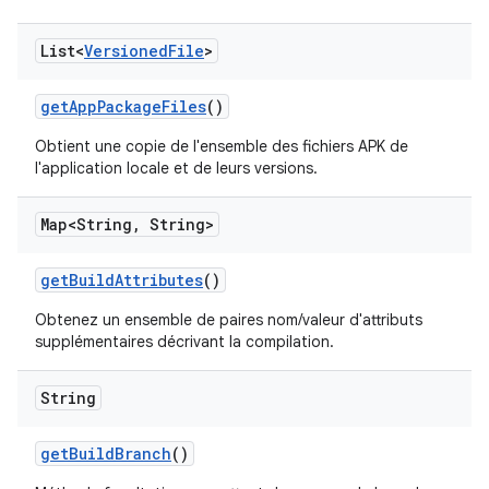
List<
Versioned
File
>
get
App
Package
Files
()
Obtient une copie de l'ensemble des fichiers APK de
l'application locale et de leurs versions.
Map<String
,
String>
get
Build
Attributes
()
Obtenez un ensemble de paires nom/valeur d'attributs
supplémentaires décrivant la compilation.
String
get
Build
Branch
()