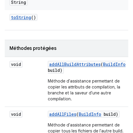
String
to
String
()
Méthodes protégées
void
add
All
Build
Attributes
(
Build
Info
build)
Méthode d'assistance permettant de
copier les attributs de compilation, la
branche et la saveur d'une autre
compilation.
void
add
All
Files
(
Build
Info
build)
Méthode d'assistance permettant de
copier tous les fichiers de l'autre build.