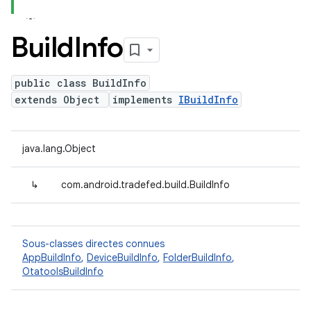
Build
Info
public class BuildInfo
extends Object
implements
IBuildInfo
java.lang.Object
↳
com.android.tradefed.build.BuildInfo
Sous-classes directes connues
AppBuildInfo
,
DeviceBuildInfo
,
FolderBuildInfo
,
OtatoolsBuildInfo