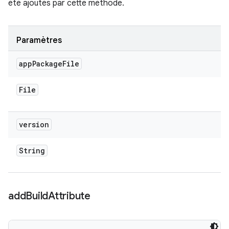
été ajoutés par cette méthode.
Paramètres
app
Package
File
File
version
String
add
Build
Attribute