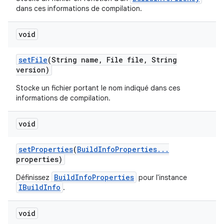
dans ces informations de compilation.
void
set
File
(String name
,
File file
,
String
version)
Stocke un fichier portant le nom indiqué dans ces
informations de compilation.
void
set
Properties
(
Build
Info
Properties
.
.
.
properties)
BuildInfoProperties
Définissez
pour l'instance
IBuildInfo
.
void