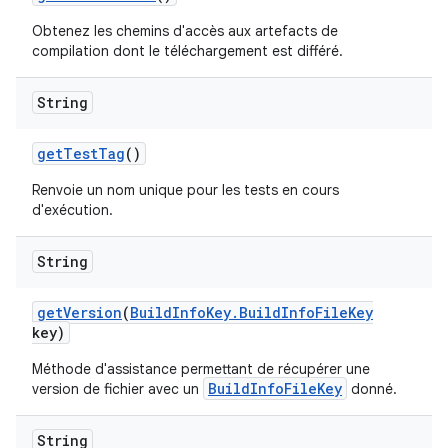
Obtenez les chemins d'accès aux artefacts de
compilation dont le téléchargement est différé.
String
get
Test
Tag
()
Renvoie un nom unique pour les tests en cours
d'exécution.
String
get
Version
(
Build
Info
Key
.
Build
Info
File
Key
key)
Méthode d'assistance permettant de récupérer une
BuildInfoFileKey
version de fichier avec un
donné.
String