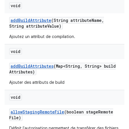
void
add
Build
Attribute
(String attribute
Name
,
String attribute
Value)
Ajoutez un attribut de compilation.
void
add
Build
Attributes
(Map<String
,
String> build
Attributes)
Ajouter des attributs de build
void
allow
Staging
Remote
File
(boolean stage
Remote
File)
Définit l'autorisation permettant de transférer des fichiers