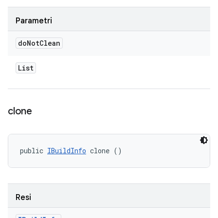
Parametri
do
Not
Clean
List
clone
public 
IBuildInfo
 clone ()
Resi