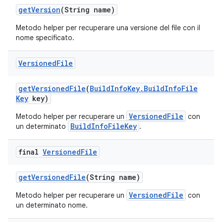
get
Version
(String name)
Metodo helper per recuperare una versione del file con il
nome specificato.
Versioned
File
get
Versioned
File
(
Build
Info
Key
.
Build
Info
File
Key
key)
VersionedFile
Metodo helper per recuperare un
con
BuildInfoFileKey
un determinato
.
final
Versioned
File
get
Versioned
File
(String name)
VersionedFile
Metodo helper per recuperare un
con
un determinato nome.