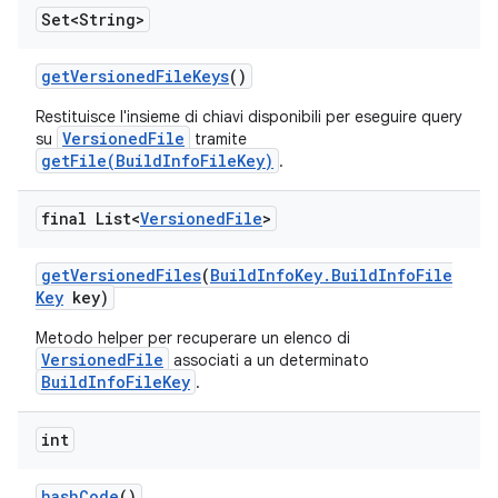
Set<String>
get
Versioned
File
Keys
()
Restituisce l'insieme di chiavi disponibili per eseguire query
VersionedFile
su
tramite
getFile(BuildInfoFileKey)
.
final List<
Versioned
File
>
get
Versioned
Files
(
Build
Info
Key
.
Build
Info
File
Key
key)
Metodo helper per recuperare un elenco di
VersionedFile
associati a un determinato
BuildInfoFileKey
.
int
hash
Code
()