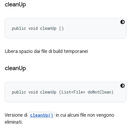
clean
Up
public void cleanUp ()
Libera spazio dai file di build temporanei
clean
Up
public void cleanUp (List<File> doNotClean)
Versione di
cleanUp()
in cui alcuni file non vengono
eliminati.