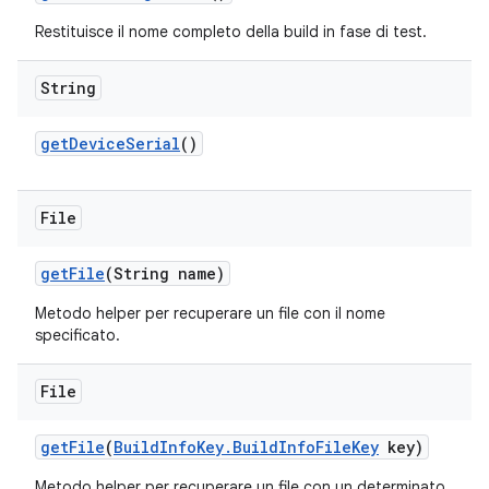
Restituisce il nome completo della build in fase di test.
String
get
Device
Serial
()
File
get
File
(String name)
Metodo helper per recuperare un file con il nome
specificato.
File
get
File
(
Build
Info
Key
.
Build
Info
File
Key
key)
Metodo helper per recuperare un file con un determinato