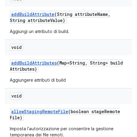
add
Build
Attribute
(String attribute
Name
,
String attribute
Value)
Aggiungi un attributo di build.
void
add
Build
Attributes
(Map<String
,
String> build
Attributes)
Aggiungere attributi di build
void
allow
Staging
Remote
File
(boolean stage
Remote
File)
Imposta l'autorizzazione per consentire la gestione
temporanea dei file remoti.