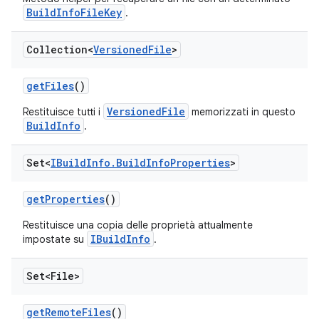
BuildInfoFileKey
.
Collection<
Versioned
File
>
get
Files
()
VersionedFile
Restituisce tutti i
memorizzati in questo
BuildInfo
.
Set<
IBuild
Info
.
Build
Info
Properties
>
get
Properties
()
Restituisce una copia delle proprietà attualmente
IBuildInfo
impostate su
.
Set<File>
get
Remote
Files
()