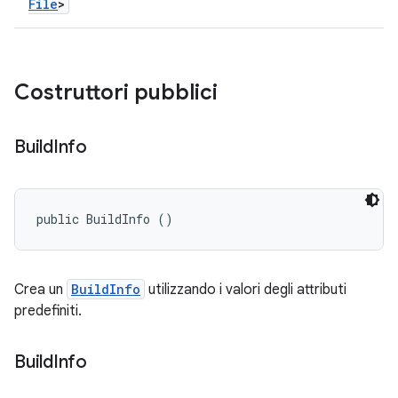
File
>
Costruttori pubblici
Build
Info
public BuildInfo ()
Crea un
BuildInfo
utilizzando i valori degli attributi
predefiniti.
Build
Info