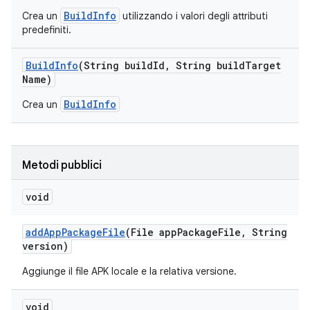
BuildInfo
Crea un
utilizzando i valori degli attributi
predefiniti.
Build
Info
(String build
Id
,
String build
Target
Name)
BuildInfo
Crea un
Metodi pubblici
void
add
App
Package
File
(File app
Package
File
,
String
version)
Aggiunge il file APK locale e la relativa versione.
void