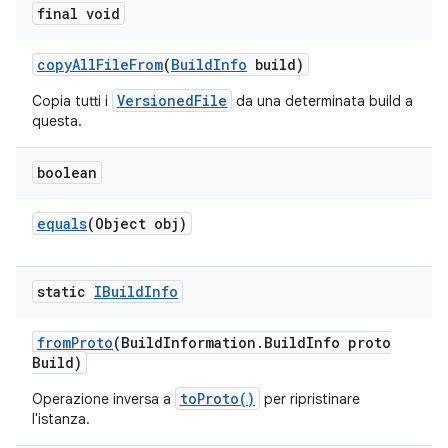
final void
copy
All
File
From
(
Build
Info
build)
VersionedFile
Copia tutti i
da una determinata build a
questa.
boolean
equals
(Object obj)
static
IBuild
Info
from
Proto
(Build
Information
.
Build
Info proto
Build)
toProto()
Operazione inversa a
per ripristinare
l'istanza.