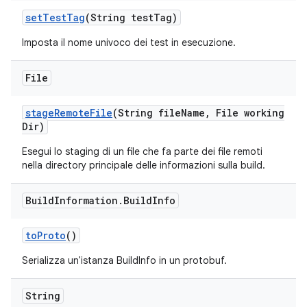
set
Test
Tag
(String test
Tag)
Imposta il nome univoco dei test in esecuzione.
File
stage
Remote
File
(String file
Name
,
File working
Dir)
Esegui lo staging di un file che fa parte dei file remoti
nella directory principale delle informazioni sulla build.
Build
Information
.
Build
Info
to
Proto
()
Serializza un'istanza BuildInfo in un protobuf.
String