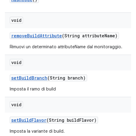
void
remove
Build
Attribute
(String attribute
Name)
Rimuovi un determinato attributeName dal monitoraggio.
void
set
Build
Branch
(String branch)
Imposta il ramo di build
void
set
Build
Flavor
(String build
Flavor)
Imposta la variante di build.