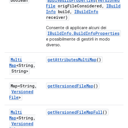
boolean
apply
Build
Properties
(
Versioned
File
orig
File
Considered
,
IBuild
Info
build
,
IBuild
Info
receiver)
Consente di applicare alcuni dei
IBuildInfo.BuildInfoProperties
e possibilmente di gestirli in modo
diverso.
Multi
get
Attributes
Multi
Map
()
Map
<String
,
String>
Map<String
,
get
Versioned
File
Map
()
Versioned
File
>
Multi
get
Versioned
File
Map
Full
()
Map
<String
,
Versioned