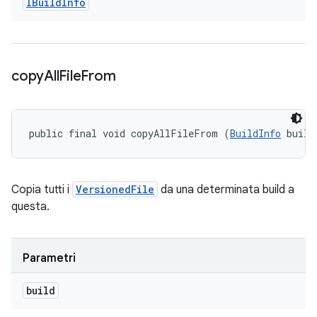
IBuild
Info
copy
All
File
From
public final void copyAllFileFrom (
BuildInfo
 build
Copia tutti i
VersionedFile
da una determinata build a
questa.
Parametri
build