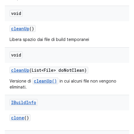
void
clean
Up
()
Libera spazio dai file di build temporanei
void
clean
Up
(List<File> do
Not
Clean)
cleanUp()
Versione di
in cui alcuni file non vengono
eliminati.
IBuild
Info
clone
()