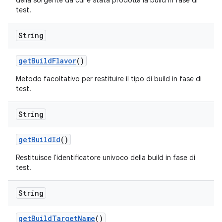
della sorgente da cui è stata prodotta la build in fase di
test.
String
get
Build
Flavor
()
Metodo facoltativo per restituire il tipo di build in fase di
test.
String
get
Build
Id
()
Restituisce l'identificatore univoco della build in fase di
test.
String
get
Build
Target
Name
()