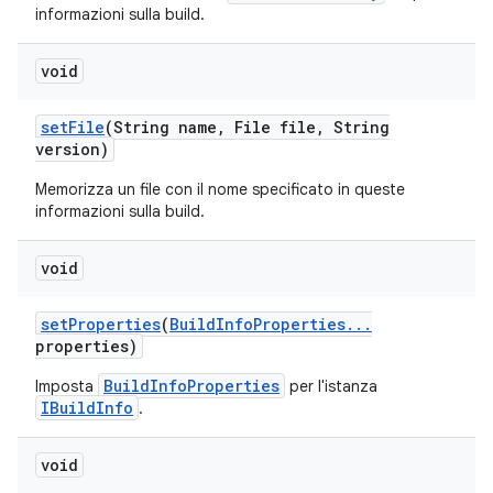
informazioni sulla build.
void
set
File
(String name
,
File file
,
String
version)
Memorizza un file con il nome specificato in queste
informazioni sulla build.
void
set
Properties
(
Build
Info
Properties
.
.
.
properties)
BuildInfoProperties
Imposta
per l'istanza
IBuildInfo
.
void