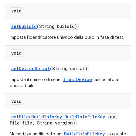
void
set
Build
Id
(String build
Id)
Imposta l'identificatore univoco della build in fase di test.
void
set
Device
Serial
(String serial)
ITestDevice
Imposta il numero di serie
associato a
questa build.
void
set
File
(
Build
Info
Key
.
Build
Info
File
Key
key
,
File file
,
String version)
BuildInfoFileKey
Memorizza un file dato un
in queste