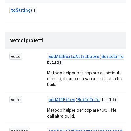
to
String
()
Metodi protetti
void
add
All
Build
Attributes
(
Build
Info
build)
Metodo helper per copiare gli attributi
di build, il ramo e la variante da un'altra
build.
void
add
All
Files
(
Build
Info
build)
Metodo helper per copiare tutti i file
dall'altra build.