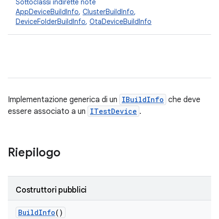
Sottoclassi indirette note
AppDeviceBuildInfo
,
ClusterBuildInfo
,
DeviceFolderBuildInfo
,
OtaDeviceBuildInfo
Implementazione generica di un
IBuildInfo
che deve
essere associato a un
ITestDevice
.
Riepilogo
Costruttori pubblici
Build
Info
()