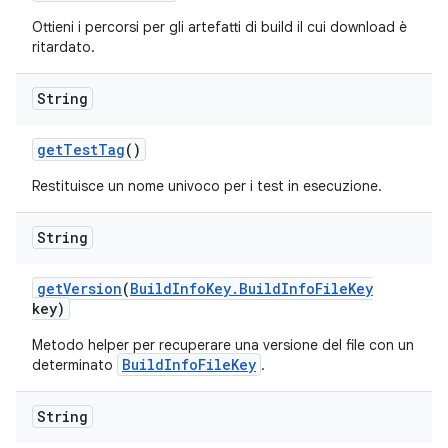
Ottieni i percorsi per gli artefatti di build il cui download è
ritardato.
String
get
Test
Tag
()
Restituisce un nome univoco per i test in esecuzione.
String
get
Version
(
Build
Info
Key
.
Build
Info
File
Key
key)
Metodo helper per recuperare una versione del file con un
BuildInfoFileKey
determinato
.
String