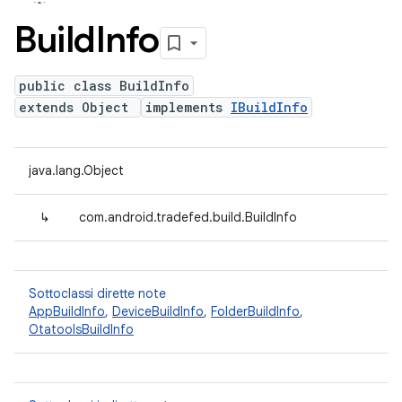
Build
Info
public class BuildInfo
extends Object
implements
IBuildInfo
java.lang.Object
↳
com.android.tradefed.build.BuildInfo
Sottoclassi dirette note
AppBuildInfo
,
DeviceBuildInfo
,
FolderBuildInfo
,
OtatoolsBuildInfo