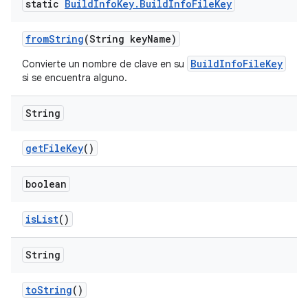
static
Build
Info
Key
.
Build
Info
File
Key
from
String
(String key
Name)
BuildInfoFileKey
Convierte un nombre de clave en su
si se encuentra alguno.
String
get
File
Key
()
boolean
is
List
()
String
to
String
()