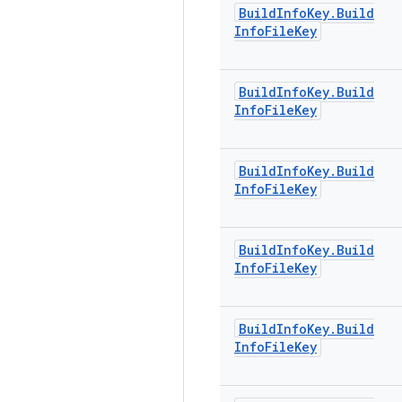
Build
Info
Key
.
Build
Info
File
Key
Build
Info
Key
.
Build
Info
File
Key
Build
Info
Key
.
Build
Info
File
Key
Build
Info
Key
.
Build
Info
File
Key
Build
Info
Key
.
Build
Info
File
Key