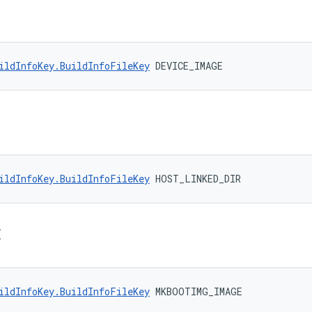
ildInfoKey.BuildInfoFileKey
 DEVICE_IMAGE
ildInfoKey.BuildInfoFileKey
 HOST_LINKED_DIR
E
ildInfoKey.BuildInfoFileKey
 MKBOOTIMG_IMAGE