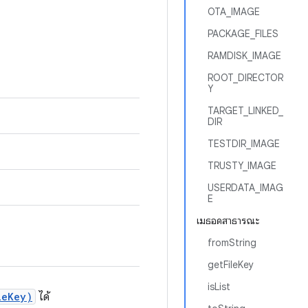
OTA_IMAGE
PACKAGE_FILES
RAMDISK_IMAGE
ROOT_DIRECTOR
Y
TARGET_LINKED_
DIR
TESTDIR_IMAGE
TRUSTY_IMAGE
USERDATA_IMAG
E
เมธอดสาธารณะ
fromString
getFileKey
isList
leKey)
ได้