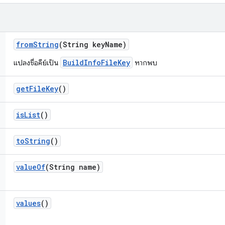
from
String
(String key
Name)
BuildInfoFileKey
แปลงชื่อคีย์เป็น
หากพบ
get
File
Key
()
is
List
()
to
String
()
value
Of
(String name)
values
()