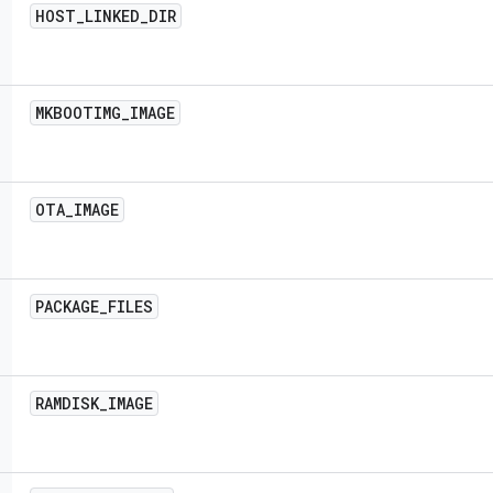
HOST
_
LINKED
_
DIR
MKBOOTIMG
_
IMAGE
OTA
_
IMAGE
PACKAGE
_
FILES
RAMDISK
_
IMAGE