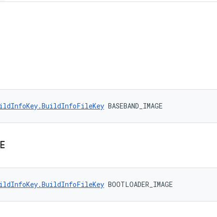
ildInfoKey.BuildInfoFileKey
 BASEBAND_IMAGE
E
ildInfoKey.BuildInfoFileKey
 BOOTLOADER_IMAGE