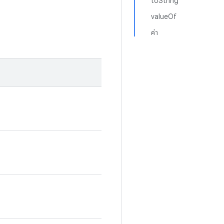
toString
valueOf
ค่า