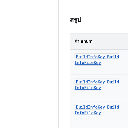
สรุป
ค่า enum
Build
Info
Key
.
Build
Info
File
Key
Build
Info
Key
.
Build
Info
File
Key
Build
Info
Key
.
Build
Info
File
Key