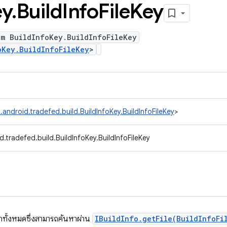
ey
.
Build
Info
File
Key
um BuildInfoKey.BuildInfoFileKey
oKey.BuildInfoFileKey
>
android.tradefed.build.BuildInfoKey.BuildInfoFileKey
>
.tradefed.build.BuildInfoKey.BuildInfoFileKey
ักทั้งหมดซึ่งสามารถค้นหาผ่าน
IBuildInfo.getFile(BuildInfoFi