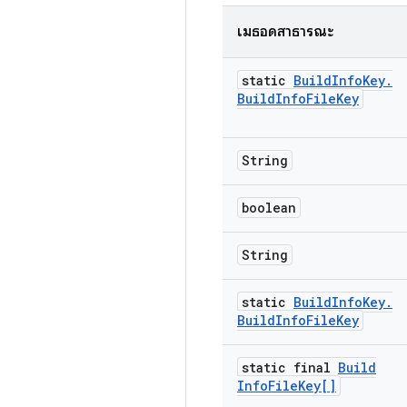
เมธอดสาธารณะ
static
Build
Info
Key
.
Build
Info
File
Key
String
boolean
String
static
Build
Info
Key
.
Build
Info
File
Key
static final
Build
Info
File
Key[]