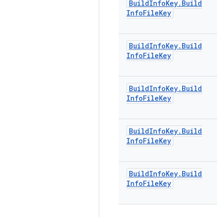
Build
Info
Key
.
Build
Info
File
Key
Build
Info
Key
.
Build
Info
File
Key
Build
Info
Key
.
Build
Info
File
Key
Build
Info
Key
.
Build
Info
File
Key
Build
Info
Key
.
Build
Info
File
Key