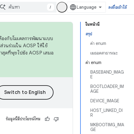
/
ลงชื่อเข้าใช้
ในหน้านี้
สรุป
ดคล้องกับโมเดลการพัฒนาแบบ
ค่า enum
ส่วนร่วมใน AOSP ให้ใช้
่าสุดที่พุชไปยัง AOSP เสมอ
เมธอดสาธารณะ
ค่า enum
BASEBAND_IMAG
E
BOOTLOADER_IM
AGE
DEVICE_IMAGE
HOST_LINKED_DI
R
ข้อมูลนี้มีประโยชน์ไหม
MKBOOTIMG_IMA
GE