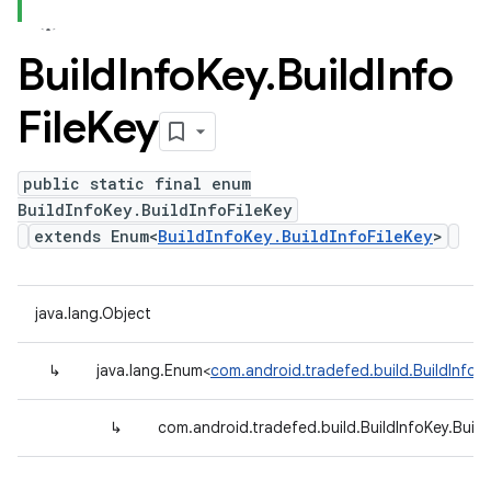
Build
Info
Key
.
Build
Info
File
Key
public static final enum
BuildInfoKey.BuildInfoFileKey
extends Enum<
BuildInfoKey.BuildInfoFileKey
>
java.lang.Object
↳
java.lang.Enum<
com.android.tradefed.build.BuildInfoKe
↳
com.android.tradefed.build.BuildInfoKey.Build