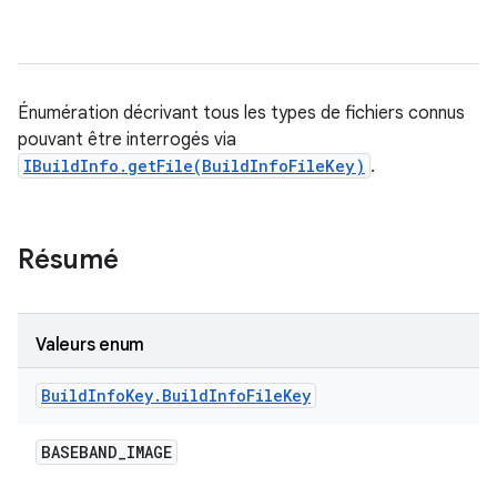
Énumération décrivant tous les types de fichiers connus
pouvant être interrogés via
IBuildInfo.getFile(BuildInfoFileKey)
.
Résumé
Valeurs enum
Build
Info
Key
.
Build
Info
File
Key
BASEBAND
_
IMAGE