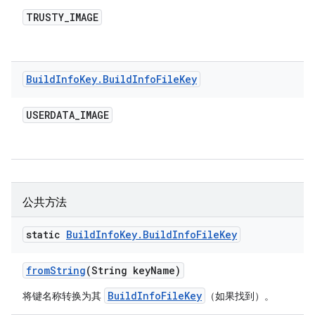
TRUSTY
_
IMAGE
Build
Info
Key
.
Build
Info
File
Key
USERDATA
_
IMAGE
公共方法
static
Build
Info
Key
.
Build
Info
File
Key
from
String
(String key
Name)
BuildInfoFileKey
将键名称转换为其
（如果找到）。