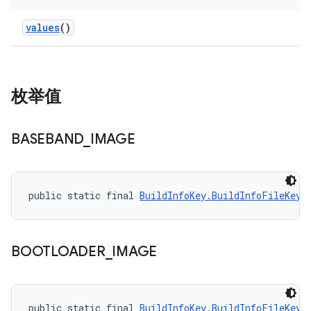
values
()
枚举值
BASEBAND
_
IMAGE
public static final 
BuildInfoKey.BuildInfoFileKey
 
BOOTLOADER
_
IMAGE
public static final 
BuildInfoKey.BuildInfoFileKey
 