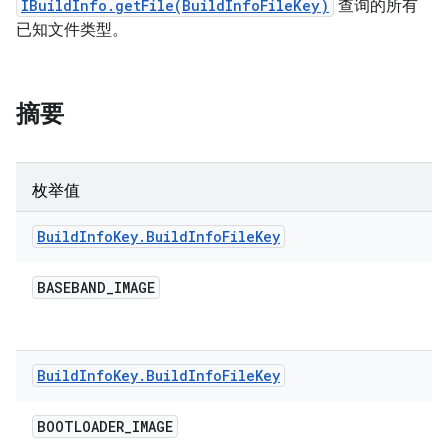
IBuildInfo.getFile(BuildInfoFileKey)
查询的所有
已知文件类型。
摘要
枚举值
Build
Info
Key
.
Build
Info
File
Key
BASEBAND
_
IMAGE
Build
Info
Key
.
Build
Info
File
Key
BOOTLOADER
_
IMAGE