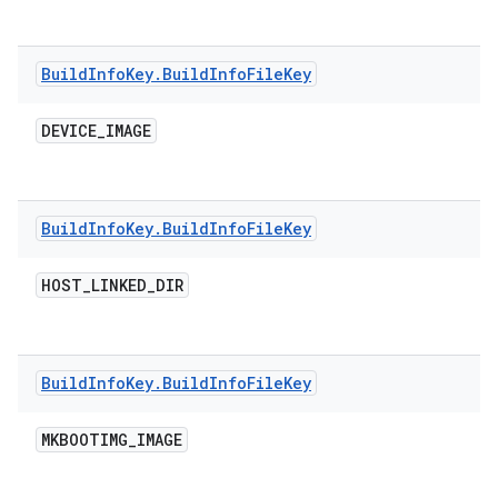
Build
Info
Key
.
Build
Info
File
Key
DEVICE
_
IMAGE
Build
Info
Key
.
Build
Info
File
Key
HOST
_
LINKED
_
DIR
Build
Info
Key
.
Build
Info
File
Key
MKBOOTIMG
_
IMAGE