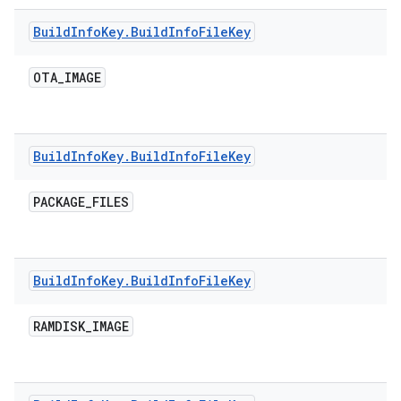
Build
Info
Key
.
Build
Info
File
Key
OTA
_
IMAGE
Build
Info
Key
.
Build
Info
File
Key
PACKAGE
_
FILES
Build
Info
Key
.
Build
Info
File
Key
RAMDISK
_
IMAGE