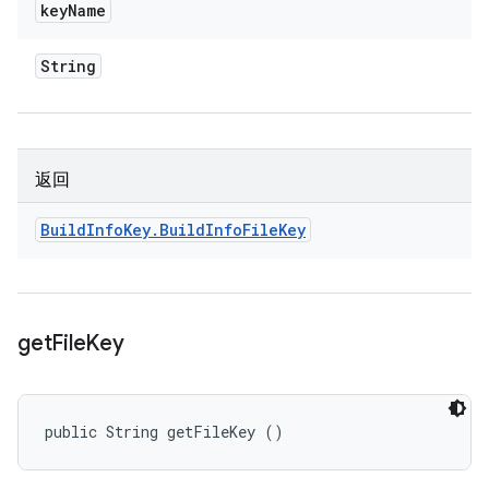
key
Name
String
返回
Build
Info
Key
.
Build
Info
File
Key
get
File
Key
public String getFileKey ()