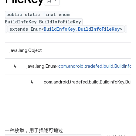
public static final enum
BuildInfoKey.BuildInfoFileKey
extends Enum<
BuildInfoKey.BuildInfoFileKey
>
java.lang.Object
↳
java.lang.Enum<
com.android.tradefed.build.BuildInfoKe
↳
com.android.tradefed.build.BuildInfoKey.Build
一种枚举，用于描述可通过