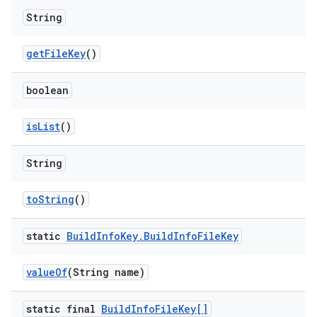
String
get
File
Key
()
boolean
is
List
()
String
to
String
()
static
Build
Info
Key
.
Build
Info
File
Key
value
Of
(String name)
static final
Build
Info
File
Key[]