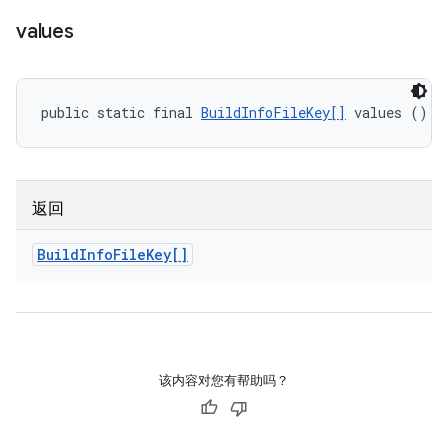
values
public static final 
BuildInfoFileKey[]
 values ()
返回
Build
Info
File
Key[]
该内容对您有帮助吗？