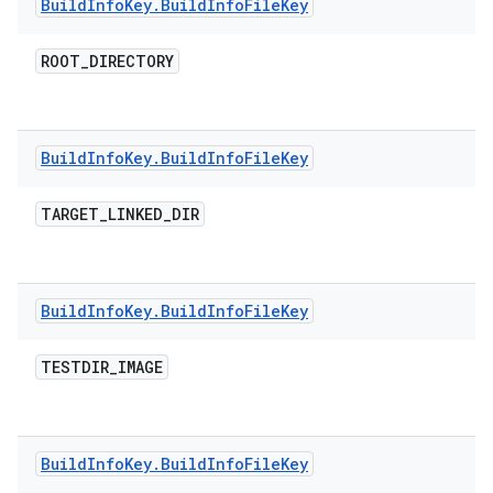
Build
Info
Key
.
Build
Info
File
Key
ROOT
_
DIRECTORY
Build
Info
Key
.
Build
Info
File
Key
TARGET
_
LINKED
_
DIR
Build
Info
Key
.
Build
Info
File
Key
TESTDIR
_
IMAGE
Build
Info
Key
.
Build
Info
File
Key