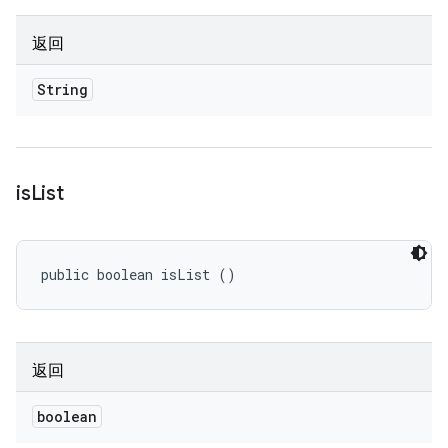
返回
String
is
List
public boolean isList ()
返回
boolean