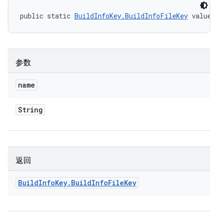
public static 
BuildInfoKey.BuildInfoFileKey
 valueO
参数
name
String
返回
Build
Info
Key
.
Build
Info
File
Key