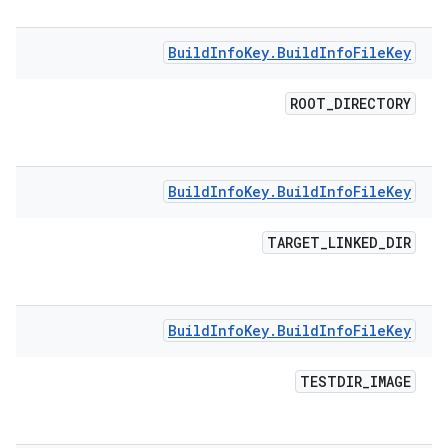
Build
Info
Key
.
Build
Info
File
Key
ROOT
_
DIRECTORY
Build
Info
Key
.
Build
Info
File
Key
TARGET
_
LINKED
_
DIR
Build
Info
Key
.
Build
Info
File
Key
TESTDIR
_
IMAGE