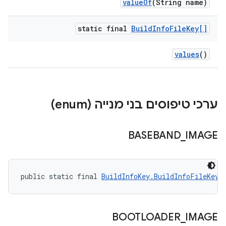
value
Of
(String name)
static final
Build
Info
File
Key[]
values
()
ערכי טיפוסים בני מנייה (enum)
BASEBAND
_
IMAGE
public static final 
BuildInfoKey.BuildInfoFileKey
 
BOOTLOADER
_
IMAGE