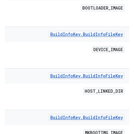
BOOTLOADER
_
IMAGE
Build
Info
Key
.
Build
Info
File
Key
DEVICE
_
IMAGE
Build
Info
Key
.
Build
Info
File
Key
HOST
_
LINKED
_
DIR
Build
Info
Key
.
Build
Info
File
Key
MKBOOTIMG
_
IMAGE