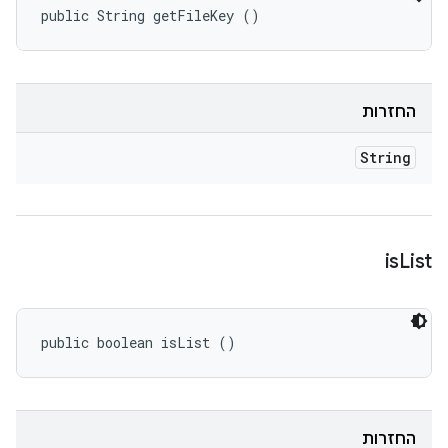
public String getFileKey ()
החזרות
String
is
List
public boolean isList ()
החזרות