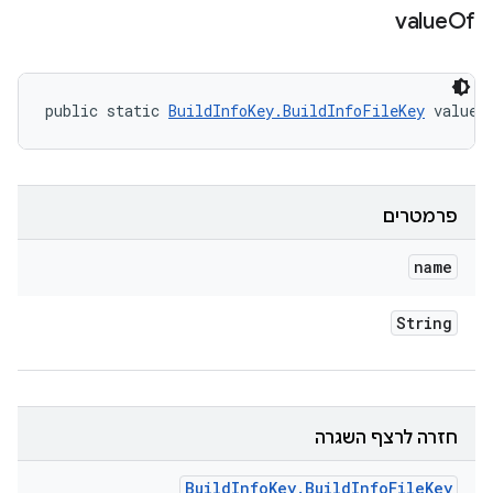
value
Of
public static 
BuildInfoKey.BuildInfoFileKey
 valueO
פרמטרים
name
String
חזרה לרצף השגרה
Build
Info
Key
.
Build
Info
File
Key