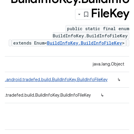
File
Key
public static final enum
BuildInfoKey.BuildInfoFileKey
extends Enum<
BuildInfoKey.BuildInfoFileKey
>
java.lang.Object
om.android.tradefed.build.BuildInfoKey.BuildInfoFileKey
↳
d.tradefed.build.BuildInfoKey.BuildInfoFileKey
↳