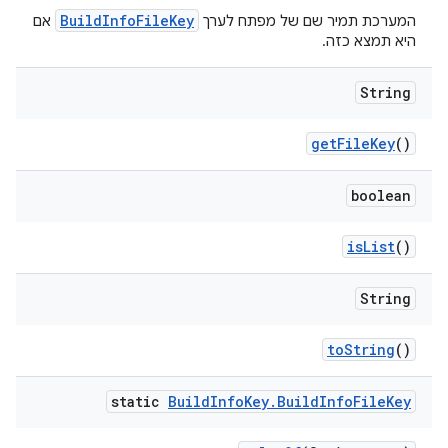
BuildInfoFileKey
המערכת תמיר שם של מפתח לערך
אם
היא תמצא כזה.
String
get
File
Key
()
boolean
is
List
()
String
to
String
()
static
Build
Info
Key
.
Build
Info
File
Key