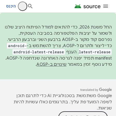
היכנס
החל משנת 2026, כדי להתאים למודל הפיתוח היציב שלנו
ולשמור על יציבות הפלטפורמה בסביבה העסקית,
נפרסם קוד מקור ב-AOSP ברבעון השני וברבעון הרביעי.
כדי ליצור ולתרום ל-AOSP, צריך להשתמש ב-
android-
latest-release
. הענף
android-latest-release
manifest תמיד יפנה לגרסה האחרונה שנדחפה ל-AOSP.
מידע נוסף זמין במאמר
שינויים ב-AOSP
.
‫Google משתמשת בטכנולוגיית AI כדי לתרגם תוכן
לשפה המועדפת עליך. בתרגומים כאלו עשויות להיות
שגיאות.