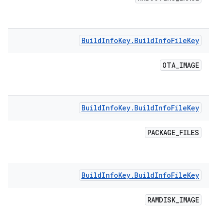
Build
Info
Key
.
Build
Info
File
Key
OTA
_
IMAGE
Build
Info
Key
.
Build
Info
File
Key
PACKAGE
_
FILES
Build
Info
Key
.
Build
Info
File
Key
RAMDISK
_
IMAGE