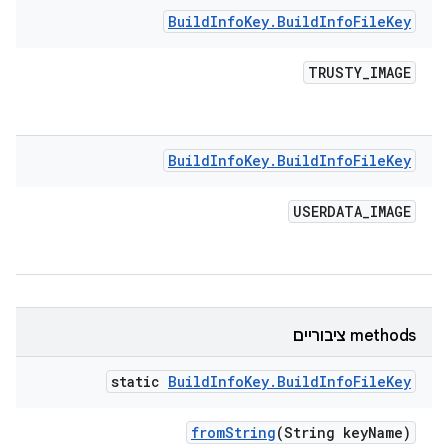
Build
Info
Key
.
Build
Info
File
Key
TRUSTY
_
IMAGE
Build
Info
Key
.
Build
Info
File
Key
USERDATA
_
IMAGE
‫methods ציבוריים
static
Build
Info
Key
.
Build
Info
File
Key
from
String
(String key
Name)