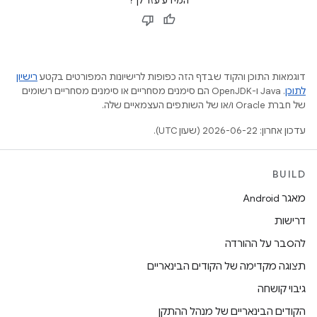
המידע עזר לך?
דוגמאות התוכן והקוד שבדף הזה כפופות לרישיונות המפורטים בקטע
רישיון
לתוכן
.‏ Java ו-OpenJDK הם סימנים מסחריים או סימנים מסחריים רשומים
של חברת Oracle ו/או של השותפים העצמאיים שלה.
עדכון אחרון: 2026-06-22 (שעון UTC).
BUILD
מאגר Android
דרישות
להסבר על ההורדה
תצוגה מקדימה של הקודים הבינאריים
גיבוי קושחה
הקודים הבינאריים של מנהל ההתקן