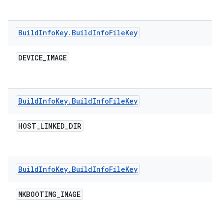
Build
Info
Key
.
Build
Info
File
Key
DEVICE
_
IMAGE
Build
Info
Key
.
Build
Info
File
Key
HOST
_
LINKED
_
DIR
Build
Info
Key
.
Build
Info
File
Key
MKBOOTIMG
_
IMAGE