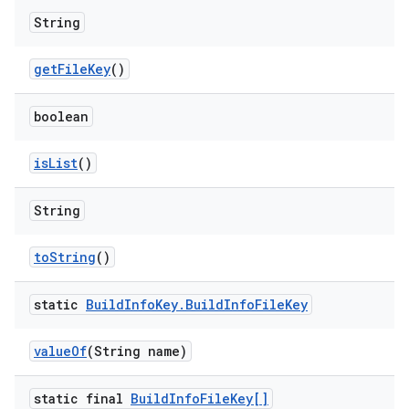
String
get
File
Key
()
boolean
is
List
()
String
to
String
()
static
Build
Info
Key
.
Build
Info
File
Key
value
Of
(String name)
static final
Build
Info
File
Key[]