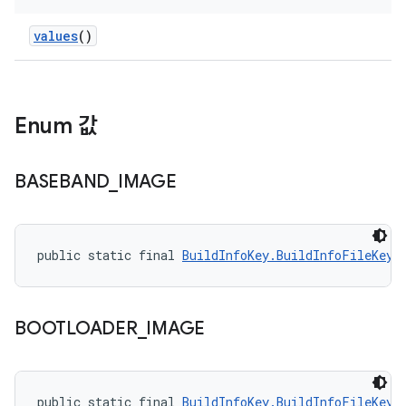
values
()
Enum 값
BASEBAND
_
IMAGE
public static final 
BuildInfoKey.BuildInfoFileKey
 
BOOTLOADER
_
IMAGE
public static final 
BuildInfoKey.BuildInfoFileKey
 