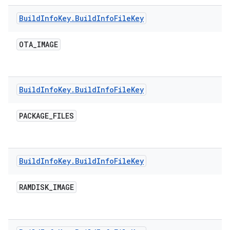
Build
Info
Key
.
Build
Info
File
Key
OTA
_
IMAGE
Build
Info
Key
.
Build
Info
File
Key
PACKAGE
_
FILES
Build
Info
Key
.
Build
Info
File
Key
RAMDISK
_
IMAGE