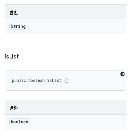
반환
String
is
List
public boolean isList ()
반환
boolean