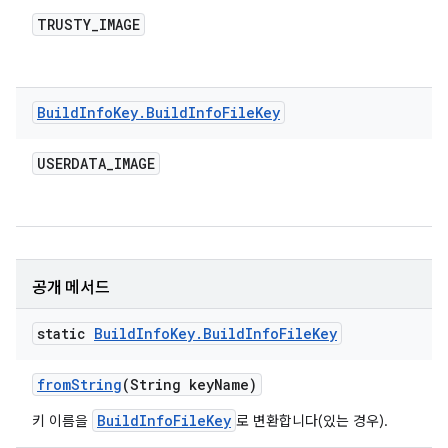
TRUSTY
_
IMAGE
Build
Info
Key
.
Build
Info
File
Key
USERDATA
_
IMAGE
공개 메서드
static
Build
Info
Key
.
Build
Info
File
Key
from
String
(String key
Name)
BuildInfoFileKey
키 이름을
로 변환합니다(있는 경우).