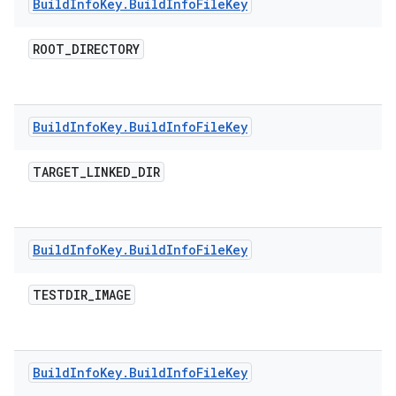
Build
Info
Key
.
Build
Info
File
Key
ROOT
_
DIRECTORY
Build
Info
Key
.
Build
Info
File
Key
TARGET
_
LINKED
_
DIR
Build
Info
Key
.
Build
Info
File
Key
TESTDIR
_
IMAGE
Build
Info
Key
.
Build
Info
File
Key