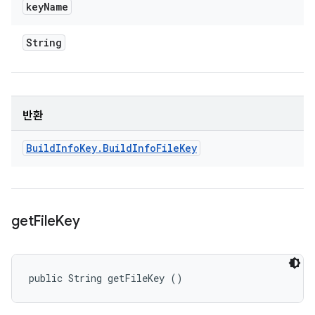
key
Name
String
반환
Build
Info
Key
.
Build
Info
File
Key
get
File
Key
public String getFileKey ()