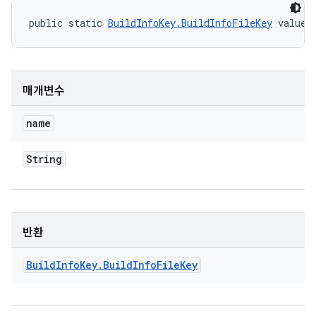
public static 
BuildInfoKey.BuildInfoFileKey
 valueO
매개변수
name
String
반환
Build
Info
Key
.
Build
Info
File
Key