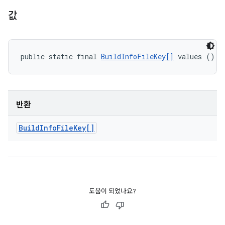
값
public static final 
BuildInfoFileKey[]
 values ()
반환
Build
Info
File
Key[]
도움이 되었나요?