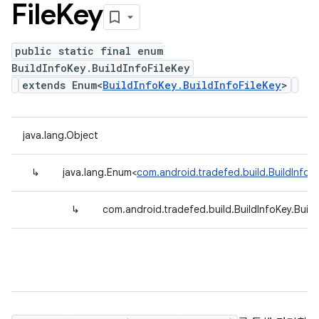
File
Key
public static final enum
BuildInfoKey.BuildInfoFileKey
extends Enum<
BuildInfoKey.BuildInfoFileKey
>
java.lang.Object
↳
java.lang.Enum<
com.android.tradefed.build.BuildInfoKe
↳
com.android.tradefed.build.BuildInfoKey.Build