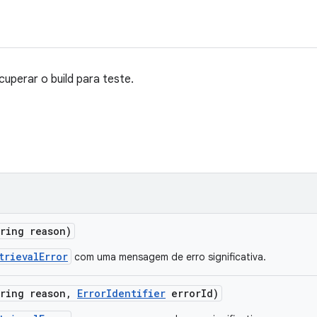
cuperar o build para teste.
tring reason)
trievalError
com uma mensagem de erro significativa.
tring reason
,
Error
Identifier
error
Id)