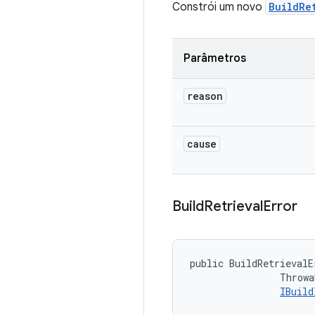
Constrói um novo
BuildRe
Parâmetros
reason
cause
Build
Retrieval
Error
public BuildRetrievalE
                Throwa
IBuild