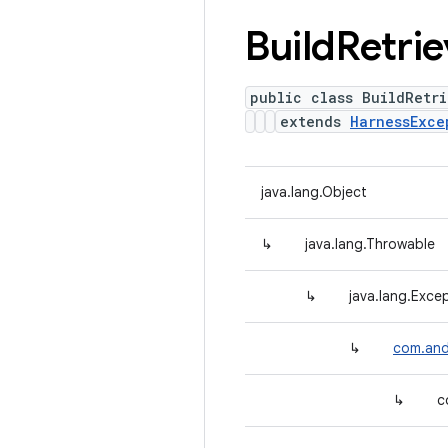
Build
Retrie
public class BuildRetri
extends
HarnessExce
java.lang.Object
↳
java.lang.Throwable
↳
java.lang.Exce
↳
com.and
↳
c