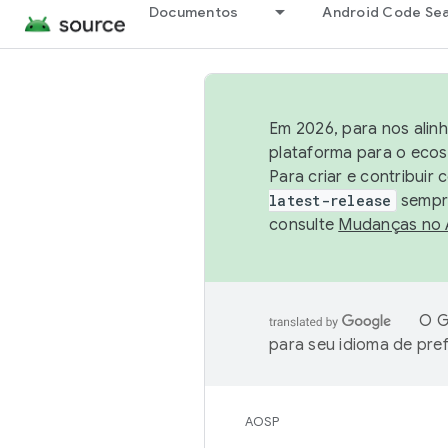
Documentos
Android Code Se
Em 2026, para nos alin
plataforma para o ecos
Para criar e contribuir
latest-release
sempre
consulte
Mudanças no
O G
para seu idioma de pre
AOSP