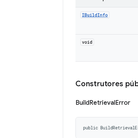
IBuild
Info
void
Construtores púb
Build
Retrieval
Error
public BuildRetrievalE