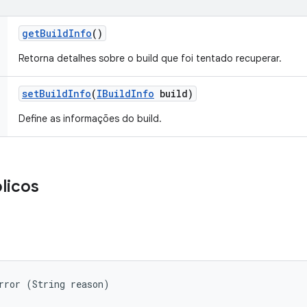
get
Build
Info
()
Retorna detalhes sobre o build que foi tentado recuperar.
set
Build
Info
(
IBuild
Info
build)
Define as informações do build.
licos
rror (String reason)