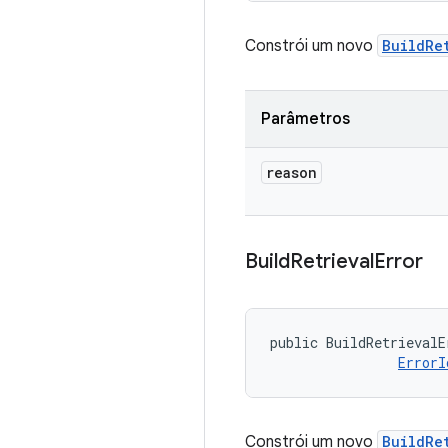
Constrói um novo
BuildRe
Parâmetros
reason
Build
Retrieval
Error
public BuildRetrievalE
ErrorI
Constrói um novo
BuildRe