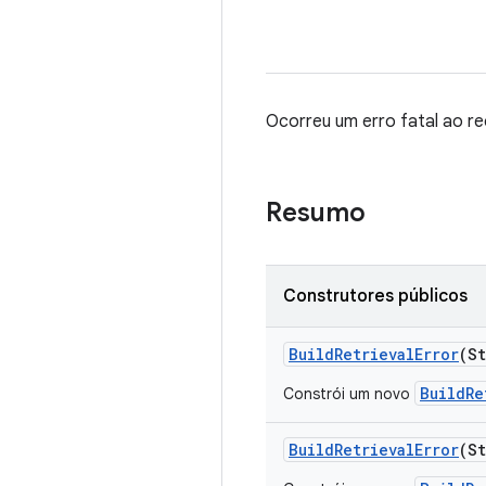
Ocorreu um erro fatal ao re
Resumo
Construtores públicos
Build
Retrieval
Error
(S
BuildRe
Constrói um novo
Build
Retrieval
Error
(S