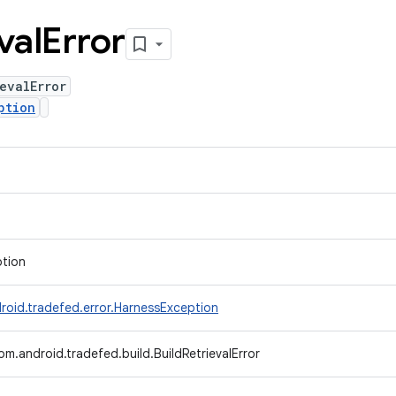
val
Error
evalError
ption
ption
roid.tradefed.error.HarnessException
om.android.tradefed.build.BuildRetrievalError