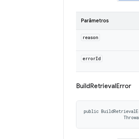
Parâmetros
reason
error
Id
Build
Retrieval
Error
public BuildRetrievalE
                Throwa