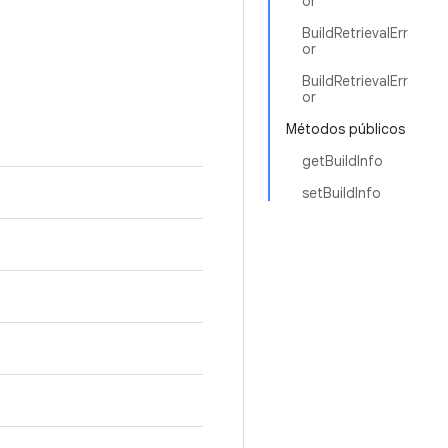
or
BuildRetrievalErr
or
BuildRetrievalErr
or
Métodos públicos
getBuildInfo
setBuildInfo