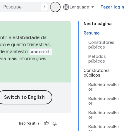
/
Fazer login
Nesta página
Resumo
tir a estabilidade da
Construtores
o e quarto trimestres.
públicos
 de manifesto
android-
Métodos
ara mais informações,
públicos
Construtores
públicos
BuildRetrievalErr
or
BuildRetrievalErr
or
BuildRetrievalErr
or
Isso foi útil?
BuildRetrievalErr