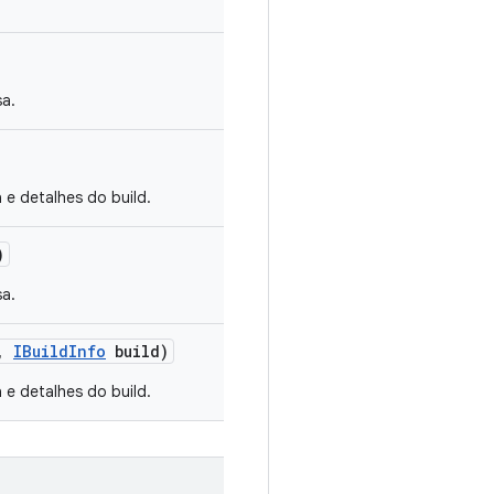
a.
e detalhes do build.
)
a.
,
IBuild
Info
build)
e detalhes do build.