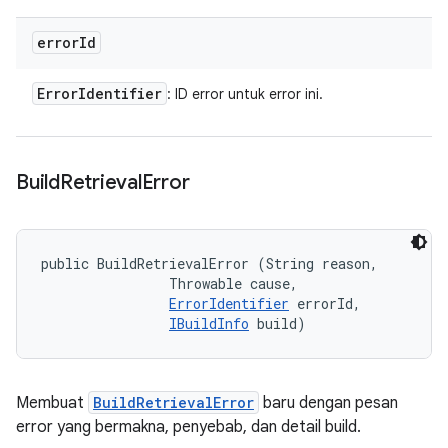
error
Id
Error
Identifier
: ID error untuk error ini.
Build
Retrieval
Error
public BuildRetrievalError (String reason, 

                Throwable cause, 

ErrorIdentifier
 errorId, 

IBuildInfo
 build)
Membuat
BuildRetrievalError
baru dengan pesan
error yang bermakna, penyebab, dan detail build.