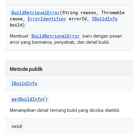
Build
Retrieval
Error
(String reason
,
Throwable
cause
,
Error
Identifier
error
Id
,
IBuild
Info
build)
BuildRetrievalError
Membuat
baru dengan pesan
error yang bermakna, penyebab, dan detail build.
Metode publik
IBuild
Info
get
Build
Info
()
Menampilkan detail tentang build yang dicoba diambil.
void