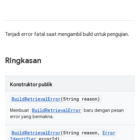
Terjadi error fatal saat mengambil build untuk pengujian.
Ringkasan
Konstruktor publik
Build
Retrieval
Error
(String reason)
BuildRetrievalError
Membuat
baru dengan pesan
error yang bermakna.
Build
Retrieval
Error
(String reason
,
Error
Identifier
error
Id)