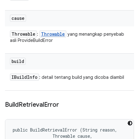
cause
Throwable
Throwable
:
yang menangkap penyebab
asli ProvideBuildError
build
IBuild
Info
: detail tentang build yang dicoba diambil
Build
Retrieval
Error
public BuildRetrievalError (String reason, 

                Throwable cause, 
