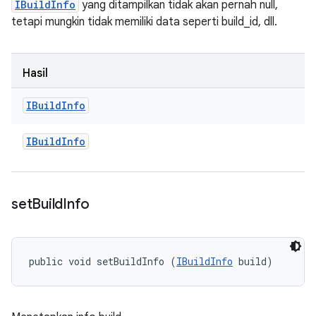
IBuildInfo
yang ditampilkan tidak akan pernah null,
tetapi mungkin tidak memiliki data seperti build_id, dll.
Hasil
IBuild
Info
IBuild
Info
set
Build
Info
public void setBuildInfo (
IBuildInfo
 build)