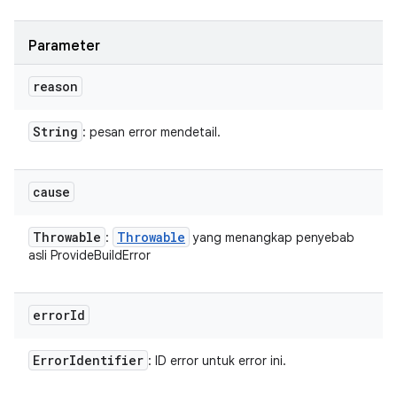
Parameter
reason
String
: pesan error mendetail.
cause
Throwable
Throwable
:
yang menangkap penyebab
asli ProvideBuildError
error
Id
Error
Identifier
: ID error untuk error ini.