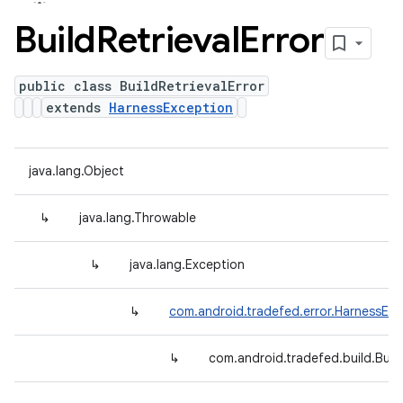
Build
Retrieval
Error
public class BuildRetrievalError
extends
HarnessException
java.lang.Object
↳
java.lang.Throwable
↳
java.lang.Exception
↳
com.android.tradefed.error.HarnessExc
↳
com.android.tradefed.build.Build