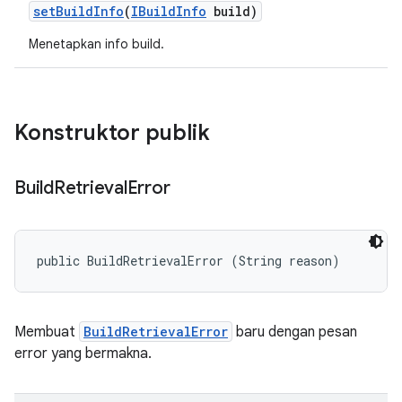
set
Build
Info
(
IBuild
Info
build)
Menetapkan info build.
Konstruktor publik
Build
Retrieval
Error
public BuildRetrievalError (String reason)
Membuat
BuildRetrievalError
baru dengan pesan
error yang bermakna.