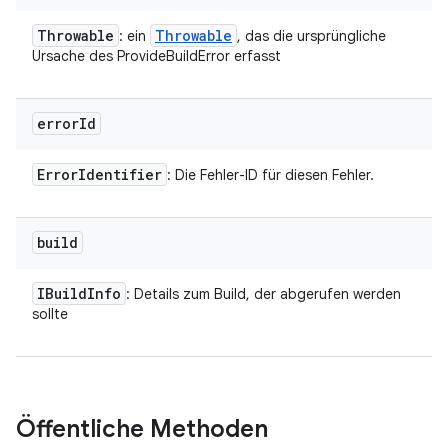
Throwable
Throwable
: ein
, das die ursprüngliche
Ursache des ProvideBuildError erfasst
error
Id
Error
Identifier
: Die Fehler-ID für diesen Fehler.
build
IBuild
Info
: Details zum Build, der abgerufen werden
sollte
Öffentliche Methoden