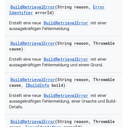
Build
Retrieval
Error
(String reason
,
Error
Identifier
error
Id)
BuildRetrievalError
Erstellt eine neue
mit einer
aussagekräftigen Fehlermeldung.
Build
Retrieval
Error
(String reason
,
Throwable
cause)
BuildRetrievalError
Erstellt eine neue
mit einer
aussagekräftigen Fehlermeldung und einem Grund.
Build
Retrieval
Error
(String reason
,
Throwable
cause
,
IBuild
Info
build)
BuildRetrievalError
Erstellt eine neue
mit einer
aussagekräftigen Fehlermeldung, einer Ursache und Build-
Details.
Build
Retrieval
Error
(String reason
,
Throwable