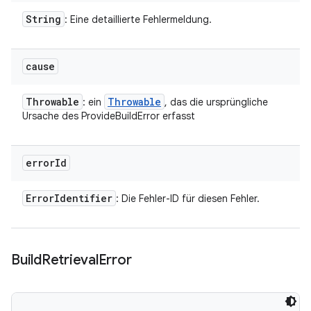
String
: Eine detaillierte Fehlermeldung.
cause
Throwable
Throwable
: ein
, das die ursprüngliche
Ursache des ProvideBuildError erfasst
error
Id
Error
Identifier
: Die Fehler-ID für diesen Fehler.
Build
Retrieval
Error