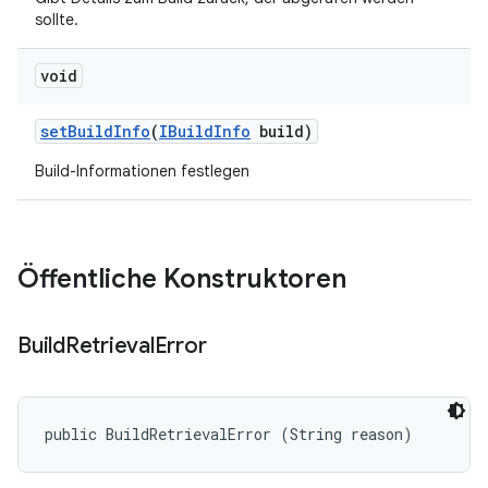
sollte.
void
set
Build
Info
(
IBuild
Info
build)
Build-Informationen festlegen
Öffentliche Konstruktoren
Build
Retrieval
Error
public BuildRetrievalError (String reason)