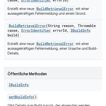
cause
,
Error
Identifier
error
Id)
BuildRetrievalError
Erstellt eine neue
mit einer
aussagekräftigen Fehlermeldung und einem Grund.
Build
Retrieval
Error
(String reason
,
Throwable
cause
,
Error
Identifier
error
Id
,
IBuild
Info
build)
BuildRetrievalError
Erstellt eine neue
mit einer
aussagekräftigen Fehlermeldung, einer Ursache und Build-
Details.
Öffentliche Methoden
IBuild
Info
get
Build
Info
()
Gibt Details zum Build zurück, der abgerufen werden