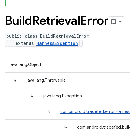
Build
Retrieval
Error
public class BuildRetrievalError
extends
HarnessException
java.lang.Object
↳
java.lang.Throwable
↳
java.lang.Exception
↳
com.android.tradefed.error.HarnessE
↳
com.android.tradefed.build.B