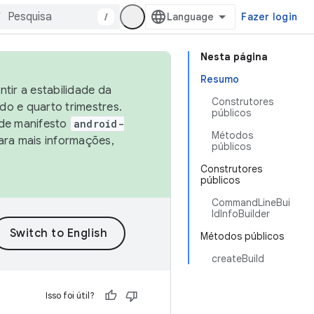
/
Fazer login
Nesta página
Resumo
tir a estabilidade da
Construtores
o e quarto trimestres.
públicos
 de manifesto
android-
Métodos
ara mais informações,
públicos
Construtores
públicos
CommandLineBui
ldInfoBuilder
Métodos públicos
createBuild
Isso foi útil?