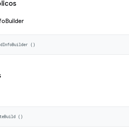
licos
fo
Builder
ldInfoBuilder ()
s
teBuild ()