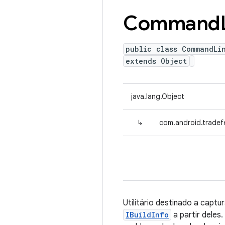
Command
public class CommandLi
extends Object
java.lang.Object
↳
com.android.tradef
Utilitário destinado a capt
IBuildInfo
a partir deles