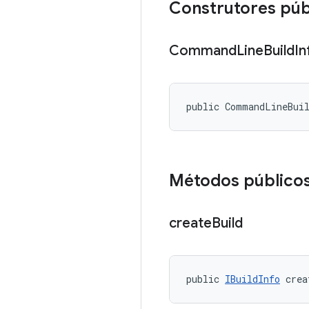
Construtores púb
Command
Line
Build
In
public CommandLineBui
Métodos público
create
Build
public 
IBuildInfo
 crea