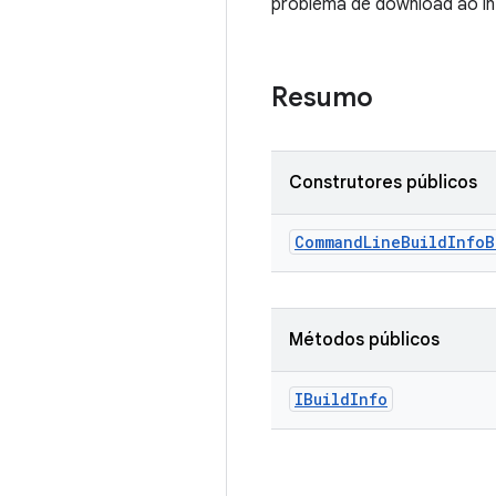
problema de download ao in
Resumo
Construtores públicos
Command
Line
Build
Info
B
Métodos públicos
IBuild
Info