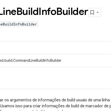
Line
Build
Info
Builder
neBuildInfoBuilder
ed.build.CommandLineBuildInfoBuilder
urar os argumentos de informações de build usuais de uma linh
. Usamos isso para criar informações de build de marcador de