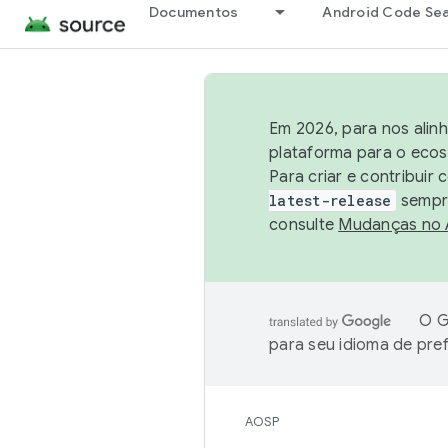
Documentos
Android Code Se
Em 2026, para nos alin
plataforma para o ecos
Para criar e contribuir
latest-release
sempre
consulte
Mudanças no
O G
para seu idioma de pre
AOSP