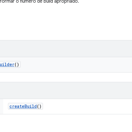
formar o número de build apropriado.
uilder
()
create
Build
()