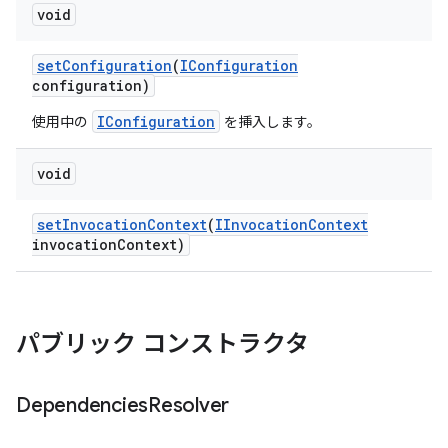
void
set
Configuration
(
IConfiguration
configuration)
IConfiguration
使用中の
を挿入します。
void
set
Invocation
Context
(
IInvocation
Context
invocation
Context)
パブリック コンストラクタ
Dependencies
Resolver