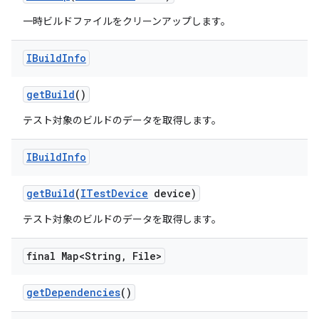
一時ビルドファイルをクリーンアップします。
IBuild
Info
get
Build
()
テスト対象のビルドのデータを取得します。
IBuild
Info
get
Build
(
ITest
Device
device)
テスト対象のビルドのデータを取得します。
final Map<String
,
File>
get
Dependencies
()