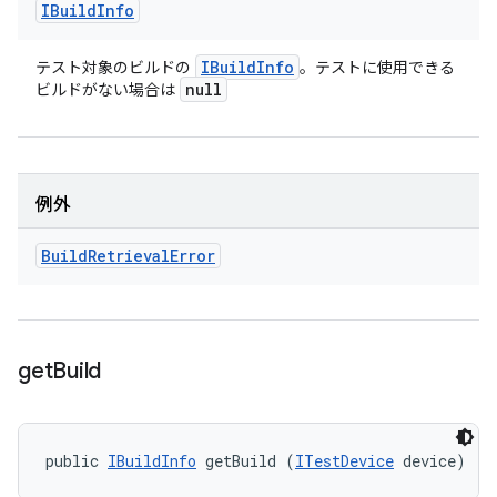
IBuild
Info
IBuild
Info
テスト対象のビルドの
。テストに使用できる
null
ビルドがない場合は
例外
Build
Retrieval
Error
get
Build
public 
IBuildInfo
 getBuild (
ITestDevice
 device)