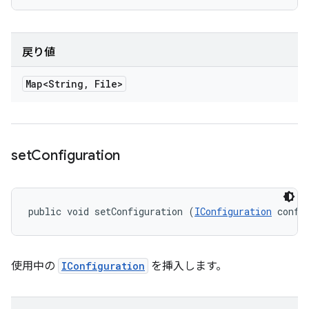
戻り値
Map<String
,
File>
set
Configuration
public void setConfiguration (
IConfiguration
 confi
使用中の
IConfiguration
を挿入します。