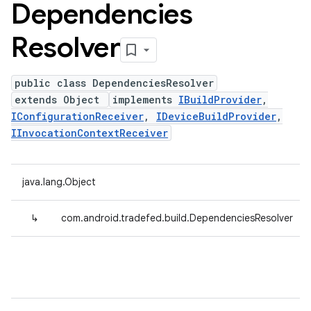
Dependencies
Resolver
public class DependenciesResolver
extends Object
implements
IBuildProvider
,
IConfigurationReceiver
,
IDeviceBuildProvider
,
IInvocationContextReceiver
java.lang.Object
↳
com.android.tradefed.build.DependenciesResolver