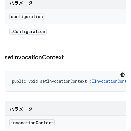
パラメータ
configuration
IConfiguration
set
Invocation
Context
public void setInvocationContext (
IInvocationConte
パラメータ
invocation
Context