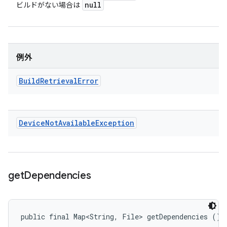
null
ビルドがない場合は
例外
Build
Retrieval
Error
Device
Not
Available
Exception
get
Dependencies
public final Map<String, File> getDependencies ()