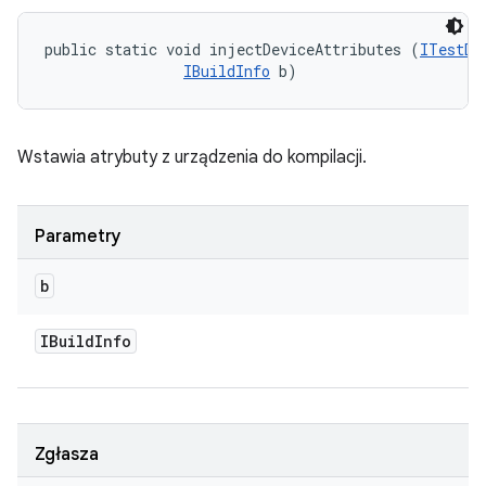
public static void injectDeviceAttributes (
ITestDe
IBuildInfo
 b)
Wstawia atrybuty z urządzenia do kompilacji.
Parametry
b
IBuild
Info
Zgłasza