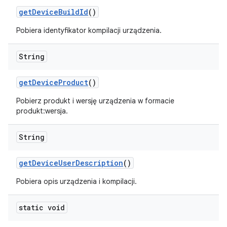
get
Device
Build
Id
()
Pobiera identyfikator kompilacji urządzenia.
String
get
Device
Product
()
Pobierz produkt i wersję urządzenia w formacie
produkt:wersja.
String
get
Device
User
Description
()
Pobiera opis urządzenia i kompilacji.
static void