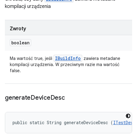
kompilacji urządzenia
Zwroty
boolean
IBuild
Info
Ma wartość true, jeśli
zawiera metadane
kompilacji urządzenia. W przeciwnym razie ma wartość
false.
generate
Device
Desc
public static String generateDeviceDesc (
ITestDevi