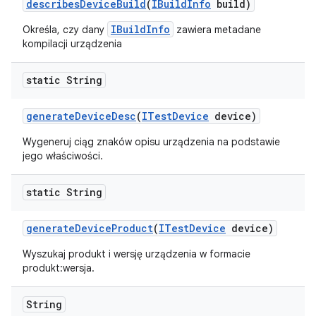
describes
Device
Build
(
IBuild
Info
build)
IBuildInfo
Określa, czy dany
zawiera metadane
kompilacji urządzenia
static String
generate
Device
Desc
(
ITest
Device
device)
Wygeneruj ciąg znaków opisu urządzenia na podstawie
jego właściwości.
static String
generate
Device
Product
(
ITest
Device
device)
Wyszukaj produkt i wersję urządzenia w formacie
produkt:wersja.
String