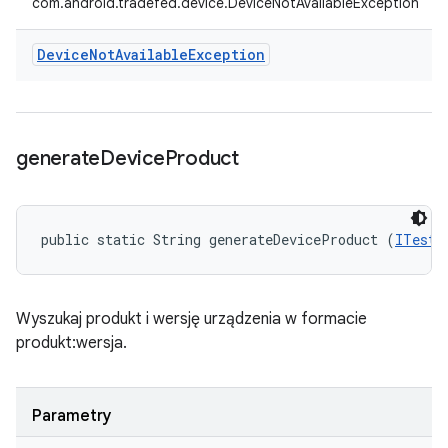
com.android.tradefed.device.DeviceNotAvailableException
Device
Not
Available
Exception
generate
Device
Product
public static String generateDeviceProduct (
ITestD
Wyszukaj produkt i wersję urządzenia w formacie
produkt:wersja.
Parametry