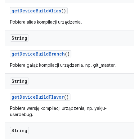
get
Device
Build
Alias
()
Pobiera alias kompilacji urządzenia.
String
get
Device
Build
Branch
()
Pobiera gałąź kompilacji urządzenia, np. git_master.
String
get
Device
Build
Flavor
()
Pobiera wersję kompilacji urządzenia, np. yakju-
userdebug.
String