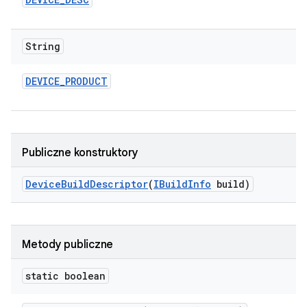
String
DEVICE
_
PRODUCT
Publiczne konstruktory
Device
Build
Descriptor
(
IBuild
Info
build)
Metody publiczne
static boolean