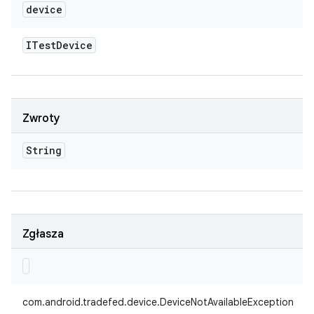
device
ITest
Device
Zwroty
String
Zgłasza
com.android.tradefed.device.DeviceNotAvailableException