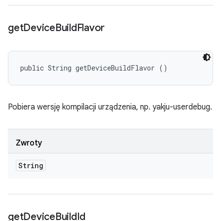
get
Device
Build
Flavor
public String getDeviceBuildFlavor ()
Pobiera wersję kompilacji urządzenia, np. yakju-userdebug.
Zwroty
String
get
Device
Build
Id