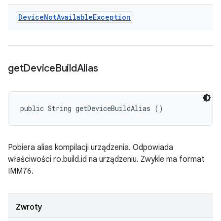
Device
Not
Available
Exception
get
Device
Build
Alias
public String getDeviceBuildAlias ()
Pobiera alias kompilacji urządzenia. Odpowiada
właściwości ro.build.id na urządzeniu. Zwykle ma format
IMM76.
Zwroty