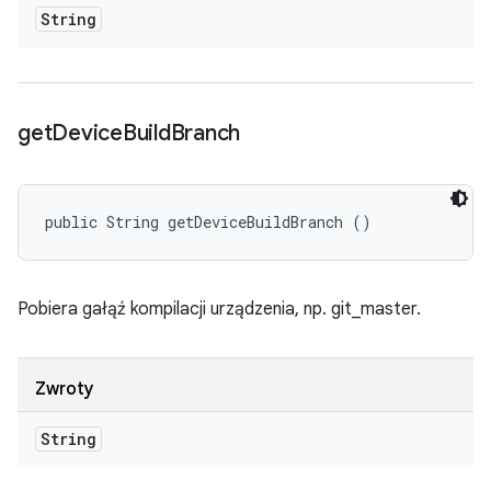
String
get
Device
Build
Branch
public String getDeviceBuildBranch ()
Pobiera gałąź kompilacji urządzenia, np. git_master.
Zwroty
String