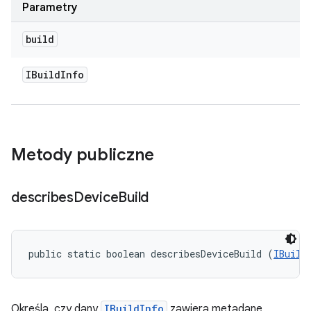
Parametry
build
IBuild
Info
Metody publiczne
describes
Device
Build
public static boolean describesDeviceBuild (
IBuild
Określa, czy dany
IBuildInfo
zawiera metadane