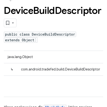
Device
Build
Descriptor
public class DeviceBuildDescriptor
extends Object
java.lang.Object
↳
com.android.tradefed.build.DeviceBuildDescriptor