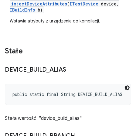
inject
Device
Attributes
(
ITest
Device
device
,
IBuild
Info
b)
Wstawia atrybuty z urządzenia do kompilacji.
Stałe
DEVICE
_
BUILD
_
ALIAS
public static final String DEVICE_BUILD_ALIAS
Stała wartość: "device_build_alias"
DEVICE
_
BUILD
_
BRANCH