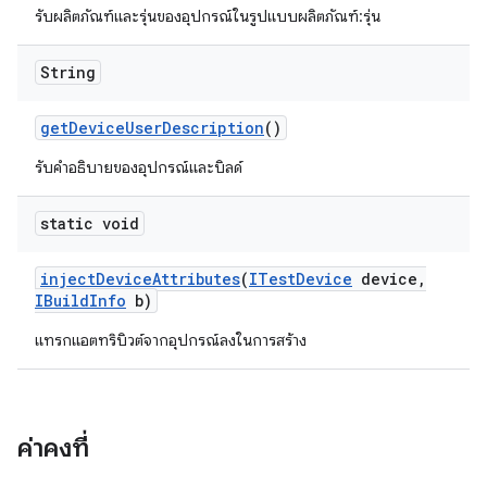
รับผลิตภัณฑ์และรุ่นของอุปกรณ์ในรูปแบบผลิตภัณฑ์:รุ่น
String
get
Device
User
Description
()
รับคำอธิบายของอุปกรณ์และบิลด์
static void
inject
Device
Attributes
(
ITest
Device
device
,
IBuild
Info
b)
แทรกแอตทริบิวต์จากอุปกรณ์ลงในการสร้าง
ค่าคงที่