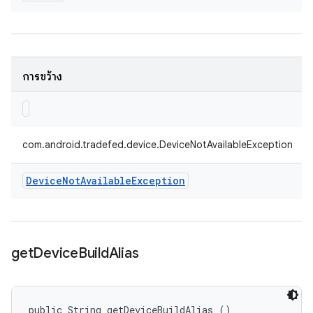
การขว้าง
com.android.tradefed.device.DeviceNotAvailableException
Device
Not
Available
Exception
get
Device
Build
Alias
public String getDeviceBuildAlias ()