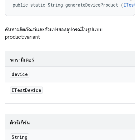
public static String generateDeviceProduct (
ITestD
ค้นหาผลิตภัณฑ์และตัวแปรของอุปกรณ์ในรูปแบบ
product:variant
พารามิเตอร์
device
ITest
Device
คิกรีเทิร์น
String