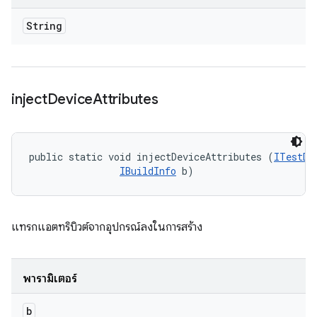
String
inject
Device
Attributes
public static void injectDeviceAttributes (
ITestDe
IBuildInfo
 b)
แทรกแอตทริบิวต์จากอุปกรณ์ลงในการสร้าง
พารามิเตอร์
b