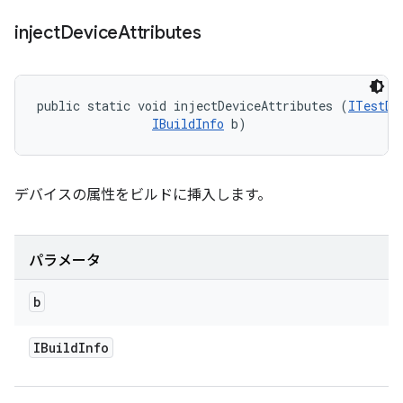
inject
Device
Attributes
public static void injectDeviceAttributes (
ITestDe
IBuildInfo
 b)
デバイスの属性をビルドに挿入します。
パラメータ
b
IBuild
Info