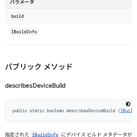
パラメータ
build
IBuild
Info
パブリック メソッド
describes
Device
Build
public static boolean describesDeviceBuild (
IBuild
指定された
IBuildInfo
にデバイス ビルド メタデータが