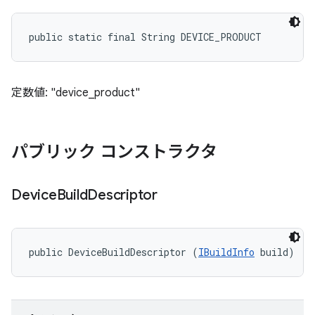
public static final String DEVICE_PRODUCT
定数値: "device_product"
パブリック コンストラクタ
Device
Build
Descriptor
public DeviceBuildDescriptor (
IBuildInfo
 build)