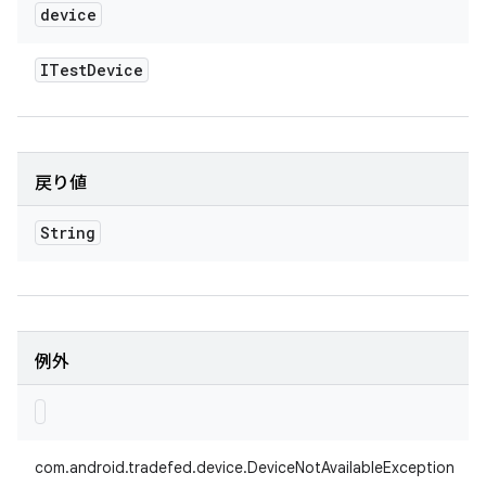
device
ITest
Device
戻り値
String
例外
com.android.tradefed.device.DeviceNotAvailableException