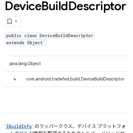
Device
Build
Descriptor
public class DeviceBuildDescriptor
extends Object
java.lang.Object
↳
com.android.tradefed.build.DeviceBuildDescriptor
IBuildInfo
のラッパークラス。デバイス プラットフォ