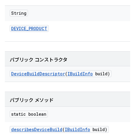
String
DEVICE
_
PRODUCT
パブリック コンストラクタ
Device
Build
Descriptor
(
IBuild
Info
build)
パブリック メソッド
static boolean
describes
Device
Build
(
IBuild
Info
build)