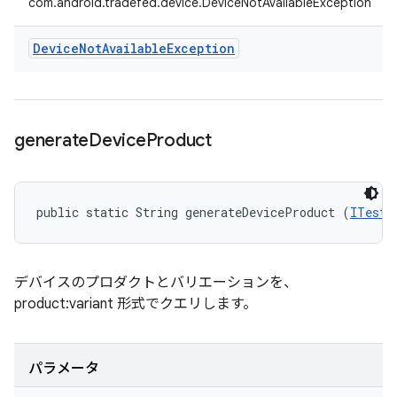
com.android.tradefed.device.DeviceNotAvailableException
Device
Not
Available
Exception
generate
Device
Product
public static String generateDeviceProduct (
ITestD
デバイスのプロダクトとバリエーションを、
product:variant 形式でクエリします。
パラメータ