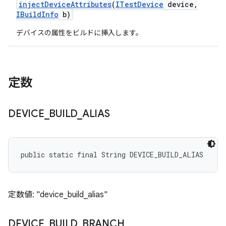
inject
Device
Attributes
(
ITest
Device
device
,
IBuild
Info
b)
デバイスの属性をビルドに挿入します。
定数
DEVICE
_
BUILD
_
ALIAS
public static final String DEVICE_BUILD_ALIAS
定数値: "device_build_alias"
DEVICE
_
BUILD
_
BRANCH