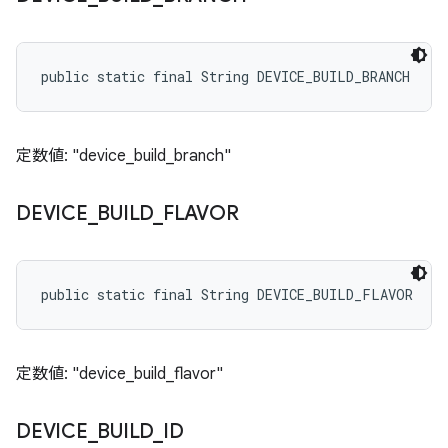
public static final String DEVICE_BUILD_BRANCH
定数値: "device_build_branch"
DEVICE
_
BUILD
_
FLAVOR
public static final String DEVICE_BUILD_FLAVOR
定数値: "device_build_flavor"
DEVICE
_
BUILD
_
ID