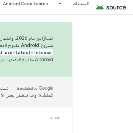
المستندات
Android Code Search
اعتبارًا من
مشروع Android مفتوح المصدر (AOSP) في الربعَين الثاني والرابع. لبناء مشروع Android مفتوح المصدر والمساهمة فيه، استخدِم
droid-latest-release
Android مفتوح المصدر. لمزيد من المعلومات، يُرجى الاطّلاع على
المفضّلة، وقد تتضمّن بعض الأ
AOSP