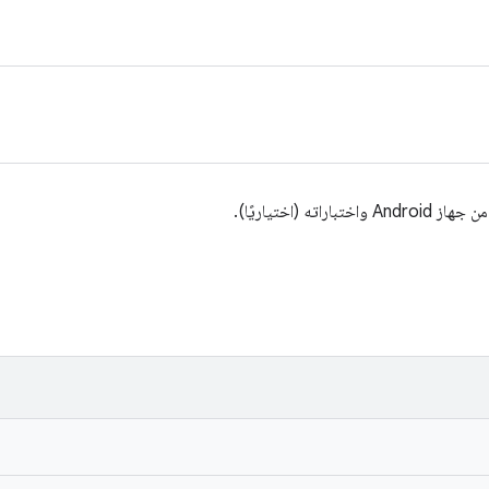
باراته (اختياريًا).