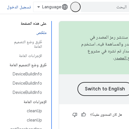
تسجيل الدخول
على هذه الصفحة
ملخّص
كامل، سننشر رمز المصدر في
طُرق وضع التصميم
العامة
صدار تم نشره في مشروع
الإجراءات العامة
.
طُرق وضع التصميم العامة
DeviceBuildInfo
DeviceBuildInfo
DeviceBuildInfo
الإجراءات العامة
cleanUp
هل كان المحتوى مفيدًا؟
cleanUp