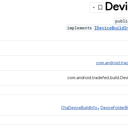
Dev
publi
implements
IDeviceBuildI
com.android.trad
com.android.tradefed.build.Devi
DeviceFolderBu
و
OtaDeviceBuildInfo