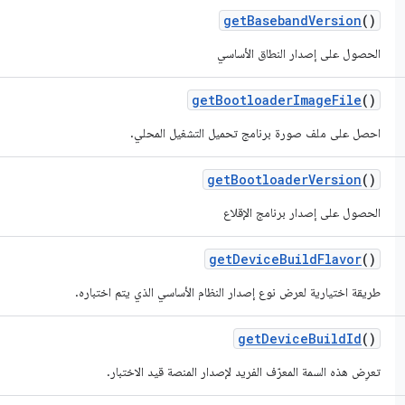
get
Baseband
Version
()
الحصول على إصدار النطاق الأساسي
get
Bootloader
Image
File
()
احصل على ملف صورة برنامج تحميل التشغيل المحلي.
get
Bootloader
Version
()
الحصول على إصدار برنامج الإقلاع
get
Device
Build
Flavor
()
طريقة اختيارية لعرض نوع إصدار النظام الأساسي الذي يتم اختباره.
get
Device
Build
Id
()
تعرِض هذه السمة المعرّف الفريد لإصدار المنصة قيد الاختبار.