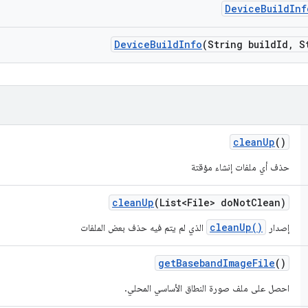
Device
Build
Inf
Device
Build
Info
(String build
Id
,
St
clean
Up
()
حذف أي ملفات إنشاء مؤقتة
clean
Up
(List<File> do
Not
Clean)
cleanUp()
إصدار
الذي لم يتم فيه حذف بعض الملفات
get
Baseband
Image
File
()
احصل على ملف صورة النطاق الأساسي المحلي.