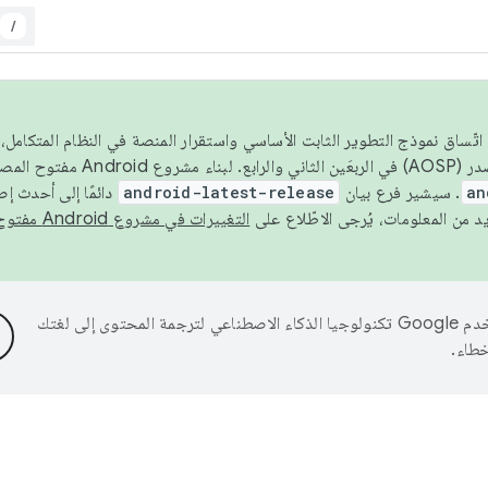
/
 عام 2026، ولضمان اتّساق نموذج التطوير الثابت الأساسي واستقرار المنصة في النظام المت
an
. سيشير فرع بيان
android-latest-release
دائمًا إلى أحدث إ
التغييرات في مشروع Android مفتوح المصدر
تستخدم Google تكنولوجيا الذكاء الاصطناعي لترجمة المحتوى إلى لغتك
خطاء.