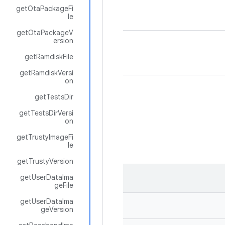
getOtaPackageFi
le
getOtaPackageV
ersion
getRamdiskFile
getRamdiskVersi
on
getTestsDir
getTestsDirVersi
on
getTrustyImageFi
le
getTrustyVersion
getUserDataIma
geFile
getUserDataIma
geVersion