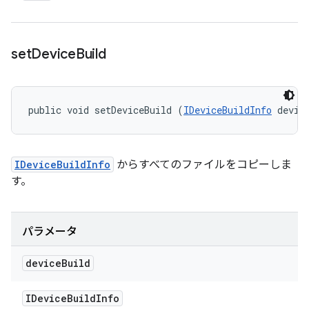
set
Device
Build
public void setDeviceBuild (
IDeviceBuildInfo
 devic
IDeviceBuildInfo
からすべてのファイルをコピーしま
す。
パラメータ
device
Build
IDevice
Build
Info