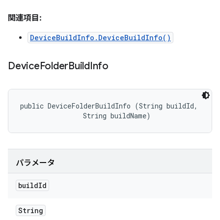
関連項目:
DeviceBuildInfo.DeviceBuildInfo()
Device
Folder
Build
Info
public DeviceFolderBuildInfo (String buildId, 

                String buildName)
パラメータ
build
Id
String