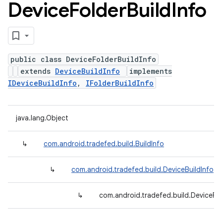
Device
Folder
Build
Info
public class DeviceFolderBuildInfo
extends
DeviceBuildInfo
implements
IDeviceBuildInfo
,
IFolderBuildInfo
java.lang.Object
↳
com.android.tradefed.build.BuildInfo
↳
com.android.tradefed.build.DeviceBuildInfo
↳
com.android.tradefed.build.DeviceFol