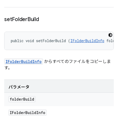
set
Folder
Build
public void setFolderBuild (
IFolderBuildInfo
 folde
IFolderBuildInfo
からすべてのファイルをコピーしま
す。
パラメータ
folder
Build
IFolder
Build
Info