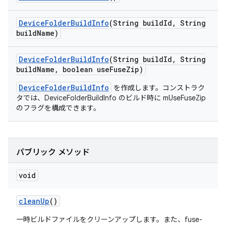
Device
Folder
Build
Info
(String build
Id
,
String
build
Name)
Device
Folder
Build
Info
(String build
Id
,
String
build
Name
,
boolean use
Fuse
Zip)
DeviceFolderBuildInfo
を作成します。コンストラク
タでは、DeviceFolderBuildInfo のビルド時に mUseFuseZip
のフラグを構成できます。
パブリック メソッド
void
clean
Up
()
一時ビルドファイルをクリーンアップします。また、fuse-