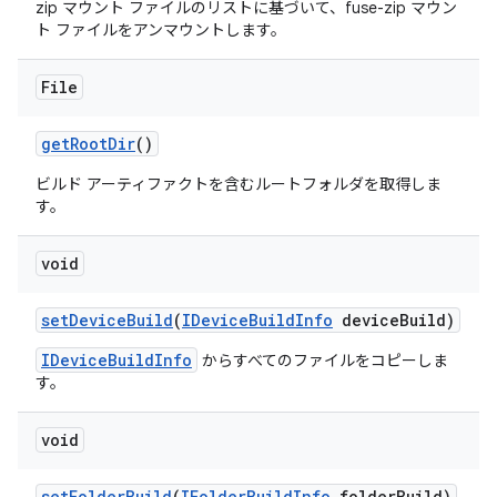
zip マウント ファイルのリストに基づいて、fuse-zip マウン
ト ファイルをアンマウントします。
File
get
Root
Dir
()
ビルド アーティファクトを含むルートフォルダを取得しま
す。
void
set
Device
Build
(
IDevice
Build
Info
device
Build)
IDeviceBuildInfo
からすべてのファイルをコピーしま
す。
void
set
Folder
Build
(
IFolder
Build
Info
folder
Build)