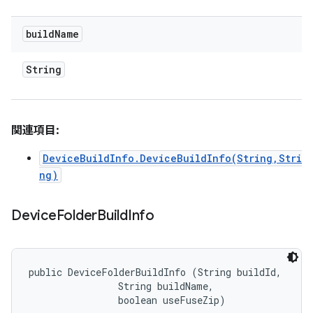
build
Name
String
関連項目:
DeviceBuildInfo.DeviceBuildInfo(String,Stri
ng)
Device
Folder
Build
Info
public DeviceFolderBuildInfo (String buildId, 

                String buildName, 

                boolean useFuseZip)