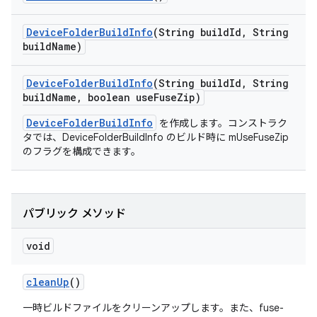
Device
Folder
Build
Info
(String build
Id
,
String
build
Name)
Device
Folder
Build
Info
(String build
Id
,
String
build
Name
,
boolean use
Fuse
Zip)
DeviceFolderBuildInfo
を作成します。コンストラク
タでは、DeviceFolderBuildInfo のビルド時に mUseFuseZip
のフラグを構成できます。
パブリック メソッド
void
clean
Up
()
一時ビルドファイルをクリーンアップします。また、fuse-