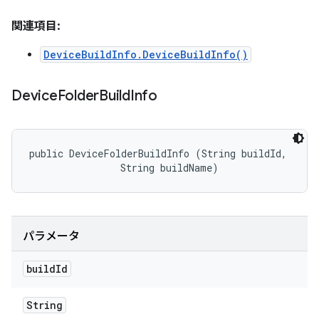
関連項目:
DeviceBuildInfo.DeviceBuildInfo()
Device
Folder
Build
Info
public DeviceFolderBuildInfo (String buildId, 

                String buildName)
パラメータ
build
Id
String