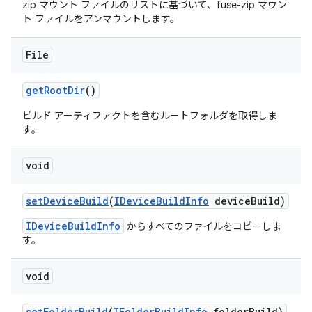
zip マウント ファイルのリストに基づいて、fuse-zip マウン
ト ファイルをアンマウントします。
File
get
Root
Dir
()
ビルド アーティファクトを含むルートフォルダを取得しま
す。
void
set
Device
Build
(
IDevice
Build
Info
device
Build)
IDeviceBuildInfo
からすべてのファイルをコピーしま
す。
void
set
Folder
Build
(
IFolder
Build
Info
folder
Build)