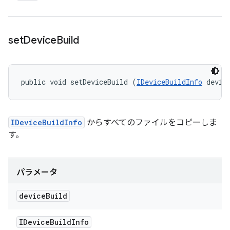
set
Device
Build
public void setDeviceBuild (
IDeviceBuildInfo
 devic
IDeviceBuildInfo
からすべてのファイルをコピーしま
す。
パラメータ
device
Build
IDevice
Build
Info