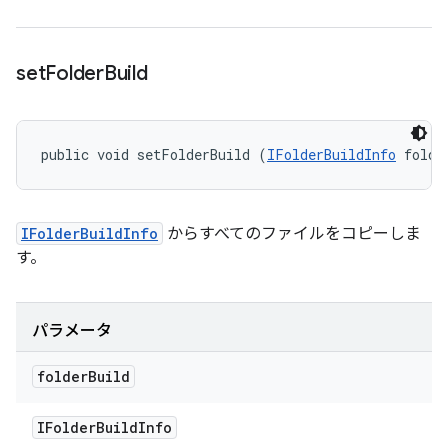
set
Folder
Build
public void setFolderBuild (
IFolderBuildInfo
 folde
IFolderBuildInfo
からすべてのファイルをコピーしま
す。
パラメータ
folder
Build
IFolder
Build
Info