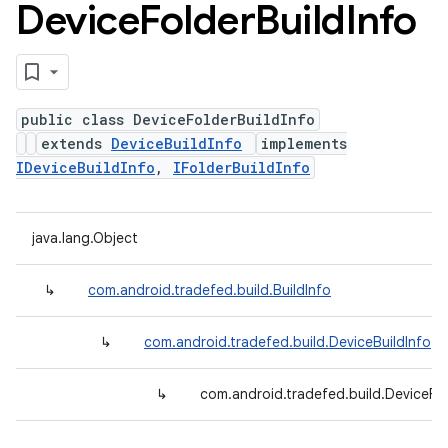
Device
Folder
Build
Info
public class DeviceFolderBuildInfo
extends
DeviceBuildInfo
implements
IDeviceBuildInfo
,
IFolderBuildInfo
java.lang.Object
↳
com.android.tradefed.build.BuildInfo
↳
com.android.tradefed.build.DeviceBuildInfo
↳
com.android.tradefed.build.DeviceFol