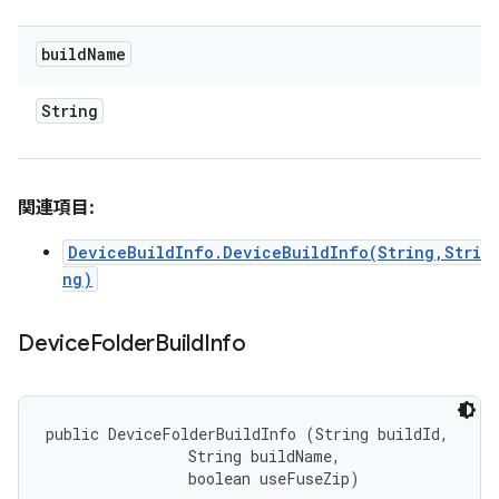
build
Name
String
関連項目:
DeviceBuildInfo.DeviceBuildInfo(String,Stri
ng)
Device
Folder
Build
Info
public DeviceFolderBuildInfo (String buildId, 

                String buildName, 

                boolean useFuseZip)