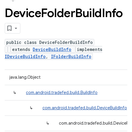
Device
Folder
Build
Info
public class DeviceFolderBuildInfo
extends
DeviceBuildInfo
implements
IDeviceBuildInfo
,
IFolderBuildInfo
java.lang.Object
↳
com.android.tradefed.build.BuildInfo
↳
com.android.tradefed.build.DeviceBuildInfo
↳
com.android.tradefed.build.DeviceFol