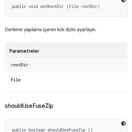
public void setRootDir (File rootDir)
Derleme yapılarını içeren kök dizini ayarlayın.
Parametreler
root
Dir
File
should
Use
Fuse
Zip
public boolean shouldUseFuseZip ()