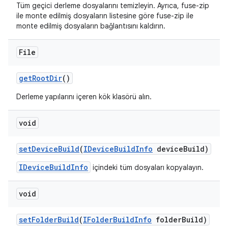
Tüm geçici derleme dosyalarını temizleyin. Ayrıca, fuse-zip
ile monte edilmiş dosyaların listesine göre fuse-zip ile
monte edilmiş dosyaların bağlantısını kaldırın.
File
get
Root
Dir
()
Derleme yapılarını içeren kök klasörü alın.
void
set
Device
Build
(
IDevice
Build
Info
device
Build)
IDeviceBuildInfo
içindeki tüm dosyaları kopyalayın.
void
set
Folder
Build
(
IFolder
Build
Info
folder
Build)