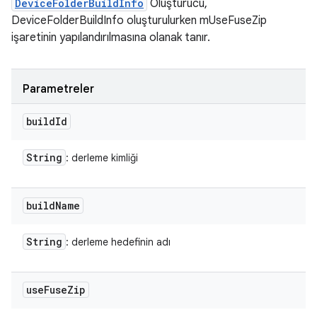
DeviceFolderBuildInfo
Oluşturucu,
DeviceFolderBuildInfo oluşturulurken mUseFuseZip
işaretinin yapılandırılmasına olanak tanır.
Parametreler
build
Id
String
: derleme kimliği
build
Name
String
: derleme hedefinin adı
use
Fuse
Zip