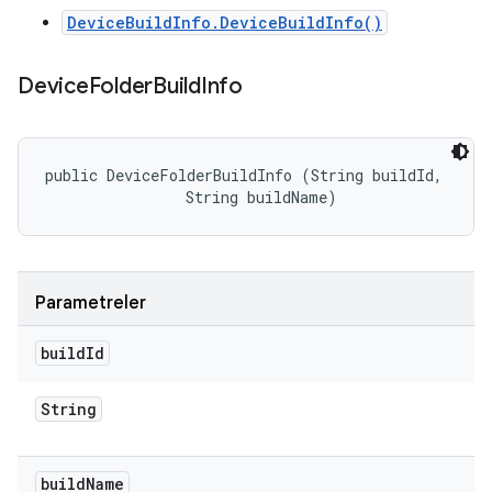
DeviceBuildInfo.DeviceBuildInfo()
Device
Folder
Build
Info
public DeviceFolderBuildInfo (String buildId, 

                String buildName)
Parametreler
build
Id
String
build
Name