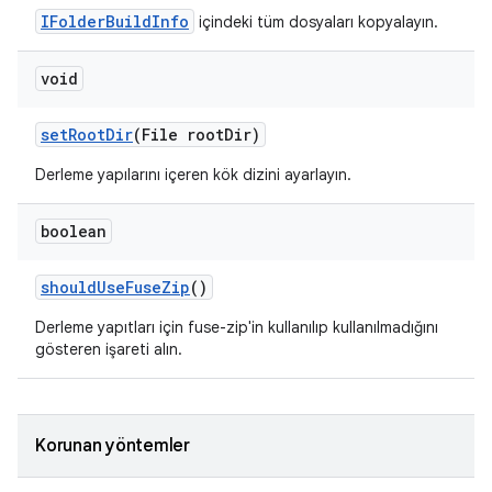
IFolderBuildInfo
içindeki tüm dosyaları kopyalayın.
void
set
Root
Dir
(File root
Dir)
Derleme yapılarını içeren kök dizini ayarlayın.
boolean
should
Use
Fuse
Zip
()
Derleme yapıtları için fuse-zip'in kullanılıp kullanılmadığını
gösteren işareti alın.
Korunan yöntemler