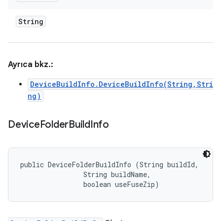
String
Ayrıca bkz.:
DeviceBuildInfo.DeviceBuildInfo(String,Stri
ng)
Device
Folder
Build
Info
public DeviceFolderBuildInfo (String buildId, 

                String buildName, 

                boolean useFuseZip)