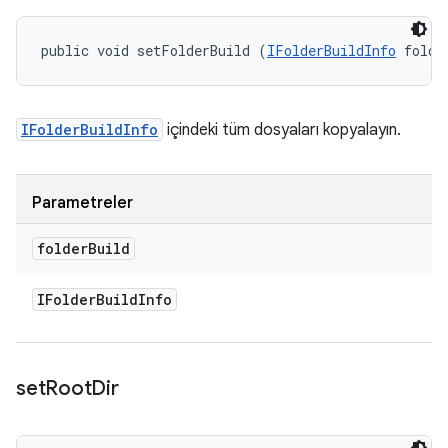
public void setFolderBuild (
IFolderBuildInfo
 folde
IFolderBuildInfo
içindeki tüm dosyaları kopyalayın.
Parametreler
folder
Build
IFolder
Build
Info
set
Root
Dir