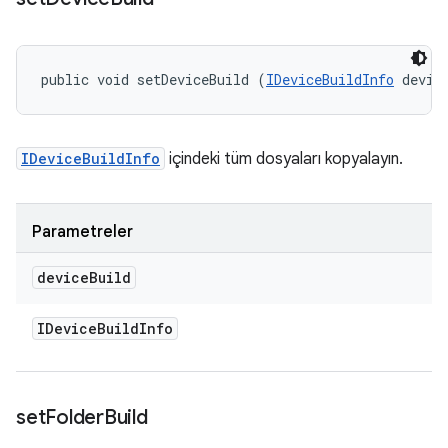
public void setDeviceBuild (
IDeviceBuildInfo
 devic
IDeviceBuildInfo
içindeki tüm dosyaları kopyalayın.
Parametreler
device
Build
IDevice
Build
Info
set
Folder
Build