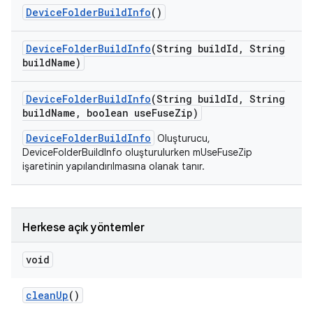
Device
Folder
Build
Info
()
Device
Folder
Build
Info
(String build
Id
,
String
build
Name)
Device
Folder
Build
Info
(String build
Id
,
String
build
Name
,
boolean use
Fuse
Zip)
DeviceFolderBuildInfo
Oluşturucu,
DeviceFolderBuildInfo oluşturulurken mUseFuseZip
işaretinin yapılandırılmasına olanak tanır.
Herkese açık yöntemler
void
clean
Up
()