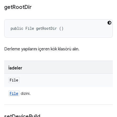
get
Root
Dir
public File getRootDir ()
Derleme yapılarını içeren kök klasörü alın.
İadeler
File
File
dizini.
set
Device
Build