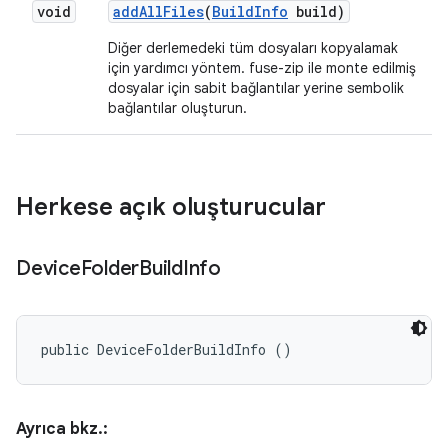
void
add
All
Files
(
Build
Info
build)
Diğer derlemedeki tüm dosyaları kopyalamak
için yardımcı yöntem. fuse-zip ile monte edilmiş
dosyalar için sabit bağlantılar yerine sembolik
bağlantılar oluşturun.
Herkese açık oluşturucular
Device
Folder
Build
Info
public DeviceFolderBuildInfo ()
Ayrıca bkz.: