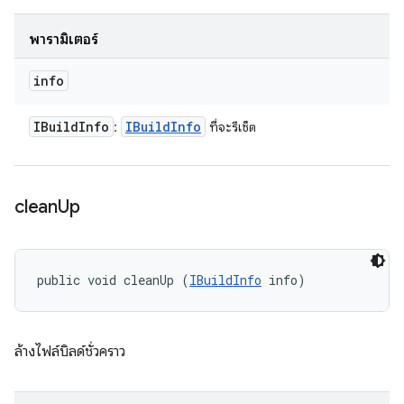
พารามิเตอร์
info
IBuild
Info
IBuild
Info
:
ที่จะรีเซ็ต
clean
Up
public void cleanUp (
IBuildInfo
 info)
ล้างไฟล์บิลด์ชั่วคราว