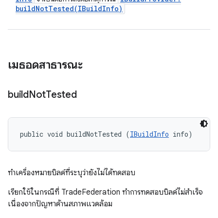
buildNotTested(
IBuild
Info)
เมธอดสาธารณะ
build
Not
Tested
public void buildNotTested (
IBuildInfo
 info)
ทําเครื่องหมายบิลด์ที่ระบุว่ายังไม่ได้ทดสอบ
เรียกใช้ในกรณีที่ TradeFederation ทำการทดสอบบิลด์ไม่สำเร็จ
เนื่องจากปัญหาด้านสภาพแวดล้อม