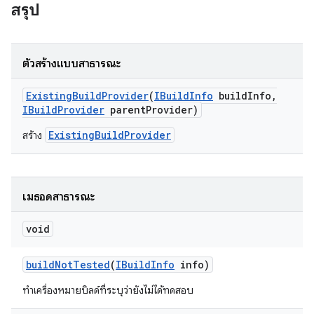
สรุป
ตัวสร้างแบบสาธารณะ
Existing
Build
Provider
(
IBuild
Info
build
Info
,
IBuild
Provider
parent
Provider)
ExistingBuildProvider
สร้าง
เมธอดสาธารณะ
void
build
Not
Tested
(
IBuild
Info
info)
ทําเครื่องหมายบิลด์ที่ระบุว่ายังไม่ได้ทดสอบ