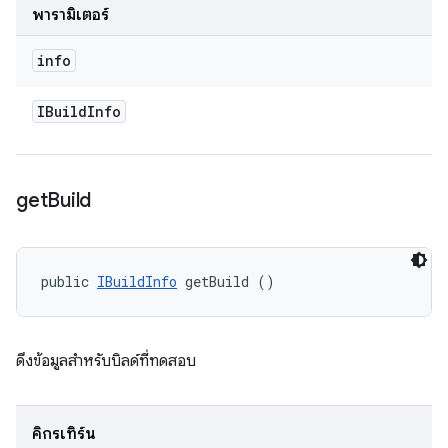
พารามิเตอร์
info
IBuild
Info
get
Build
public 
IBuildInfo
 getBuild ()
ดึงข้อมูลสําหรับบิลด์ที่ทดสอบ
คิกรีเทิร์น