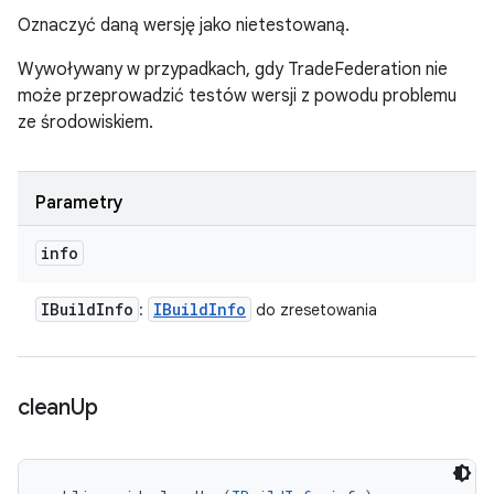
Oznaczyć daną wersję jako nietestowaną.
Wywoływany w przypadkach, gdy TradeFederation nie
może przeprowadzić testów wersji z powodu problemu
ze środowiskiem.
Parametry
info
IBuild
Info
IBuild
Info
:
do zresetowania
clean
Up