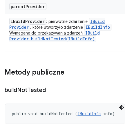
parent
Provider
IBuild
Provider
IBuild
: pierwotne zdarzenie
Provider
IBuild
Info
, które utworzyło zdarzenie
.
IBuild
Wymagane do przekazywania zdarzeń
Provider
.
buildNotTested(
IBuild
Info)
.
Metody publiczne
build
Not
Tested
public void buildNotTested (
IBuildInfo
 info)