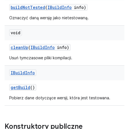
build
Not
Tested
(
IBuild
Info
info)
Oznaczyć daną wersję jako nietestowaną.
void
clean
Up
(
IBuild
Info
info)
Usuń tymczasowe pliki kompilacji.
IBuild
Info
get
Build
()
Pobierz dane dotyczące wersji, która jest testowana.
Konstruktory publiczne