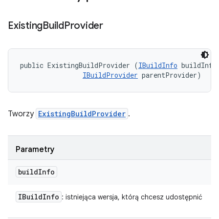
Existing
Build
Provider
public ExistingBuildProvider (
IBuildInfo
 buildInfo,
IBuildProvider
 parentProvider)
Tworzy
ExistingBuildProvider
.
Parametry
build
Info
IBuild
Info
: istniejąca wersja, którą chcesz udostępnić