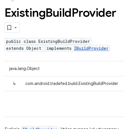
Existing
Build
Provider
public class ExistingBuildProvider
extends Object
implements
IBuildProvider
java.lang.Object
↳
com.android.tradefed.build.ExistingBuildProvider