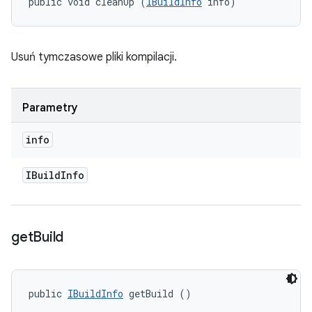
public void cleanUp (
IBuildInfo
 info)
Usuń tymczasowe pliki kompilacji.
Parametry
info
IBuild
Info
get
Build
public 
IBuildInfo
 getBuild ()