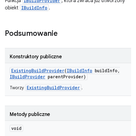
Funkcja
IBuildProvider
, która zwraca już utworzony
obiekt
IBuildInfo
.
Podsumowanie
Konstruktory publiczne
Existing
Build
Provider
(
IBuild
Info
build
Info
,
IBuild
Provider
parent
Provider)
ExistingBuildProvider
Tworzy
.
Metody publiczne
void