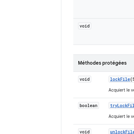
void
Méthodes protégées
void
lock
File
(
Acquiert le v
boolean
try
Lock
Fi
Acquiert le v
void
unlock
Fil