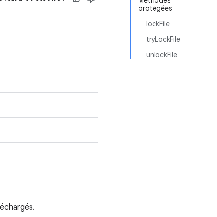
Méthodes
protégées
lockFile
tryLockFile
unlockFile
éléchargés.