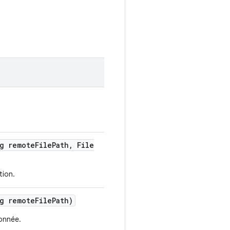
g remote
File
Path
,
File
tion.
g remote
File
Path)
nnée.