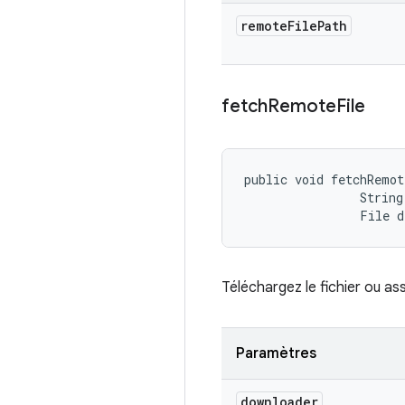
remote
File
Path
fetch
Remote
File
public void fetchRemo
                String
                File 
Téléchargez le fichier ou ass
Paramètres
downloader