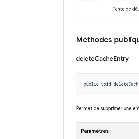
Tente de déve
Méthodes publiq
delete
Cache
Entry
public void deleteCac
Permet de supprimer une ent
Paramètres