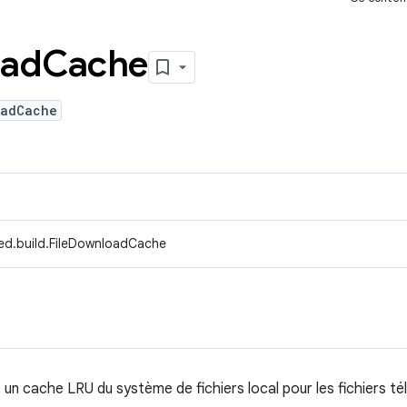
ad
Cache
oadCache
ed.build.FileDownloadCache
 un cache LRU du système de fichiers local pour les fichiers t