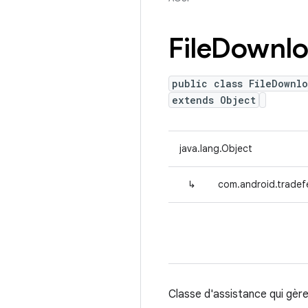
File
Downlo
public class FileDownl
extends Object
java.lang.Object
↳
com.android.tradef
Classe d'assistance qui gère