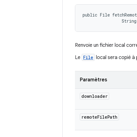
public File fetchRemo
                Strin
Renvoie un fichier local cor
Le
File
local sera copié à p
Paramètres
downloader
remote
File
Path