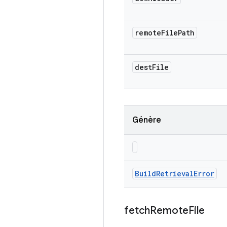
remote
File
Path
dest
File
Génère
Build
Retrieval
Error
fetch
Remote
File