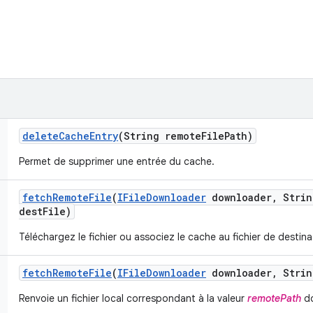
delete
Cache
Entry
(String remote
File
Path)
Permet de supprimer une entrée du cache.
fetch
Remote
File
(
IFile
Downloader
downloader
,
Strin
dest
File)
Téléchargez le fichier ou associez le cache au fichier de destina
fetch
Remote
File
(
IFile
Downloader
downloader
,
Strin
Renvoie un fichier local correspondant à la valeur
remotePath
do