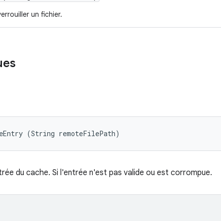
rrouiller un fichier.
ues
heEntry (String remoteFilePath)
rée du cache. Si l'entrée n'est pas valide ou est corrompue.