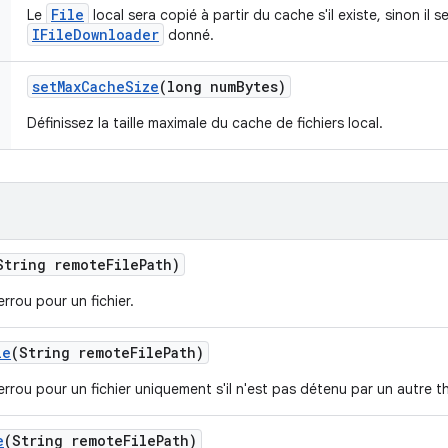
File
Le
local sera copié à partir du cache s'il existe, sinon il s
IFileDownloader
donné.
set
Max
Cache
Size
(long num
Bytes)
Définissez la taille maximale du cache de fichiers local.
String remote
File
Path)
errou pour un fichier.
le
(String remote
File
Path)
errou pour un fichier uniquement s'il n'est pas détenu par un autre t
e
(String remote
File
Path)