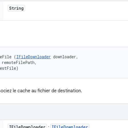
String
teFile (
IFileDownloader
 downloader, 

 remoteFilePath, 

destFile)
ociez le cache au fichier de destination.
IFile
Downloader
IFile
Downloader
: