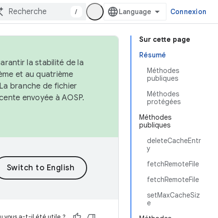
/
Connexion
Sur cette page
Résumé
antir la stabilité de la
Méthodes
ème et au quatrième
publiques
 La branche de fichier
Méthodes
récente envoyée à AOSP.
protégées
Méthodes
publiques
deleteCacheEntr
y
fetchRemoteFile
fetchRemoteFile
setMaxCacheSiz
e
 vous a-t-il été utile ?