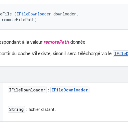
teFile (
IFileDownloader
 downloader, 

g remoteFilePath)
respondant à la valeur
remotePath
donnée.
artir du cache s'il existe, sinon il sera téléchargé via le
IFile
IFile
Downloader
IFile
Downloader
:
String
: fichier distant.