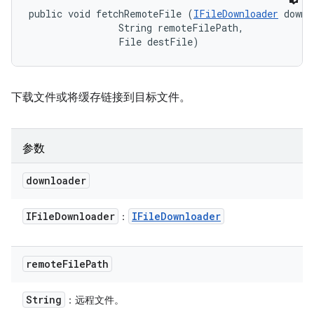
public void fetchRemoteFile (
IFileDownloader
 downl
                String remoteFilePath, 

                File destFile)
下载文件或将缓存链接到目标文件。
参数
downloader
IFile
Downloader
IFile
Downloader
：
remote
File
Path
String
：远程文件。