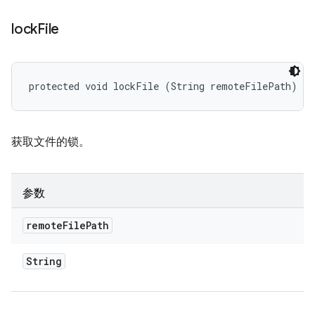
lock
File
protected void lockFile (String remoteFilePath)
获取文件的锁。
参数
remote
File
Path
String