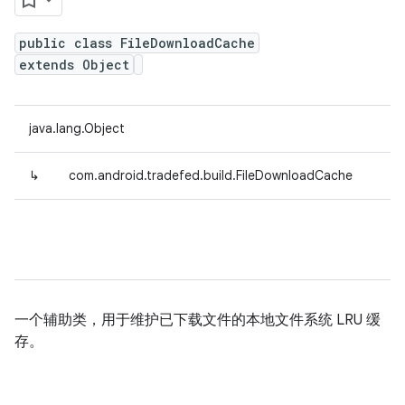
public class FileDownloadCache
extends Object
java.lang.Object
↳
com.android.tradefed.build.FileDownloadCache
一个辅助类，用于维护已下载文件的本地文件系统 LRU 缓
存。