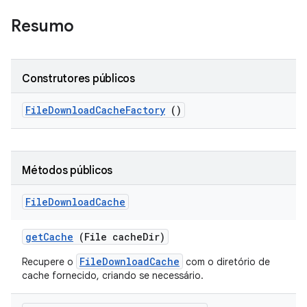
Resumo
Construtores públicos
File
Download
Cache
Factory
()
Métodos públicos
File
Download
Cache
get
Cache
(File cache
Dir)
FileDownloadCache
Recupere o
com o diretório de
cache fornecido, criando se necessário.