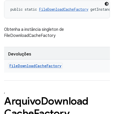
public static 
FileDownloadCacheFactory
 getInstance
Obtenha a instância singleton de
FileDownloadCacheFactory
Devoluções
File
Download
Cache
Factory
,
Arquivo
Download
Cache
Factory