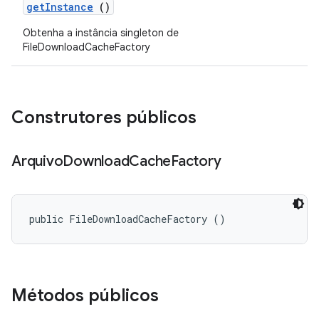
get
Instance
()
Obtenha a instância singleton de
FileDownloadCacheFactory
Construtores públicos
Arquivo
Download
Cache
Factory
public FileDownloadCacheFactory ()
Métodos públicos