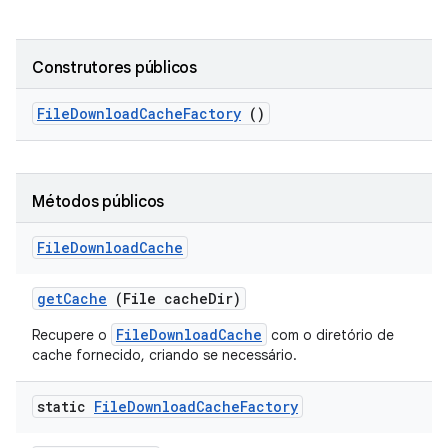
Construtores públicos
File
Download
Cache
Factory
()
Métodos públicos
File
Download
Cache
get
Cache
(File cache
Dir)
FileDownloadCache
Recupere o
com o diretório de
cache fornecido, criando se necessário.
static
File
Download
Cache
Factory