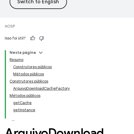
AOSP
Isso foi útil?
Nesta página
Resumo
Construtores públicos
Métodos públicos
Construtores públicos
Arquivo
Download
Cache
Factory
Métodos públicos
get
Cache
get
Instance
Arquivo
Download