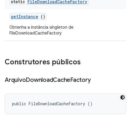
static
File
Download
Cache
Factory
get
Instance
()
Obtenha a instância singleton de
FileDownloadCacheFactory
Construtores públicos
Arquivo
Download
Cache
Factory
public FileDownloadCacheFactory ()