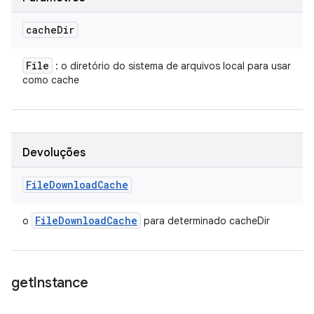
cache
Dir
File
: o diretório do sistema de arquivos local para usar
como cache
Devoluções
File
Download
Cache
File
Download
Cache
o
para determinado cacheDir
get
Instance