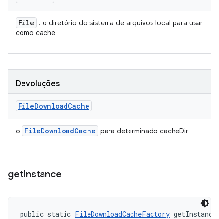
File
: o diretório do sistema de arquivos local para usar
como cache
Devoluções
File
Download
Cache
File
Download
Cache
o
para determinado cacheDir
get
Instance
public static 
FileDownloadCacheFactory
 getInstance