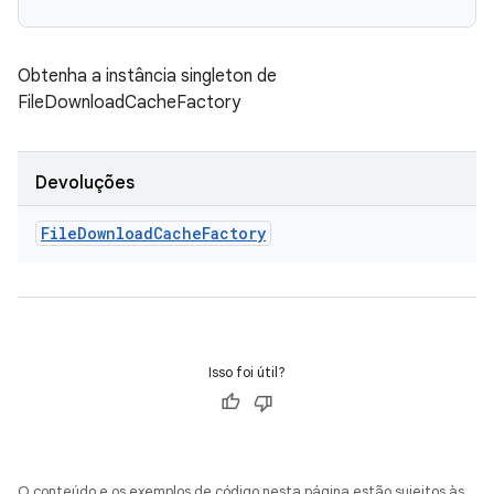
Obtenha a instância singleton de
FileDownloadCacheFactory
Devoluções
File
Download
Cache
Factory
Isso foi útil?
O conteúdo e os exemplos de código nesta página estão sujeitos às