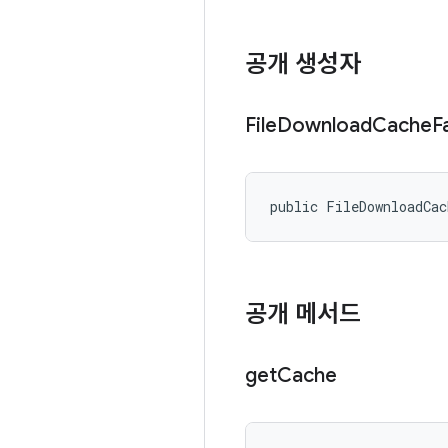
공개 생성자
File
Download
Cache
F
public FileDownloadCa
공개 메서드
get
Cache