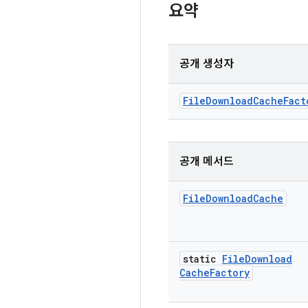
요약
공개 생성자
File
Download
Cache
Fact
공개 메서드
File
Download
Cache
static
File
Download
Cache
Factory