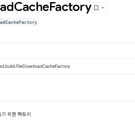
ad
Cache
Factory
oadCacheFactory
ed.build.FileDownloadCacheFactory
들기 위한 팩토리