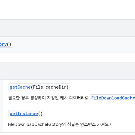
ory
()
get
Cache
(File cache
Dir)
FileDownloadCach
필요한 경우 생성하여 지정된 캐시 디렉터리로
get
Instance
()
FileDownloadCacheFactory의 싱글톤 인스턴스 가져오기