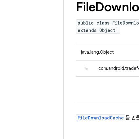
File
Downlo
public class FileDownl
extends Object
java.lang.Object
↳
com.android.tradef
FileDownloadCache
를 만