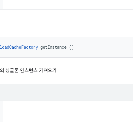
loadCacheFactory
 getInstance ()
tory의 싱글톤 인스턴스 가져오기