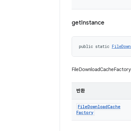
get
Instance
public static 
FileDown
FileDownloadCacheFac
반환
File
Download
Cache
Factory